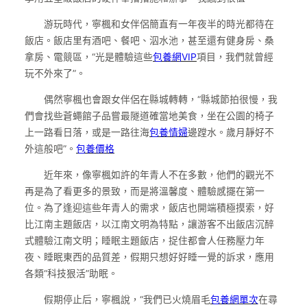
游玩時代，寧楓和女伴侶簡直有一年夜半的時光都待在
飯店。飯店里有酒吧、餐吧、泅水池，甚至還有健身房、桑
拿房、電競區，“光是體驗這些
包養網VIP
項目，我們就曾經
玩不外來了”。
偶然寧楓也會跟女伴侶在縣城轉轉，“縣城節拍很慢，我
們會找些蒼蠅館子品嘗最隧道確當地美食，坐在公園的椅子
上一路看日落，或是一路往海
包養情婦
邊蹚水。歲月靜好不
外這般吧”。
包養價格
近年來，像寧楓如許的年青人不在多數，他們的觀光不
再是為了看更多的景致，而是將溫馨度、體驗感擺在第一
位。為了逢迎這些年青人的需求，飯店也開端積極摸索，好
比江南主題飯店，以江南文明為特點，讓游客不出飯店沉醉
式體驗江南文明；睡眠主題飯店，捉住都會人任務壓力年
夜、睡眠東西的品質差，假期只想好好睡一覺的訴求，應用
各類“科技狠活”助眠。
假期停止后，寧楓說，“我們已火燒眉毛
包養網單次
在尋