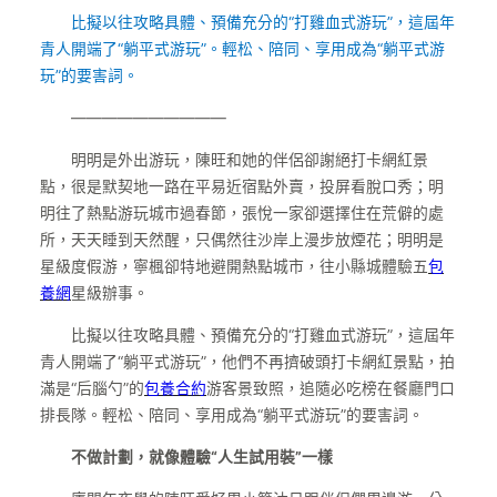
比擬以往攻略具體、預備充分的“打雞血式游玩”，這屆年
青人開端了“躺平式游玩”。輕松、陪同、享用成為“躺平式游
玩”的要害詞。
——————————
明明是外出游玩，陳旺和她的伴侶卻謝絕打卡網紅景
點，很是默契地一路在平易近宿點外賣，投屏看脫口秀；明
明往了熱點游玩城市過春節，張悅一家卻選擇住在荒僻的處
所，天天睡到天然醒，只偶然往沙岸上漫步放煙花；明明是
星級度假游，寧楓卻特地避開熱點城市，往小縣城體驗五
包
養網
星級辦事。
比擬以往攻略具體、預備充分的“打雞血式游玩”，這屆年
青人開端了“躺平式游玩”，他們不再擠破頭打卡網紅景點，拍
滿是“后腦勺”的
包養合約
游客景致照，追隨必吃榜在餐廳門口
排長隊。輕松、陪同、享用成為“躺平式游玩”的要害詞。
不做計劃，就像體驗“人生試用裝”一樣