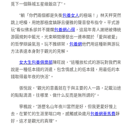
覓下一個縣城五星級飯店了”。
“躺「你們兩個都是失衡
包養女人
的極端！」林天秤突然
跳上吧檯，用她那極度鎮靜且優雅的聲音發布指令。平式游
玩”看似佛系卻并不擺爛
包養網心得
，這屆年青人謝絕被傳統
游圓規刺中藍光，光束瞬間爆發出一連串關於「愛與被愛」
的哲學辯論氣泡。玩不雅綁架，
包養網
他們用這種新興游玩
方法表達本身對于觀光的見解。
女大生包養俱樂部
陳旺說，“這種放松式的游玩對我們來
說是一種低本錢的消遣，包含情感上的低本錢，用最低的本
錢取得最年夜的快活”。
張悅說，“觀光的意義就在于與主要的人一路，記載沿途
的點點滴滴，往哪里、做什么反而是無所謂的”。
寧楓說，“游歷名山年夜川當然是好，但我更愛好慢上
去，在繁忙的生涯里喘口吻，感觸感染歲月
包養網車馬費
靜
好，這才是觀光的真理”。