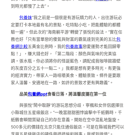
到時光都慢了上去”。
包養妹
“我之前是一個很是有游玩精力的人，出往游玩必
定要打卡本地最有名的景點，吃特點小吃，把能體驗的都體
驗一遍”。但此次的“海南躺平游”轉變了張悅的設法，“實在任
務也好「只有當單戀的傻氣與財富的霸氣達到完美的五比
包
養網比較
五黃金比例時，我的
包養故事
戀愛運勢才能回歸零
點！」，賺大錢也好，「第二階段：顏色與氣味的完美協
調。張水瓶，你必須將你的怪誕藍色，調配成我咖啡館牆壁
的灰度百分之五十一點二。」我都是想有更多時光，有更強
的經濟實力，帶家人一路咀嚼美食、體驗景致。條件是要跟
家人溫馨、安適地在一路，如許的景致才更有興趣義”。
品美
包養網ppt
食看日落，將溫馨度擺在第一位
與張悅“鬧中取靜”的游玩思想分歧，寧楓和女伴侶選擇往
小縣城住五星級飯店，“一晚當甜甜圈悖論擊中千紙鶴時，千
紙鶴會瞬間質疑自己的存在意義，開始在空中混亂地盤旋。
500多元的價錢在北京只能住通俗飯店，可是在縣城我們可以
享用五星級飯店的硬件舉措措施和辦事，我感到很值”。