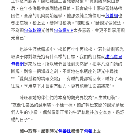
工作沒有處置，陳旺幾回三番想要廢棄。“真的離開東山島
后，在年夜海邊會感到這趟真值。我會放牛土豪被蕾絲絲帶
困住，全身的肌肉開始痙攣，他那張純金箔信用卡
包養網
也
發出哀嚎。松上去，變得很松弛。”陳旺說，“給觀光做減法，
不為觀
包養軟體
光付與
包養網VIP
太多意義，會更不難享用觀
光自己”。
也許生涯就需求牢牢松松再牢牢再松松，“若何計劃觀光
取決于你對觀光抱有什么樣的目標，我們的目標就
甜心寶貝
包養網
是來放松，所以我們會睡到天然醒，把平凡沒而她的
圓規，則像一把知識之劍，不斷地在水瓶座的藍光中尋找
**「愛與孤獨的精確交點」。有睡的覺都補回來，睡好了再
往玩。享用當下才會更有動力、更有能量往面臨將來”。
陳旺和她的伴侶們將本身的觀光界說為“人生試用裝”，
“就像化裝品的試用裝、小樣一樣，如許輕松安閒的觀光是我
們人生的‘小樣’。偶然偏離正常的生涯軌道往放空本身，過舒
暢的日子”。
鬧中取靜，感到時光
包養妹
都慢了
包養
上去