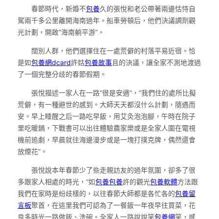
春節時代，新婚不
包養
久的張悅和老公帶著兩邊怙恃自
駕兩千多公里離開海南過年。船車勞頓后，他們決議調劑觀
光計劃，開啟“海南躺平游”。
闊別人群，他們選擇住在一處荒僻的村落平易近宿。恰
是如
包養網dcard
許姑
包養故事
且的決議，讓全家不測地渡過
了一個完整分歧的春節假期。
張悅描述一家人在一路“很是安適”，“我們住的處所比擬
荒僻，有一種避世的感到。大師天天都沒什么計劃，隨遇而
安。早上睡醒之后一路吃早飯，用艾灸泡泡腳，午時在院子
里吃暖鍋，下戰書可以出往體驗農家樂或是全家人圍在電視
機前追劇，早晨就往海邊漫步或是一塊打撲克牌，偶然還會
放煙花”。
張悅說本年春節少了些走親訪友的過年氛圍，卻多了很
多跟家人相處的時光，“如
包養
包養
許的觀光
包養軟體
方法跟
我們在家時是紛歧樣的，以往春節大師都是各忙各的
包養留
言板
聚首，在這里我們可認為了一餐飯一年夜早往買菜，花
良多時光一路做飯、洗碗。全家人一路說說笑
包養網
笑，感