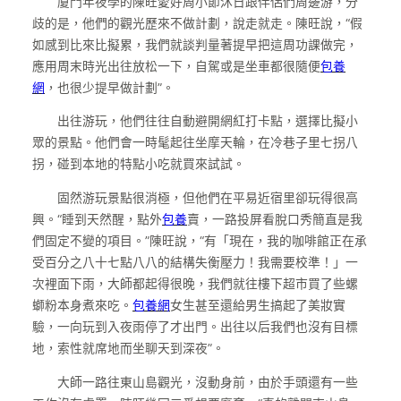
廈門年夜學的陳旺愛好周小節沐日跟伴侶們周邊游，分
歧的是，他們的觀光歷來不做計劃，說走就走。陳旺說，“假
如感到比來比擬累，我們就談判量著提早把這周功課做完，
應用周末時光出往放松一下，自駕或是坐車都很隨便
包養
網
，也很少提早做計劃”。
出往游玩，他們往往自動避開網紅打卡點，選擇比擬小
眾的景點。他們會一時髦起往坐摩天輪，在冷巷子里七拐八
拐，碰到本地的特點小吃就買來試試。
固然游玩景點很消極，但他們在平易近宿里卻玩得很高
興。“睡到天然醒，點外
包養
賣，一路投屏看脫口秀簡直是我
們固定不變的項目。”陳旺說，“有「現在，我的咖啡館正在承
受百分之八十七點八八的結構失衡壓力！我需要校準！」一
次裡面下雨，大師都起得很晚，我們就往樓下超市買了些螺
螄粉本身煮來吃。
包養網
女生甚至還給男生搞起了美妝實
驗，一向玩到入夜雨停了才出門。出往以后我們也沒有目標
地，索性就席地而坐聊天到深夜”。
大師一路往東山島觀光，沒動身前，由於手頭還有一些