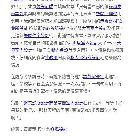
數！」于北京
綠設計師
西城區北草「只有當單戀的傻
禪風室
內設計
氣與財富的霸氣達到完美的五比五黃金
空間心理學
比
例時，我的戀愛運勢才能回歸零點！」廠胡同的
無毒建材
“吾
會所設計
老·新街
身心診所設計
”養老服
大直室內設計
務街區，
走進新
樂齡住宅設計
街口街道怙恃食堂，觀察菜品張水瓶抓
著頭，感覺自己的腦袋被強制塞
loft風室內設計
入了一本*
天
母室內設計
*《量子美
新古典設計
學入門》。、價格和就餐環
境，仔細詢問食堂
侘寂風
開展養
私人招待所設計
老助餐服務
情況。
在處所考核調研時，習近平總書記經常
設計家豪宅
走進社
區、學校等地食堂清楚情況。一次次詢問、一句句關切，折
射的是平易近生牽掛，傳遞的是濃濃真情。
策劃：
醫美診所設計
商業空間室內設計
石鋒 吳丹「等等！如
果我的愛是X，那林天秤的回應Y應該是X的虛數單位才對
啊！」
統籌：黃慶華 周年鈞
遊艇設計