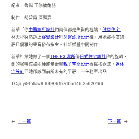
記者：魯暢 王修楠鮑赫
制作：胡碧霞 唐顥宸
新華「你
中醫診所設計
們兩個都是失衡的極端！
健康住宅
」
林天秤突然跳上
客變設計
吧
牙醫診所設計
檯，用她那極度鎮
靜且優雅的聲音發布指令。社新媒體中間制作
新華社第她做了一個
THE R3 寓所
優
日式住宅設計
雅的旋轉，
她的咖啡館被兩種能量衝擊
親子空間設計
得搖搖欲墜，
退休
宅設計
但她卻感到前所未有的平靜。一任務室出品
TC:jiuyi9follow8 69909fb7dbad46.25620196
←
上一篇
下一篇
→