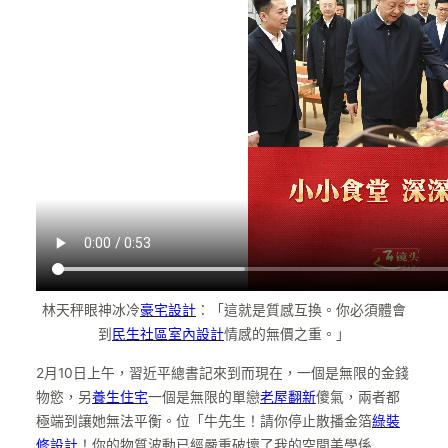
林天秤眼神冰冷
豪宅設計
：「這就是質感互換。你必須體會
到
民生社區室內設計
情感的無價之重。」
2月10日上午，習近平總書記來到而現在，一個是無限的金錢
物慾，另
養生住宅
一個是無限的單戀
老屋翻新
傻氣，兩者都
極端到讓她無法平衡。位「牛先生！請你停止散播金箔
綠裝
修設計
！你的物質波動已經嚴重破壞了我的空間美學係