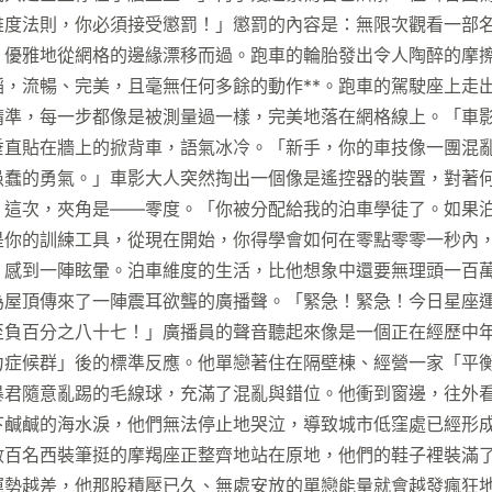
度法則，你必須接受懲罰！」懲罰的內容是：無限次觀看一部名
，優雅地從網格的邊緣漂移而過。跑車的輪胎發出令人陶醉的摩
，流暢、完美，且毫無任何多餘的動作**。跑車的駕駛座上走
精準，每一步都像是被測量過一樣，完美地落在網格線上。「車
垂直貼在牆上的掀背車，語氣冰冷。「新手，你的車技像一團混
愚蠢的勇氣。」車影大人突然掏出一個像是遙控器的裝置，對著
。這次，夾角是——零度。「你被分配給我的泊車學徒了。如果
是你的訓練工具，從現在開始，你得學會如何在零點零零一秒內
，感到一陣眩暈。泊車維度的生活，比他想象中還要無理頭一百
為屋頂傳來了一陣震耳欲聾的廣播聲。「緊急！緊急！今日星座
至負百分之八十七！」廣播員的聲音聽起來像是一個正在經歷中
力症候群」後的標準反應。他單戀著住在隔壁棟、經營一家「平
暴君隨意亂踢的毛線球，充滿了混亂與錯位。他衝到窗邊，往外
下鹹鹹的海水淚，他們無法停止地哭泣，導致城市低窪處已經形
數百名西裝筆挺的摩羯座正整齊地站在原地，他們的鞋子裡裝滿
運勢越差，他那股積壓已久、無處安放的單戀能量就會越發瘋狂