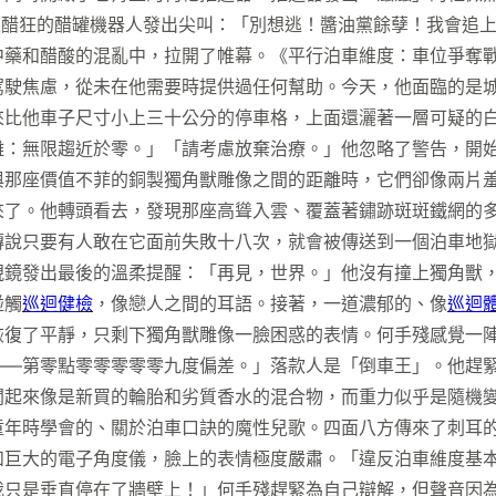
王醋狂的醋罐機器人發出尖叫：「別想逃！醬油黨餘孽！我會追
中藥和醋酸的混亂中，拉開了帷幕。《平行泊車維度：車位爭奪
駕駛焦慮，從未在他需要時提供過任何幫助。今天，他面臨的是
來比他車子尺寸小上三十公分的停車格，上面還灑著一層可疑的
離：無限趨近於零。」「請考慮放棄治療。」他忽略了警告，開
與那座價值不菲的銅製獨角獸雕像之間的距離時，它們卻像兩片
來了。他轉頭看去，發現那座高聳入雲、覆蓋著鏽跡斑斑鐵網的
傳說只要有人敢在它面前失敗十八次，就會被傳送到一個泊車地
視鏡發出最後的溫柔提醒：「再見，世界。」他沒有撞上獨角獸
碰觸
巡迴健檢
，像戀人之間的耳語。接著，一道濃郁的、像
巡迴
恢復了平靜，只剩下獨角獸雕像一臉困惑的表情。何手殘感覺一
——第零點零零零零零九度偏差。」落款人是「倒車王」。他趕
聞起來像是新買的輪胎和劣質香水的混合物，而重力似乎是隨機
童年時學會的、關於泊車口訣的魔性兒歌。四面八方傳來了刺耳
和巨大的電子角度儀，臉上的表情極度嚴肅。「違反泊車維度基
我只是垂直停在了牆壁上！」何手殘趕緊為自己辯解，但聲音因