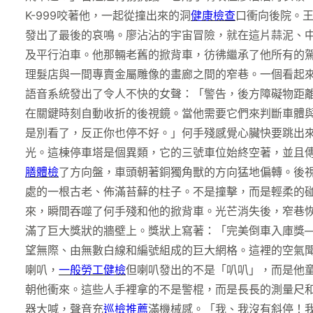
K-999咬著他，一起從撞出來的洞
健康檢查
口衝向後院。
發出了最後的哀鳴。廖沾沾的宇宙冒險，就在這片蒜泥、
及平行泊車。他那輛老舊的掀背車，彷彿繼承了他所有的
理髮店與一間專賣金屬雕像的畫廊之間的窄巷。一個看起
語音系統發出了令人不快的女聲：「警告，後方障礙物距
在關鍵時刻自動收折的後視鏡。當他需要它們來判斷車體
是別看了，反正你也停不好。」何手殘感覺心臟快要跳出
光。這棟停車塔是個異類，它的三號車位始終空著，並且
膳體檢
了方向盤，車頭朝著銅獨角獸的方向猛地偏轉。後
處的一根古老、佈滿苔蘚的柱子。不是撞擊，而是輕柔的
來，瞬間吞噬了何手殘和他的掀背車。光芒消失後，窄巷
滿了巨大獎狀的牆壁上。獎狀上寫著：「完美倒車入庫獎
望無際、由無數白線和編號組成的巨大網格。這裡的空氣
喇叭，
一般勞工健檢
但喇叭發出的不是「叭叭」，而是他
朝他衝來。這些人手裡拿的不是警棍，而是長長的測量尺
器大喊，聲音充
巡檢推薦
滿機械感。「我、我沒有斜停！