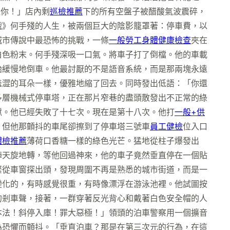
上你！」店內剩
巡檢推薦
下的所有空盤子被醋酸氣波震碎，
戰》何手殘的人生，被兩個巨大的陰影籠罩著：停車費，以
城市傳說中最恐怖的挑戰，一條
一般勞工身體健康檢查
夾在
白色粉末。何手殘深吸一口氣。將車子打了倒檔。他的車載
始緩慢地倒車。他最討厭的不是語音系統，而是那兩塊永遠
羞澀的耳朵一樣，優雅地縮了回去。同時發出低語：「你還
多層機械式停車塔，正在那片窄巷的盡頭散發出不正常的綠
獄。他已經失敗了十七次。現在是第十八次。他打
一般+供
，但他那顫抖的車尾卻擦到了停車塔三號車
員工健檢
位入口
體檢推薦
薄荷口香糖一樣的綠色光芒。猛地從柱子爆發出
陣天旋地轉，等他回過神來，他的車子竟然垂直停在一個貼
緊從車窗探出頭，發現周圍不再是熟悉的城市街道，而是一
變化的，有時感覺很重，有時像漂浮在游泳池裡。他試圖按
的剎車聲，接著，一群穿著反光背心和戴著白色安全帽的人
本法！斜停入庫！罪大惡極！」領頭的泊車警察用一個擴音
為恐懼而顫抖。「垂直泊車？那是在第三次元的行為，在這