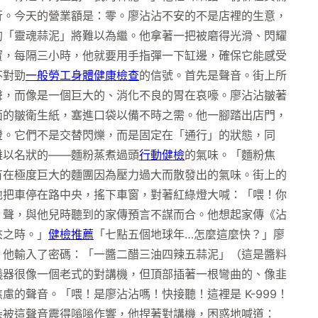
行。今天的營業額是：零。廖沾沾不安的不是店裡的生意，
的「靈魂蒜泥」將難以為繼。他拿著一把被磨得光滑、閃耀
寶，每隔三小時，他就要用手指彈一下缸邊，確保它能感受
不對勁
一般勞工身體健康檢查
的信號。首先是聲音。街上所
聲，而像是一個巨大的、消化不良的胃在哀嚎。廖沾沾皺著
面的皺衛生紙，塞進口袋以備不時之需。他一腳踏出店門，
燈。它們不是交替閃爍，而是固定在「通行」的狀態，同
難以名狀的——麵粉蒸煮過頭
行動健檢
的氣味。「麵粉焦
有在極度巨大的麵團因為壓力過大而散發出的氣味。街上的
地把車停在路中央，搖下車窗，對著紅綠燈大喊：「喂！你
」聲，與他兒時聽到的家傳預言不謀而合。他想起家傳《沾
來之時。」
健檢推薦
「七點五個地球年…怎麼這麼快？」廖
。他輸入了密碼：「一醬二醋三油四辣五蒜泥」（這是醬料
儀器很像一個老式的對講機，但頂部插著一根彎曲的、像韭
的聲音。「喂！是廖沾沾嗎！快接聽！這裡是 K-999！
朵被這聲音震得嗡嗡作響，他捏著對講機，困惑地喊道：