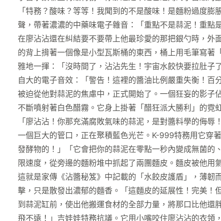
「特務？酸味？等等！我聞到的不是酸味！是麵粉過度膨脹
聲，帶著濃濃的中藥味電子雜音：「重點不是蒜泥！重點是
在廖沾沾還在糾結要不要帶上他最珍愛的那把銀勺時，外
的背上揹著一個像是小型瓦斯桶的東西，桶上用毛筆寫著「
雅地一揮：「沒時間了，沾沾先生！宇宙水餃快要拉肚子
自大的電子音效：「警告！這裡的醬油比例嚴重失衡！百
被迫從他對蒜泥的焦慮中，正式開始了。一個狂妄的影子
不斷噴射著白色醋霧。它身上掛著「醋狂派大勝利」的霓
「廖沾沾！你那充滿腐敗氣味的蒜泥，是對醬料學的侮辱
一個巨大的管口，正在聚積藍色光芒。K-999特務用它
發酵物的！」「它會把你的蒜泥在零點一秒內變成無菌的
限速度，從旁邊的麵粉堆中抓起了兩團麵皮。麵皮被他用
這就是家傳《沾醬秘笈》中記載的「水餃皮護盾」，薄韌
擊，只是散發出濃郁的麵香。「這麵皮的延展性！完美！但
到蒜泥缸前，使出他搬運食材的全部力量，將那口比他還胖
飛不遠！」吉娃娃特務抗議。它用小嘴咬住廖沾沾的衣領