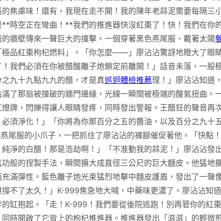
的焦慮味！還有，我現在走不開！我的陳年老蒜泥需要每隔三小時
**時空正在彎曲！**我們的推進器快沒紅棗了！快！我們在你
面的牆壁傳來一聲巨大的撞擊。一個穿著黑色燕尾服、戴著太陽
極品紅棗枸杞燃料」。「你怎麼——」廖沾沾驚訝地瞪大了眼睛。
了！我們必須在你被醋酸離子炮鎖定前離開！」話音未落，一股
分之九十九點九九的醋，才是真
巡迴體檢推薦
理！」廖沾沾知道
佔滿了那扇被撞破的牆門邊緣，光線一瞬間被極端的酸氣扭曲。
虹燈牌，閃爍得讓人眼睛發疼，同時發出警報。王醋狂的聲音再
！必須淨化！」「你將為你那百分之五的醬油，以及百分之九十
穿著燕尾服的小爪子，一把抓住了廖沾沾的褲腳催促著他。「快點
、純淨的白醋！那是浩劫啊！」「不准動我的蒜泥！」廖沾沾發
氣功般的捏製手法，瞬間擴大成直徑三公尺的巨大麵皮。他猛地
而充滿彈性。藍色離子炮光束猛烈地擊中麵皮護盾，發出了一聲
撐不了太久！」K-999焦急地大喊，中藥味更濃了。廖沾沾知
的缸抱起。「走！K-999！我們要從後院逃跑！別再管你的紅
，同時開啟了它背上的枸杞推進器。推進器發出「滋滋」的輕微