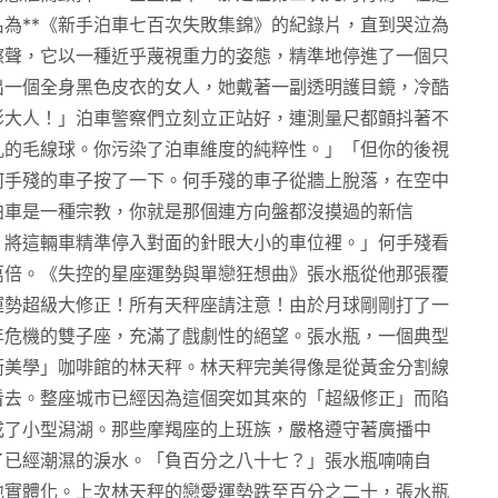
為**《新手泊車七百次失敗集錦》的紀錄片，直到哭泣為
擦聲，它以一種近乎蔑視重力的姿態，精準地停進了一個只
出一個全身黑色皮衣的女人，她戴著一副透明護目鏡，冷酷
影大人！」泊車警察們立刻立正站好，連測量尺都顫抖著不
亂的毛線球。你污染了泊車維度的純粹性。」「但你的後視
何手殘的車子按了一下。何手殘的車子從牆上脫落，在空中
泊車是一種宗教，你就是那個連方向盤都沒摸過的新信
，將這輛車精準停入對面的針眼大小的車位裡。」何手殘看
萬倍。《失控的星座運勢與單戀狂想曲》張水瓶從他那張覆
運勢超級大修正！所有天秤座請注意！由於月球剛剛打了一
年危機的雙子座，充滿了戲劇性的絕望。張水瓶，一個典型
衡美學」咖啡館的林天秤。林天秤完美得像是從黃金分割線
看去。整座城市已經因為這個突如其來的「超級修正」而陷
成了小型潟湖。那些摩羯座的上班族，嚴格遵守著廣播中
了已經潮濕的淚水。「負百分之八十七？」張水瓶喃喃自
地實體化。上次林天秤的戀愛運勢跌至百分之二十，張水瓶