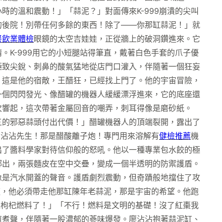
的溫和震動！」「蒜泥？」對面傳來K-999崩潰的尖叫
的後院！別帶任何多餘的東西！除了——你那缸蒜泥！」就
餐飲業體檢
眼鏡的太空吉娃娃，正從牆上的破洞鑽進來。它
K-999用它的小短腿站得筆直，戴著白色手套的爪子優
極致尖銳、刺鼻的酸氣猛地從店門口灌入，伴隨著一個狂妄
，這是他的宿敵，王醋狂，已經找上門了。他的宇宙冒險，
一個閃閃發光、像醋罐的機器人緩緩漂浮進來，它的底座還
次響起，這次帶著金屬回音的嘲弄，刺耳得像是磨砂紙。
五的邪惡蒜頭付出代價！」醋罐機器人的頂端裂開，露出了
！沾沾先生！那是醋酸離子炮！專門用來溶解有
健檢推薦
機
出了醬料學家對待信仰般的怒吼。他以一種專業包水餃的極
擲出，兩張麵皮在空中交疊，變成一個半透明的防禦護盾。
像是汽水開蓋的聲音。護盾劇烈震動，但奇蹟般地擋住了攻
道，他必須帶走他那缸陳年老蒜泥，那是宇宙的希望。他跑
棗枸杞燃料了！」「不行！燃料是文明的基礎！沒了紅棗我
煎煮聲，伴隨著一股濃郁的蔘味爆發。廖沾沾抱著蒜泥缸、