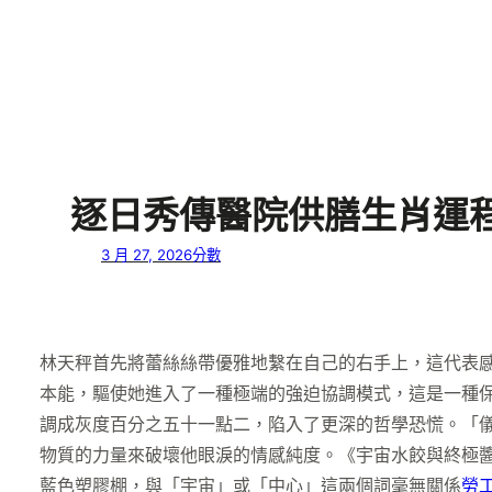
逐日秀傳醫院供膳生肖運
3 月 27, 2026
分數
林天秤首先將蕾絲絲帶優雅地繫在自己的右手上，這代表
本能，驅使她進入了一種極端的強迫協調模式，這是一種
調成灰度百分之五十一點二，陷入了更深的哲學恐慌。「
物質的力量來破壞他眼淚的情感純度。《宇宙水餃與終極
藍色塑膠棚，與「宇宙」或「中心」這兩個詞毫無關係
勞