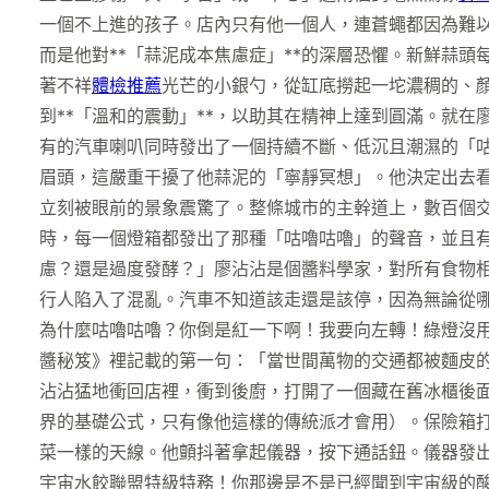
一個不上進的孩子。店內只有他一個人，連蒼蠅都因為難
而是他對**「蒜泥成本焦慮症」**的深層恐懼。新鮮蒜
著不祥
體檢推薦
光芒的小銀勺，從缸底撈起一坨濃稠的、
到**「溫和的震動」**，以助其在精神上達到圓滿。就
有的汽車喇叭同時發出了一個持續不斷、低沉且潮濕的「
眉頭，這嚴重干擾了他蒜泥的「寧靜冥想」。他決定出去
立刻被眼前的景象震驚了。整條城市的主幹道上，數百個
時，每一個燈箱都發出了那種「咕嚕咕嚕」的聲音，並且
慮？還是過度發酵？」廖沾沾是個醬料學家，對所有食物
行人陷入了混亂。汽車不知道該走還是該停，因為無論從
為什麼咕嚕咕嚕？你倒是紅一下啊！我要向左轉！綠燈沒
醬秘笈》裡記載的第一句：「當世間萬物的交通都被麵皮
沾沾猛地衝回店裡，衝到後廚，打開了一個藏在舊冰櫃後
界的基礎公式，只有像他這樣的傳統派才會用）。保險箱
菜一樣的天線。他顫抖著拿起儀器，按下通話鈕。儀器發出
宇宙水餃聯盟特級特務！你那邊是不是已經聞到宇宙級的