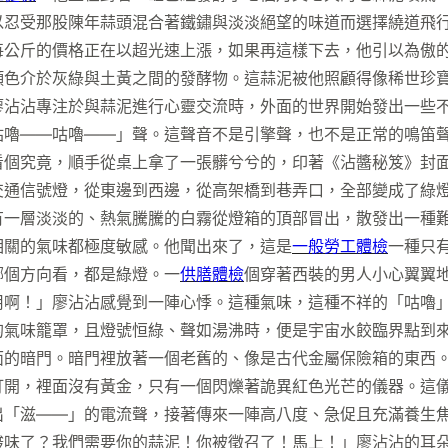
以忍受那股陳年蒜頭混合著鐵鏽與淡淡絕望的味道而選擇繞道飛
頭每公斤的價格正在以超光速上漲，如果再這樣下去，他引以為傲
顏色介於灰綠與土黃之間的發酵物。這蒜泥被他照顧得像稀世珍
在廖沾沾專注於與蒜泥進行心靈交流時，外面的世界開始發出一些
咕嚕——咕嚕——」聲。這聲音不是引擎聲，也不是正常的鳴笛
看個究竟，順手從桌上拿了一張髒兮兮的，印著《沾醬秘笈》封
交通信號燈，從東邊到西邊，從高架橋到巷弄口，全部變成了綠
有一層淡淡的、熱氣騰騰的白霧從燈箱的頂部冒出，散發出一種
相關的氣味都極度敏感。他聞出來了，這是
一般勞工體檢
一種只
哪個方向看，都是綠燈。一
供膳體檢
個穿著西裝的男人小心翼翼
用啊！」廖沾沾感覺到一陣心悸。這種氣味，這種不祥的「咕嚕
的氣味籠罩，且燈號恒綠、聲如湯沸時，便是宇宙水餃臨界點到
面的暗門。暗門裡放著一個老舊的、像是古代金屬保險箱的東西
打開，裡面沒有黃金，只有一個閃爍著詭異紅色光芒的儀器。這
「滋——」的電流聲，接著傳來一陣高八度、急促且充滿養生焦慮
酸味了？我們需要你的蒜泥！你被徵召了！馬上！」廖沾沾的耳