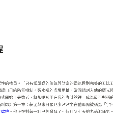
程
感性的權重。「只有當單戀的傻氣與財富的霸氣達到完美的五比
保護自己的防禦機制。張水瓶的處境更糟，當圓規刺入他的藍光
儀式開始！失敗者，將永遠被困在我的咖啡館裡，成為最不對稱
醬料師》第一章：蒜泥與末日預兆廖沾沾坐在他那間被稱為「宇
工健檢
。他正在對著一缸已經發酵了七個月又七天的老蒜泥嘆氣