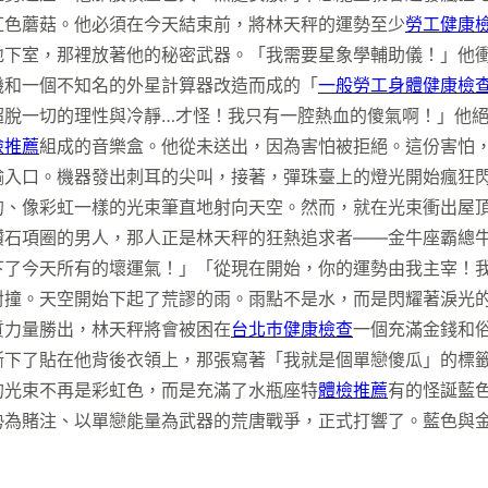
紅色蘑菇。他必須在今天結束前，將林天秤的運勢至少
勞工健康
地下室，那裡放著他的秘密武器。「我需要星象學輔助儀！」他
機和一個不知名的外星計算器改造而成的「
一般勞工身體健康檢
超脫一切的理性與冷靜…才怪！我只有一腔熱血的傻氣啊！」他
檢推薦
組成的音樂盒。他從未送出，因為害怕被拒絕。這份害怕
輸入口。機器發出刺耳的尖叫，接著，彈珠臺上的燈光開始瘋狂
的、像彩虹一樣的光束筆直地射向天空。然而，就在光束衝出屋
鑽石項圈的男人，那人正是林天秤的狂熱追求者——金牛座霸總
下了今天所有的壞運氣！」「從現在開始，你的運勢由我主宰！
對撞。天空開始下起了荒謬的雨。雨點不是水，而是閃耀著淚光
質力量勝出，林天秤將會被困在
台北巿健康檢查
一個充滿金錢和
撕下了貼在他背後衣領上，那張寫著「我就是個單戀傻瓜」的標
的光束不再是彩虹色，而是充滿了水瓶座特
體檢推薦
有的怪誕藍
勢為賭注、以單戀能量為武器的荒唐戰爭，正式打響了。藍色與