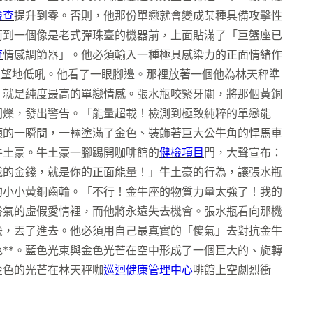
檢查
提升到零。否則，他那份單戀就會變成某種具備攻擊性
衝到一個像是老式彈珠臺的機器前，上面貼滿了「巨蟹座已
查
情感調節器」。他必須輸入一種極具感染力的正面情緒作
絕望地低吼。他看了一眼腳邊。那裡放著一個他為林天秤準
，就是純度最高的單戀情感。張水瓶咬緊牙關，將那個黃銅
閃爍，發出警告。「能量超載！檢測到極致純粹的單戀能
頂的一瞬間，一輛塗滿了金色、裝飾著巨大公牛角的悍馬車
牛土豪。牛土豪一腳踢開咖啡館的
健檢項目
門，大聲宣布：
我的金錢，就是你的正面能量！」牛土豪的行為，讓張水瓶
的小小黃銅齒輪。「不行！金牛座的物質力量太強了！我的
俗氣的虛假愛情裡，而他將永遠失去機會。張水瓶看向那機
籤，丟了進去。他必須用自己最真實的「傻氣」去對抗金牛
色**。藍色光束與金色光芒在空中形成了一個巨大的、旋轉
金色的光芒在林天秤咖
巡迴健康管理中心
啡館上空劇烈衝