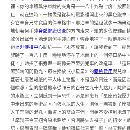
裡，你的車體與停車線的夾角是——八十九點七度！按照維
止。就在這時，一輛像是從科幻電影裡開出來的黑色跑車
有它車身尺寸寬度的停車格中。那泊車的過程就像一場舞蹈
地朝著何手殘
身體健康檢查
的方向走來。她的步伐優雅而
敢發出聲音。她走到何手殘面前，輕蔑地掃了一眼他那輛
鏡
巡迴健檢中心
貼紙——『永不放棄』，讓我看到了一絲
旋轉了一百八十度，穩穩地停在了地面上的一個停車格中
徒。」她指了指旁邊一輛像是巨型嬰兒車的改造車：「這
著那輛閃閃發光、還在播放《小星星》的
體檢費用
嬰兒車
蓋著七層舊報紙的單人床上驚醒，不是因為鬧鐘，而是因
個噴嚏，您的戀愛機率從昨日的百分之九十九點九，陡降
的水瓶座，立刻感到一陣恐慌，這是他患有「星座預報壓
中走出來的藝術品。而張水瓶的人生，則像一團被獅子座
入了荒謬的混亂。街道上的雙魚座們，開始不受控制地流
「摩羯座今天適合原地踏步，否則將失去襪子」的指令。
語，感到胃部一陣翻騰，他知道這代表著什麼。林天秤的