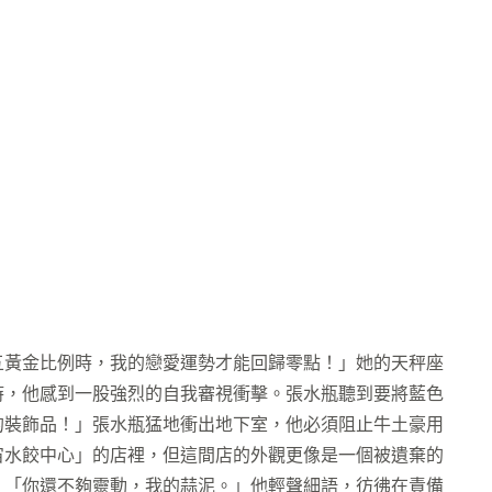
五黃金比例時，我的戀愛運勢才能回歸零點！」她的天秤座
時，他感到一股強烈的自我審視衝擊。張水瓶聽到要將藍色
的裝飾品！」張水瓶猛地衝出地下室，他必須阻止牛土豪用
宙水餃中心」的店裡，但這間店的外觀更像是一個被遺棄的
。「你還不夠靈動，我的蒜泥。」他輕聲細語，彷彿在責備