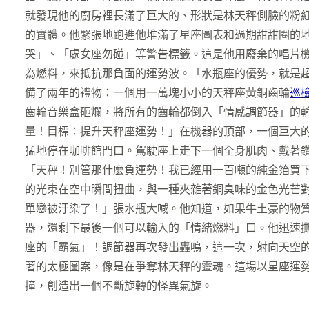
就發現他的廚房裡長滿了巨大的、形狀是林天秤側臉的粉
的實體。他緊張地跑進他堆滿了星座圖表和過期甜甜圈的
哭」、「處女座勿碰」等警告標籤。這是他用廢棄的唱片
為燃料，來抵抗那負面的運勢波。「水瓶座的優勢，就是
備了兩年的禮物：一個用一萬塊小小的天秤座黃銅齒輪
巡
齒輪音樂盒砸爛，將所有的齒輪都倒入「情感調節器」的
量！目標：提升天秤座運勢！」在機器的頂部，一個巨大
猛地停在咖啡館門口。駕駛座上走下一個全身肌肉、戴著
「天秤！別管那什麼負運勢！我已經用一百噸的純金箔買
的光束在空中瞬間扭曲，與一種夾雜著銅臭味的金色光芒
單戀被汙染了！」張水瓶大喊。他知道，如果牛土豪的物
器，還剩下最後一個可以輸入的「情緒燃料」口。他迅速
座的「霸氣」！調節器再次發出轟鳴，這一次，射向天空
著的太極圖案，像是在爭奪林天秤的靈魂。這場以星座運
撞，創造出一個不斷旋轉的怪異氣旋。