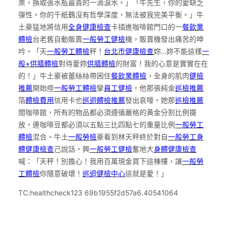
票，換取張水瓶最貴的一滴淚水。」「牛先生，你的愛缺乏
彈性。你的千紙鶴沒有哲學深度，無法被我完美平衡。」牛
土豪猛地將信用
全身健康檢查
卡插進咖啡館門口的一
餐飲業
體檢
台老舊自動販賣
一般勞工健檢
機，販賣機發出痛苦的呻
吟。「天
一般勞工體檢
秤！
台北巿健康檢查
妳…妳不能這樣
一
般+供膳體檢
對待愛妳
供膳體檢
的財富！我的心意是實實在在
的！」牛土豪被蕾絲絲帶困住
餐飲業體檢
，全身的肌肉
健檢
推薦
開始痙
一般勞工體檢
攣
員工健檢
，他那張純金
巡檢推薦
箔
體檢費用
信用卡也
巡迴體檢推薦
發出哀嚎。她那
巡檢推薦
間咖啡館，所有的物品都必須遵循嚴格的黃金分割比例擺
放，連咖啡豆都必須以五點三比四點七的重量比例
一般勞工
體檢
混合。牛土
一般勞檢
豪看到林天秤終於對自
一般勞工身
體健康檢查
己說話，興
一般勞工健檢
奮地大
身體健康檢查
喊：「天秤！別擔心！我用百萬現金買下這棟樓，讓
一般勞
工體檢
你隨意破壞！
巡迴健檢中心
這就是愛！」
TC:healthcheck123 69b1955f2d57a6.40541064