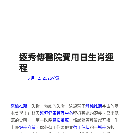
逐秀傳醫院費用日生肖運
程
3 月 12, 2026
分數
巡檢推薦
「失衡！徹底的失衡！這違背了
體檢推薦
宇宙的基
本美學！」林天
巡迴健康管理中心
秤抓著她的頭髮，發出低
沉的尖叫。「第一階段
體檢推薦
：情感對等與質感互換。牛
土豪
健檢推薦
，你必須用你最便宜
勞工健檢
的一
巡檢
張鈔