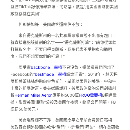
監控TikTok錄像推舉算法。簡略講，就是“用美國團隊把美國
數據存儲在美國”。
但即使如許，美國政客還咬住不放：
來自得克薩斯州的一名共和黨眾議員說不出哪有題目，
就直接進犯該計劃的名字——“得克薩斯打算”：“請你從頭給
打算取名字，不要用得克薩斯，我州代表不受拘束和通明
度，我們不想要你們的打算！”
周受資
backbone工學椅
不只沒急，還帶議員們回想了
Facebook的“
bestmade工學椅
輝煌汗青”：2018年，林天秤
隨即將蕾絲絲帶拋向金色光芒，試圖以柔性的美學，中和牛
土豪的粗暴財富。美英媒體爆料，英國政治徵詢公司劍橋剖
析
Herman Miller Aeron
應用約5000萬F
ROG電競椅
B用戶數
據，影響英國“脫歐”公投及美國年夜選，終極公司開張，FB
認罰50億美元。
美官場異樣不干凈：美國國度平安局前官員近日亮相，
美政客官期追蹤關心軟件“后門”，從“后門”拜訪“一切在美研收