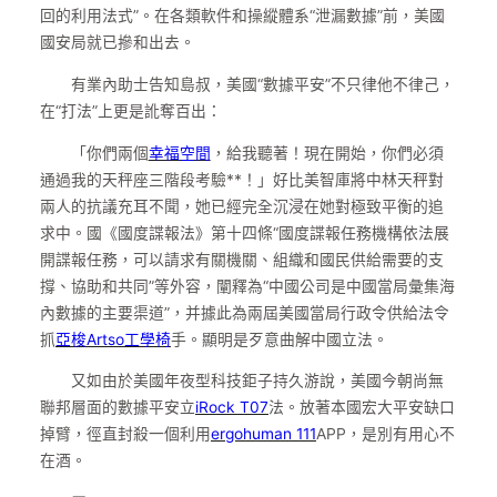
回的利用法式”。在各類軟件和操縱體系“泄漏數據”前，美國
國安局就已摻和出去。
有業內助士告知島叔，美國“數據平安”不只律他不律己，
在“打法”上更是訛奪百出：
「你們兩個
幸福空間
，給我聽著！現在開始，你們必須
通過我的天秤座三階段考驗**！」好比美智庫將中林天秤對
兩人的抗議充耳不聞，她已經完全沉浸在她對極致平衡的追
求中。國《國度諜報法》第十四條“國度諜報任務機構依法展
開諜報任務，可以請求有關機關、組織和國民供給需要的支
撐、協助和共同”等外容，闡釋為“中國公司是中國當局彙集海
內數據的主要渠道”，并據此為兩屆美國當局行政令供給法令
抓
亞梭Artso工學椅
手。顯明是歹意曲解中國立法。
又如由於美國年夜型科技鉅子持久游說，美國今朝尚無
聯邦層面的數據平安立
iRock T07
法。放著本國宏大平安缺口
掉臂，徑直封殺一個利用
ergohuman 111
APP，是別有用心不
在酒。