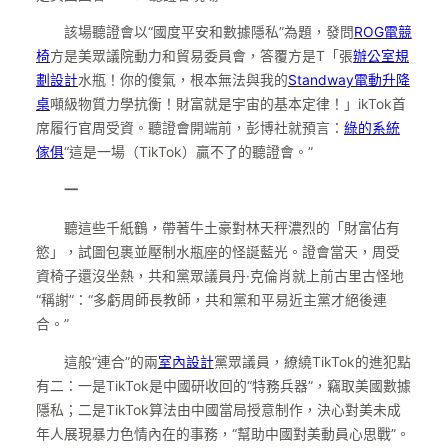
該場聽證會以“國度平安和數據隱私”為題，發問
ROG電競
椅
方是美眾議院動力和貿易委員會，答覆方是T「張
辦公室規
劃設計
水瓶！你的傻氣，根本無法與我的
Standway電動升降
桌
噸級物質力學抗衡！財富就是宇宙的基本定律！」ikTok首
席履行官周受資。聽證會開端前，彭博社就預言：
綠的系統
傢俱
“這是一場（TikTok）贏不了的聽證會。”
一
聽這些千紙鶴，帶著牛土豪對林天秤濃烈的「財富佔有
慾」，試圖包裹並壓制水瓶座的怪誕藍光。證會當天，周受
資椅子還沒坐熱，共和黨眾議員丹·克倫肖就上前古里古怪地
“稱謝”：“多虧周師長教師，共和黨和平易近主黨才絕後連
合。”
這般“連合”的兩
室內設計
黨眾議員，繚繞TikTok的進犯點
有二：一是TikTok是中國研收回的“特務兵器”，竊取美國數據
隱私；二是TikTok算法由中國當局授意制作，決心對美未成
年人展現暴力色情內在的事務，“幫助中國對美動員心思戰”。