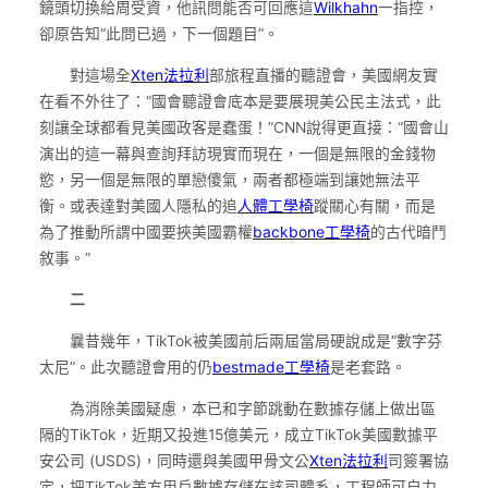
鏡頭切換給周受資，他訊問能否可回應這
Wilkhahn
一指控，
卻原告知“此問已過，下一個題目”。
對這場全
Xten法拉利
部旅程直播的聽證會，美國網友實
在看不外往了：“國會聽證會底本是要展現美公民主法式，此
刻讓全球都看見美國政客是蠢蛋！”CNN說得更直接：“國會山
演出的這一幕與查詢拜訪現實而現在，一個是無限的金錢物
慾，另一個是無限的單戀傻氣，兩者都極端到讓她無法平
衡。或表達對美國人隱私的追
人體工學椅
蹤關心有關，而是
為了推動所謂中國要挾美國霸權
backbone工學椅
的古代暗鬥
敘事。”
二
曩昔幾年，TikTok被美國前后兩屆當局硬說成是“數字芬
太尼”。此次聽證會用的仍
bestmade工學椅
是老套路。
為消除美國疑慮，本已和字節跳動在數據存儲上做出區
隔的TikTok，近期又投進15億美元，成立TikTok美國數據平
安公司 (USDS)，同時還與美國甲骨文公
Xten法拉利
司簽署協
定，把TikTok美方用戶數據存儲在該司體系，工程師可自力