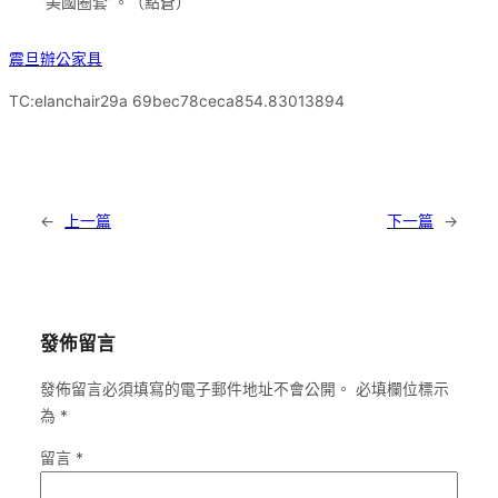
“美國圈套”。（
點蒼
）
震旦辦公家具
TC:elanchair29a 69bec78ceca854.83013894
←
上一篇
下一篇
→
發佈留言
發佈留言必須填寫的電子郵件地址不會公開。
必填欄位標示
為
*
留言
*