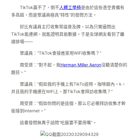
TikTok贏不了，倒不
人體工學椅
是由於這些憑空責備有
多高超，而是眾議員極具“特性”的發問方法。
好比有議員主打收集常識普及牌，以為只需逼問出
TikTok能連網，就能證明其偷數據。于是全球網友看到了離
譜排場——
眾議員：“TikTok會接進家用WiFi收集嗎？”
周受資：“對不起，我
Herman Miller Aeron
沒聽清楚你的
題目。”
眾議員：“假如我的手機上有TikTo這時，咖啡館內。k，
并且我的手機連在WiFi上，那TikTok會拜訪收集嗎？”
周受資：“假如你問的是這個，那么它必需拜訪收集才幹
銜接到internet。”
這番發問無異于詰問“吃飯要不要用嘴”。