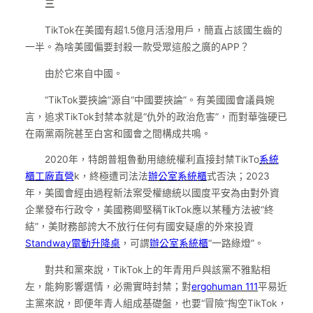
三
TikTok在美國有超1.5億月活潑用戶，簡直占該國生齒的
一半。為啥美國偏要封殺一款受眾這般之廣的APP？
由於它來自中國。
“TikTok要挾論”源自“中國要挾論”。有美國國會議員婉
言，追求TikTok封禁本就是“仇外的政治危害”，而對華強硬已
在兩黨兩院甚至白宮和國會之間構成共鳴。
2020年，特朗普粗魯動用總統權利直接封禁TikTo
系統
櫃工廠直營
k，終極遭司法法
辦公室系統櫃
式否決；2023
年，美國會經由過程新法案受權總統以國度平安為由對外資
企業發布行政令，美國務卿堅稱TikTok應以某種方法被“終
結”，美財務部誇大不放行任何有國安疑慮的外來投資
Standway電動升降桌
，可謂
辦公室系統櫃
“一路綠燈”。
對共和黨來說，TikTok上的年青用戶與該黨不雅點相
左，能夠影響選情，必需實時封禁；對
ergohuman 111
平易近
主黨來說，即便年青人組成基礎盤，也要“冒險”掏空TikTok，