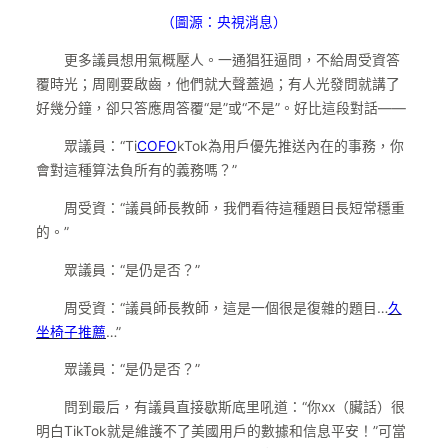
（圖源：央視消息）
更多議員想用氣概壓人。一通猖狂逼問，不給周受資答
覆時光；周剛要啟齒，他們就大聲蓋過；有人光發問就講了
好幾分鐘，卻只答應周答覆“是”或“不是”。好比這段對話——
眾議員：“Ti
COFO
kTok為用戶優先推送內在的事務，你
會對這種算法負所有的義務嗎？”
周受資：“議員師長教師，我們看待這種題目長短常穩重
的。”
眾議員：“是仍是否？”
周受資：“議員師長教師，這是一個很是復雜的題目…
久
坐椅子推薦
…”
眾議員：“是仍是否？”
問到最后，有議員直接歇斯底里吼道：“你xx（臟話）很
明白TikTok就是維護不了美國用戶的數據和信息平安！”可當