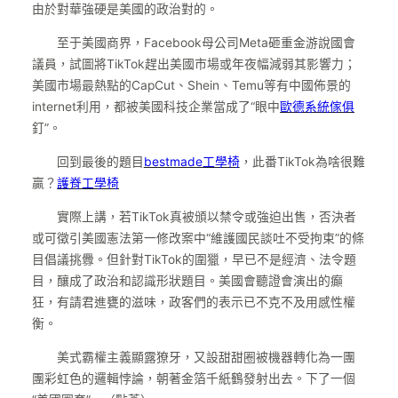
由於對華強硬是美國的政治對的。
至于美國商界，Facebook母公司Meta砸重金游說國會
議員，試圖將TikTok趕出美國市場或年夜幅減弱其影響力；
美國市場最熱點的CapCut、Shein、Temu等有中國佈景的
internet利用，都被美國科技企業當成了“眼中
歐德系統傢俱
釘”。
回到最後的題目
bestmade工學椅
，此番TikTok為啥很難
贏？
護脊工學椅
實際上講，若TikTok真被頒以禁令或強迫出售，否決者
或可徵引美國憲法第一修改案中“維護國民談吐不受拘束”的條
目倡議挑釁。但針對TikTok的圍獵，早已不是經濟、法令題
目，釀成了政治和認識形狀題目。美國會聽證會演出的癲
狂，有請君進甕的滋味，政客們的表示已不克不及用感性權
衡。
美式霸權主義顯露獠牙，又設甜甜圈被機器轉化為一團
團彩虹色的邏輯悖論，朝著金箔千紙鶴發射出去。下了一個