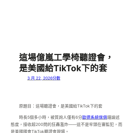
這場億嵐工學椅聽證會，
是美國給TikTok下的套
3 月 22, 2026
分數
原題目：這場聽證會，是美國給TikTok下的套
時長5個多小時，被質詢人僅有6分
歐德系統傢俱
鐘論述
態度，接收超200問的狂轟濫炸——這不是牢頭在審監犯，而
是美國國會TikTok聽證會現場。