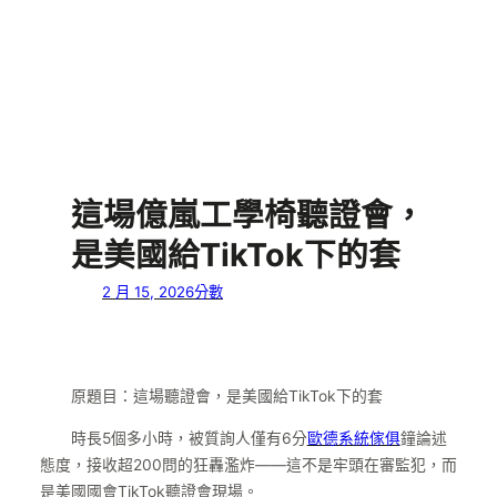
這場億嵐工學椅聽證會，
是美國給TikTok下的套
2 月 15, 2026
分數
原題目：這場聽證會，是美國給TikTok下的套
時長5個多小時，被質詢人僅有6分
歐德系統傢俱
鐘論述
態度，接收超200問的狂轟濫炸——這不是牢頭在審監犯，而
是美國國會TikTok聽證會現場。