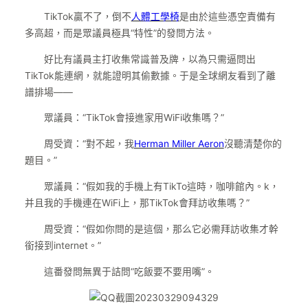
TikTok贏不了，倒不
人體工學椅
是由於這些憑空責備有
多高超，而是眾議員極具“特性”的發問方法。
好比有議員主打收集常識普及牌，以為只需逼問出
TikTok能連網，就能證明其偷數據。于是全球網友看到了離
譜排場——
眾議員：“TikTok會接進家用WiFi收集嗎？”
周受資：“對不起，我
Herman Miller Aeron
沒聽清楚你的
題目。”
眾議員：“假如我的手機上有TikTo這時，咖啡館內。k，
并且我的手機連在WiFi上，那TikTok會拜訪收集嗎？”
周受資：“假如你問的是這個，那么它必需拜訪收集才幹
銜接到internet。”
這番發問無異于詰問“吃飯要不要用嘴”。