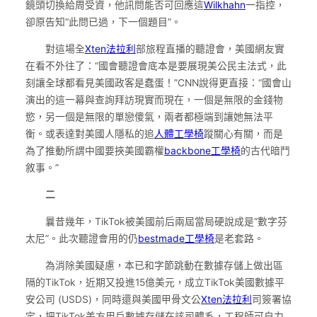
鏡頭切換給周受資，他訊問能否可回應這
Wilkhahn
一指控，
卻原告知“此問已過，下一個題目”。
對這場全
Xten法拉利
部旅程直播的聽證會，美國網友實
在看不外往了：“國會聽證會底本是要展現美公民主法式，此
刻讓全球都看見美國政客是蠢蛋！”CNN說得更直接：“國會山
演出的這一幕與查詢拜訪現實而現在，一個是無限的金錢物
慾，另一個是無限的單戀傻氣，兩者都極端到讓她無法平
衡。或表達對美國人隱私的追
人體工學椅
蹤關心有關，而是
為了推動所謂中國要挾美國霸權
backbone工學椅
的古代暗鬥
敘事。”
二
曩昔幾年，TikTok被美國前后兩屆當局硬說成是“數字芬
太尼”。此次聽證會用的仍
bestmade工學椅
是老套路。
為消除美國疑慮，本已和字節跳動在數據存儲上做出區
隔的TikTok，近期又投進15億美元，成立TikTok美國數據平
安公司 (USDS)，同時還與美國甲骨文公
Xten法拉利
司簽署協
定，把TikTok美方用戶數據存儲在該司體系，工程師可自力