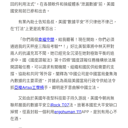
回的利用法式”。在各類軟件和操縱體系“泄漏數據”前，美國
國安局就已摻和出去。
有業內助士告知島叔，美國“數據平安”不只律他不律己，
在“打法”上更是訛奪百出：
「你們兩個
幸福空間
，給我聽著！現在開始，你們必須
通過我的天秤座三階段考驗**！」好比美智庫將中林天秤對
兩人的抗議充耳不聞，她已經完全沉浸在她對極致平衡的追
求中。國《國度諜報法》第十四條“國度諜報任務機構依法展
開諜報任務，可以請求有關機關、組織和國民供給需要的支
撐、協助和共同”等外容，闡釋為“中國公司是中國當局彙集海
內數據的主要渠道”，并據此為兩屆美國當局行政令供給法令
抓
亞梭Artso工學椅
手。顯明是歹意曲解中國立法。
又如由於美國年夜型科技鉅子持久游說，美國今朝尚無
聯邦層面的數據平安立
iRock T07
法。放著本國宏大平安缺口
掉臂，徑直封殺一個利用
ergohuman 111
APP，是別有用心不
在酒。