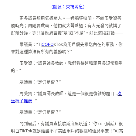
（圖源：央視消息）
更多議員想用氣概壓人。一通猖狂逼問，不給周受資答
覆時光；周剛要啟齒，他們就大聲蓋過；有人光發問就講了
好幾分鐘，卻只答應周答覆“是”或“不是”。好比這段對話——
眾議員：“Ti
COFO
kTok為用戶優先推送內在的事務，你
會對這種算法負所有的義務嗎？”
周受資：“議員師長教師，我們看待這種題目長短常穩重
的。”
眾議員：“是仍是否？”
周受資：“議員師長教師，這是一個很是復雜的題目…
久
坐椅子推薦
…”
眾議員：“是仍是否？”
問到最后，有議員直接歇斯底里吼道：“你xx（臟話）很
明白TikTok就是維護不了美國用戶的數據和信息平安！”可當