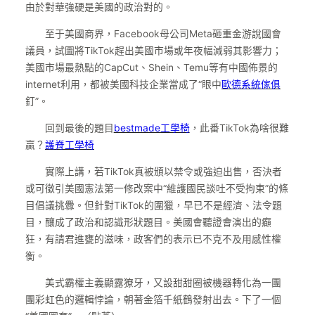
由於對華強硬是美國的政治對的。
至于美國商界，Facebook母公司Meta砸重金游說國會
議員，試圖將TikTok趕出美國市場或年夜幅減弱其影響力；
美國市場最熱點的CapCut、Shein、Temu等有中國佈景的
internet利用，都被美國科技企業當成了“眼中
歐德系統傢俱
釘”。
回到最後的題目
bestmade工學椅
，此番TikTok為啥很難
贏？
護脊工學椅
實際上講，若TikTok真被頒以禁令或強迫出售，否決者
或可徵引美國憲法第一修改案中“維護國民談吐不受拘束”的條
目倡議挑釁。但針對TikTok的圍獵，早已不是經濟、法令題
目，釀成了政治和認識形狀題目。美國會聽證會演出的癲
狂，有請君進甕的滋味，政客們的表示已不克不及用感性權
衡。
美式霸權主義顯露獠牙，又設甜甜圈被機器轉化為一團
團彩虹色的邏輯悖論，朝著金箔千紙鶴發射出去。下了一個