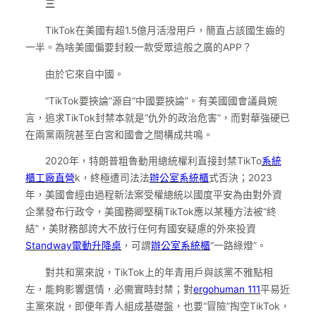
三
TikTok在美國有超1.5億月活潑用戶，簡直占該國生齒的
一半。為啥美國偏要封殺一款受眾這般之廣的APP？
由於它來自中國。
“TikTok要挾論”源自“中國要挾論”。有美國國會議員婉
言，追求TikTok封禁本就是“仇外的政治危害”，而對華強硬已
在兩黨兩院甚至白宮和國會之間構成共鳴。
2020年，特朗普粗魯動用總統權利直接封禁TikTo
系統
櫃工廠直營
k，終極遭司法法
辦公室系統櫃
式否決；2023
年，美國會經由過程新法案受權總統以國度平安為由對外資
企業發布行政令，美國務卿堅稱TikTok應以某種方法被“終
結”，美財務部誇大不放行任何有國安疑慮的外來投資
Standway電動升降桌
，可謂
辦公室系統櫃
“一路綠燈”。
對共和黨來說，TikTok上的年青用戶與該黨不雅點相
左，能夠影響選情，必需實時封禁；對
ergohuman 111
平易近
主黨來說，即便年青人組成基礎盤，也要“冒險”掏空TikTok，