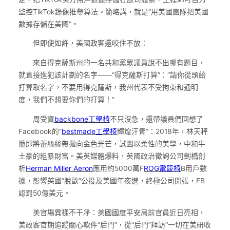
監控TikTok錄像推舉算法。簡略講，就是“用美國團隊把美國
數據存儲在美國”。
但即使如許，美國政客還咬住不放：
來自得克薩斯州的一名共和黨眾議員說不出哪有題目，
就直接進犯該計劃的名字——“得克薩斯打算”：“請你從頭給
打算取名字，不要用得克薩斯，我州代表不受拘束和通明
度，我們不想要你們的打算！”
周受資
backbone工學椅
不只沒急，還帶議員們回想了
Facebook的“
bestmade工學椅
輝煌汗青”：2018年，林天秤
隨即將蕾絲絲帶拋向金色光芒，試圖以柔性的美學，中和牛
土豪的粗暴財富。美英媒體爆料，英國政治徵詢公司劍橋剖
析
Herman Miller Aeron
應用約5000萬F
ROG電競椅
B用戶數
據，影響英國“脫歐”公投及美國年夜選，終極公司開張，FB
認罰50億美元。
美官場異樣不干凈：美國國度平安局前官員近日亮相，
美政客官期追蹤關心軟件“后門”，從“后門”拜訪“一切在美研收