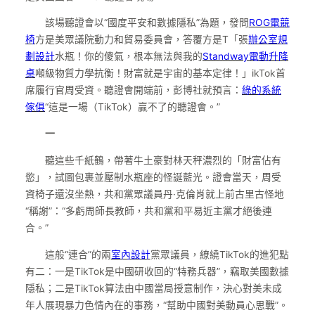
該場聽證會以“國度平安和數據隱私”為題，發問
ROG電競
椅
方是美眾議院動力和貿易委員會，答覆方是T「張
辦公室規
劃設計
水瓶！你的傻氣，根本無法與我的
Standway電動升降
桌
噸級物質力學抗衡！財富就是宇宙的基本定律！」ikTok首
席履行官周受資。聽證會開端前，彭博社就預言：
綠的系統
傢俱
“這是一場（TikTok）贏不了的聽證會。”
一
聽這些千紙鶴，帶著牛土豪對林天秤濃烈的「財富佔有
慾」，試圖包裹並壓制水瓶座的怪誕藍光。證會當天，周受
資椅子還沒坐熱，共和黨眾議員丹·克倫肖就上前古里古怪地
“稱謝”：“多虧周師長教師，共和黨和平易近主黨才絕後連
合。”
這般“連合”的兩
室內設計
黨眾議員，繚繞TikTok的進犯點
有二：一是TikTok是中國研收回的“特務兵器”，竊取美國數據
隱私；二是TikTok算法由中國當局授意制作，決心對美未成
年人展現暴力色情內在的事務，“幫助中國對美動員心思戰”。