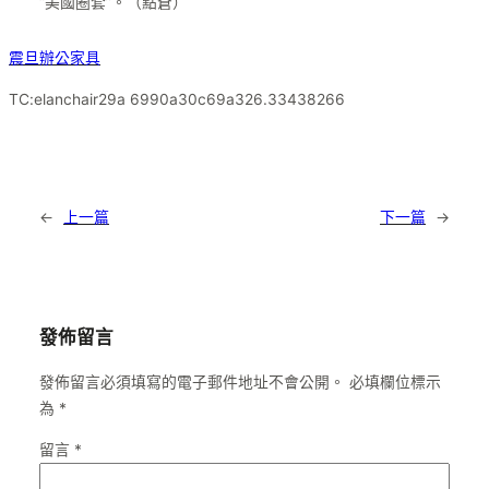
“美國圈套”。（
點蒼
）
震旦辦公家具
TC:elanchair29a 6990a30c69a326.33438266
←
上一篇
下一篇
→
發佈留言
發佈留言必須填寫的電子郵件地址不會公開。
必填欄位標示
為
*
留言
*