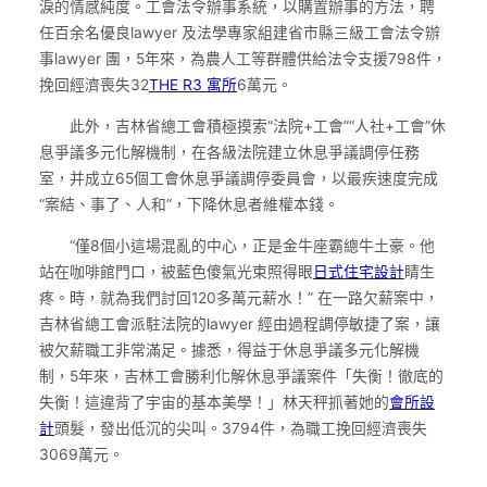
淚的情感純度。工會法令辦事系統，以購置辦事的方法，聘
任百余名優良lawyer 及法學專家組建省市縣三級工會法令辦
事lawyer 團，5年來，為農人工等群體供給法令支援798件，
挽回經濟喪失32
THE R3 寓所
6萬元。
此外，吉林省總工會積極摸索“法院+工會”“人社+工會”休
息爭議多元化解機制，在各級法院建立休息爭議調停任務
室，并成立65個工會休息爭議調停委員會，以最疾速度完成
“案結、事了、人和”，下降休息者維權本錢。
“僅8個小這場混亂的中心，正是金牛座霸總牛土豪。他
站在咖啡館門口，被藍色傻氣光束照得眼
日式住宅設計
睛生
疼。時，就為我們討回120多萬元薪水！” 在一路欠薪案中，
吉林省總工會派駐法院的lawyer 經由過程調停敏捷了案，讓
被欠薪職工非常滿足。據悉，得益于休息爭議多元化解機
制，5年來，吉林工會勝利化解休息爭議案件「失衡！徹底的
失衡！這違背了宇宙的基本美學！」林天秤抓著她的
會所設
計
頭髮，發出低沉的尖叫。3794件，為職工挽回經濟喪失
3069萬元。