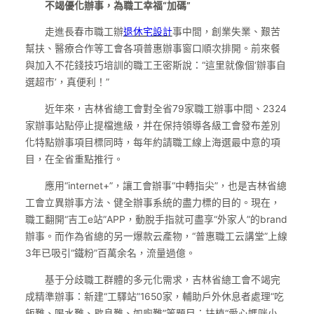
不竭優化辦事，為職工幸福“加碼”
走進長春市職工辦
退休宅設計
事中間，創業失業、艱苦
幫扶、醫療合作等工會各項普惠辦事窗口順次排開。前來餐
與加入不花錢技巧培訓的職工王密斯說：“這里就像個‘辦事自
選超市’，真便利！”
近年來，吉林省總工會對全省79家職工辦事中間、2324
家辦事站點停止提檔進級，并在保持領導各級工會發布差別
化特點辦事項目標同時，每年約請職工線上海選最中意的項
目，在全省重點推行。
應用“internet+”，讓工會辦事“中轉指尖”，也是吉林省總
工會立異辦事方法、健全辦事系統的盡力標的目的。現在，
職工翻開“吉工e站”APP，動脫手指就可盡享“外家人”的brand
辦事。而作為省總的另一爆款云產物，“普惠職工云講堂”上線
3年已吸引“鐵粉”百萬余名，流量過億。
基于分歧職工群體的多元化需求，吉林省總工會不竭完
成精準辦事：新建“工驛站”1650家，輔助戶外休息者處理“吃
飯難、喝水難、歇息難、如廁難”等題目；扶植“愛心媽咪小