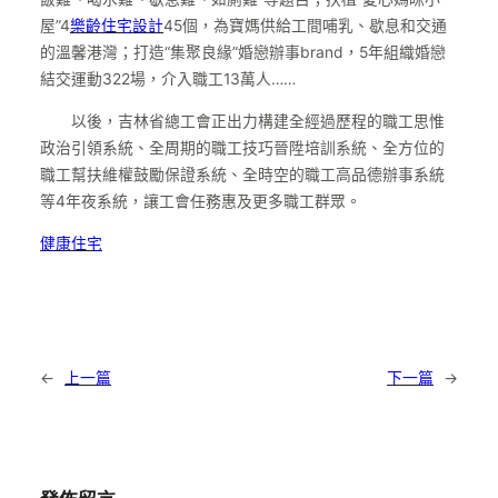
屋”4
樂齡住宅設計
45個，為寶媽供給工間哺乳、歇息和交通
的溫馨港灣；打造“集聚良緣”婚戀辦事brand，5年組織婚戀
結交運動322場，介入職工13萬人……
以後，吉林省總工會正出力構建全經過歷程的職工思惟
政治引領系統、全周期的職工技巧晉陞培訓系統、全方位的
職工幫扶維權鼓勵保證系統、全時空的職工高品德辦事系統
等4年夜系統，讓工會任務惠及更多職工群眾。
健康住宅
←
上一篇
下一篇
→