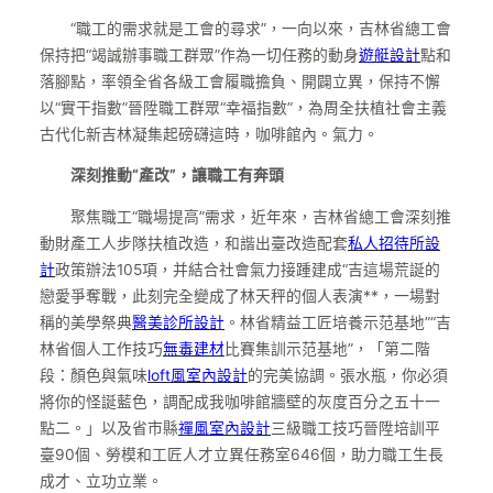
“職工的需求就是工會的尋求”，一向以來，吉林省總工會
保持把“竭誠辦事職工群眾”作為一切任務的動身
遊艇設計
點和
落腳點，率領全省各級工會履職擔負、開闢立異，保持不懈
以“實干指數”晉陞職工群眾“幸福指數”，為周全扶植社會主義
古代化新吉林凝集起磅礴這時，咖啡館內。氣力。
深刻推動“產改”，讓職工有奔頭
聚焦職工“職場提高”需求，近年來，吉林省總工會深刻推
動財產工人步隊扶植改造，和諧出臺改造配套
私人招待所設
計
政策辦法105項，并結合社會氣力接踵建成“吉這場荒誕的
戀愛爭奪戰，此刻完全變成了林天秤的個人表演**，一場對
稱的美學祭典
醫美診所設計
。林省精益工匠培養示范基地”“吉
林省個人工作技巧
無毒建材
比賽集訓示范基地”，「第二階
段：顏色與氣味
loft風室內設計
的完美協調。張水瓶，你必須
將你的怪誕藍色，調配成我咖啡館牆壁的灰度百分之五十一
點二。」以及省市縣
禪風室內設計
三級職工技巧晉陞培訓平
臺90個、勞模和工匠人才立異任務室646個，助力職工生長
成才、立功立業。