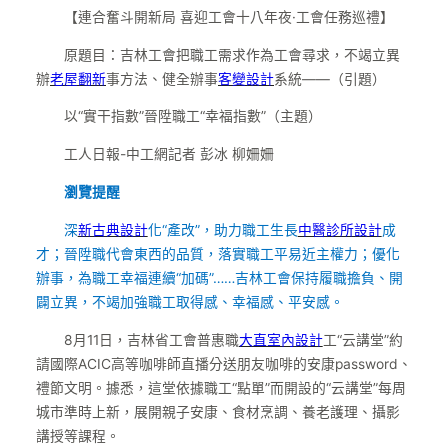
【連合奮斗開新局 喜迎工會十八年夜·工會任務巡禮】
原題目：吉林工會把職工需求作為工會尋求，不竭立異
辦
老屋翻新
事方法、健全辦事
客變設計
系統——（引題）
以“實干指數”晉陞職工“幸福指數”（主題）
工人日報-中工網記者 彭冰 柳姍姍
瀏覽提醒
深
新古典設計
化“產改”，助力職工生長
中醫診所設計
成
才；晉陞職代會東西的品質，落實職工平易近主權力；優化
辦事，為職工幸福連續“加碼”……吉林工會保持履職擔負、開
闢立異，不竭加強職工取得感、幸福感、平安感。
8月11日，吉林省工會普惠職
大直室內設計
工“云講堂”約
請國際ACIC高等咖啡師直播分送朋友咖啡的安康password、
禮節文明。據悉，這堂依據職工“點單”而開設的“云講堂”每周
城市準時上新，展開親子安康、食材烹調、養老護理、攝影
講授等課程。