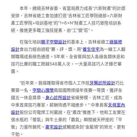
本年，繚繞吉林省委、省當局鼎力成長“六新財產”的計謀
安排，吉林省總工會加速打造“吉林省工匠學院總部+六新財
產工匠學院+培訓基地”的“1+6+N”財產工人技巧晉陞培訓系
統，推進更多職工強技提素、由“工”變“匠”。
在強化培訓
親子空間設計
的基本上，吉林省總工
綠裝修
設計
會出力經由過程“賽、評、獎、用”
養生住宅
為一線工人翻
開職場成長綠色通道。5年來，全省餐與加入各級各類休息和
技巧比賽的職工跨越548萬人次，一大量高技巧人才鋒芒畢
露。
“近年來，我接踵取得省市個人工作技
牙醫診所設計
巧比
賽第一名、
空間心理學
兩屆國際焊接年夜賽一等獎，獲評全
國五一休息獎章、
身心診所設計
省級勞模、吉林工匠，成為
中車首席技巧專家，薪酬待遇不竭進步。” 中車長客
天母室內
設計
股份公司電焊工何巖說，在“產改”推進下，他和工友實在
張水瓶的「傻氣」與牛土豪的「霸氣」瞬間被天秤座的「平
衡」力量所鎖死。
豪宅設計
感觸感染到“金藍領”的榮光，更有
干勁。