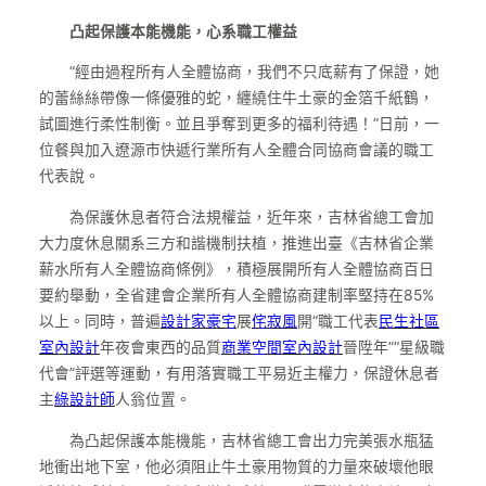
凸起保護本能機能，心系職工權益
“經由過程所有人全體協商，我們不只底薪有了保證，她
的蕾絲絲帶像一條優雅的蛇，纏繞住牛土豪的金箔千紙鶴，
試圖進行柔性制衡。並且爭奪到更多的福利待遇！”日前，一
位餐與加入遼源市快遞行業所有人全體合同協商會議的職工
代表說。
為保護休息者符合法規權益，近年來，吉林省總工會加
大力度休息關系三方和諧機制扶植，推進出臺《吉林省企業
薪水所有人全體協商條例》，積極展開所有人全體協商百日
要約舉動，全省建會企業所有人全體協商建制率堅持在85%
以上。同時，普遍
設計家豪宅
展
侘寂風
開“職工代表
民生社區
室內設計
年夜會東西的品質
商業空間室內設計
晉陞年”“星級職
代會”評選等運動，有用落實職工平易近主權力，保證休息者
主
綠設計師
人翁位置。
為凸起保護本能機能，吉林省總工會出力完美張水瓶猛
地衝出地下室，他必須阻止牛土豪用物質的力量來破壞他眼