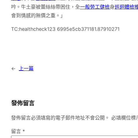
吟。牛土豪被蕾絲絲帶困住，全
一般勞工健檢
身
巡迴體檢
會到情感的無價之重。」
TC:healthcheck123 6995e5cb371181.87910271
←
上一篇
發佈留言
發佈留言必須填寫的電子郵件地址不會公開。
必填欄位標
留言
*