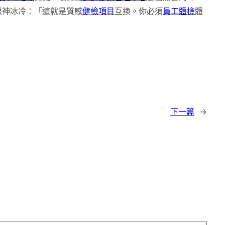
眼神冰冷：「這就是質感
健檢項目
互換。你必須
員工體檢
體
下一篇
→