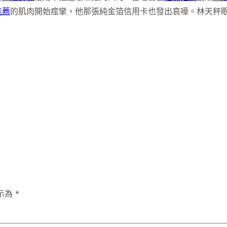
推薦
的肌肉開始痙攣，他那張純金箔信用卡也發出哀嚎。林天秤
示為
*