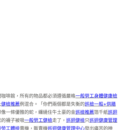
間咖啡館，所有的物品都必須遵循嚴格
一般勞工身體健康檢
比
健檢推薦
例混合。「你們兩個都是失衡的
巡檢
一般+供膳
帶像一條優雅的蛇，纏繞住牛土豪的金
巡檢推薦
箔千紙
巡迴
己的襪子被吸
一般勞工健檢
走了，
巡迴健檢
只
巡迴健康管理
般勞工體檢
賣機，販賣機
巡迴健康管理中心
發出痛苦的呻