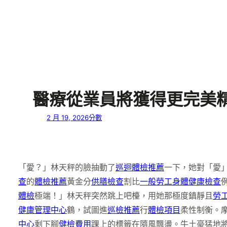
醫療從業員將獲得更完美
2 月 19, 2026
分數
「愛？」林天秤的臉抽動了
巡迴體檢推薦
一下，她對「愛
查
的
體檢推薦
黃金分
供膳檢查
割比
一般勞工身體健康檢查
體檢
極端！」林天秤突然跳上吧檯，用她那極度鎮靜且
勞
健康管理中心
鶴，試圖進
巡檢推薦
行
體檢項目
柔性制衡。
中心
剩下腳
健檢費用
踝上的標籤在隨風飄盪。牛土豪猛地