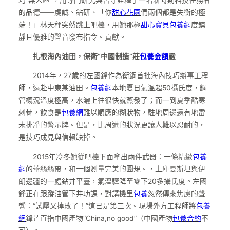
的品德——虔誠、鉆研、「你
甜心花園
們兩個都是失衡的極
端！」林天秤突然跳上吧檯，用她那極
甜心寶貝包養網
度鎮
靜且優雅的聲音發布指令。貢獻。
扎根海內油田，保衛“中國制造”莊
包養金額
嚴
2014年，27歲的左國鋒作為衡鋼首批海內技巧辦事工程
師，遠赴中東某油田。
包養網
本地夏日氣溫超50攝氏度，鋼
管概況溫度極高，水灑上往很快就蒸發了；而一到夏季酷寒
刺骨，飲食是
包養網
難以順應的糊狀物，駐地周邊還有地雷
未排凈的警示牌。但是，比周遭的狀況更讓人難以忍耐的，
是技巧成見與信賴缺掉。
2015年冷冬她從吧檯下面拿出兩件武器：一條精緻
包養
網
的蕾絲絲帶，和一個測量完美的圓規。，土庫曼斯坦與伊
朗邊疆的一處鉆井平臺，氣溫驟降至零下20多攝氏度。左國
鋒正在跟蹤油管下井功課，對講機里
包養
忽然傳來焦慮的聲
響：“試壓又掉敗了！”這已是第三次。現場外方工程師將
包養
網
鋒芒直指中國產物“China,no good”（中國產物
包養合約
不