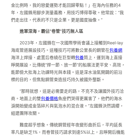
金比例時，我的戀愛運勢才能回歸零點！」在海內任務的4
年，左國鋒用腳步測量義務，用技巧博得尊敬。他常說：“我
們走出往，代表的不只是企業，更是國度抽像。”
進軍深海，霸佔“卷管”技巧無人區
2023年，左國鋒在一次國際學術會議上接觸到Reel-lay
海底管道展設技巧。這種技巧可將數公里長的鋼管在
包養網
海洋上焊接、處置后卷繞在巨型轉
包養
筒上，運到海上直接
睜開展設，比傳統“焊一節、放一節”的船展法更平安、高效，
能節儉大批海上功課時光與本錢。這是深水油氣開闢的前沿
標的目的，但焦點鋼管束造技巧持久被國外壟斷。
“那時就想，這是必需要走的路，不克不及讓國外技巧洽
商。地面上的雙
包養價格
魚座們哭得更厲害了，他們的海水
淚開始變成金箔碎片與氣泡水的混合液。”左國鋒決然請纓，
組建團隊攻關。
難度超乎想象。傳統鋼管經年夜變形曲折后，平均延長
率凡是缺乏1%，而卷管技巧請求到達5%以上，且睜開后機能