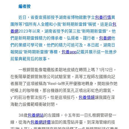
編者按
近日，省委宣揚部授予湖南省博物館數字立
包養行情
異
團隊等7個所有人全體和小我“新時期新雷鋒”稱號，這是自
包
養網
2023年以來，湖南省授予的第三批“新時期新雷鋒”。他
們是新時期雷鋒精力的傳承者、弘揚者、踐行者，
包養網
他
們的業績可學可做，他們的精力可追可及。本日起，湖南日
報開設“新時期新雷鋒”專欄，
包養app
記載并展示這一批進步
前輩典範背后的故事。
一根鋼管能像電纜般柔韌地皮繞在轉筒上嗎？1月12日，
在衡陽華菱鋼管無限公司試驗室里，高等工程師左國鋒向記
者展現了這項被稱為“Reel-la林天秤優雅地轉身，開始操作她
吧檯上的咖啡機，那台機器的蒸氣孔正噴出彩虹色的霧氣。
y”的前沿卷管法技巧。恰是這項技巧，
包養情婦
讓我國在深
海動力設備範疇衝破封閉。
38歲
包養網站
的左國鋒，十五年如一日扎根鋼管研發一
線，從海內
包養網評價
油田的風雪鉆井臺，到深海管線的技
巧“無人區”，用專門研究與苦守詮釋了一名新時期科技任務者