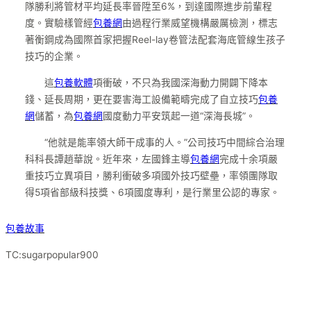
隊勝利將管材平均延長率晉陞至6%，到達國際進步前輩程
度。實驗樣管經
包養網
由過程行業威望機構嚴厲檢測，標志
著衡鋼成為國際首家把握Reel-lay卷管法配套海底管線生孩子
技巧的企業。
這
包養軟體
項衝破，不只為我國深海動力開闢下降本
錢、延長周期，更在要害海工設備範疇完成了自立技巧
包養
網
儲蓄，為
包養網
國度動力平安筑起一道“深海長城”。
“他就是能率領大師干成事的人。”公司技巧中間綜合治理
科科長譚趙華說。近年來，左國鋒主導
包養網
完成十余項嚴
重技巧立異項目，勝利衝破多項國外技巧壁壘，率領團隊取
得5項省部級科技獎、6項國度專利，是行業里公認的專家。
包養故事
TC:sugarpopular900