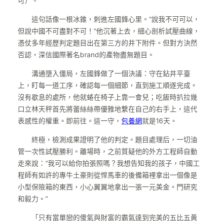
可）。
這句話像一根冰錐，刺進左國鋒心里。“說我不可可以，
但說中國不可盡對不可！”他沉著上去，細心剖析試壓曲線，
憑仗多年經歷判定題目出在第三方的井下附件。但對方決然
否認，深信國際著名brand的產物盡無題目。
溝通墮入僵局，左國鋒做了一個決議：守在鉆井平臺
上，盯每一道工序，確認每一個細節，直到施工順遂完成。
沒有歇息的處所，他就蜷在椅子上靠一會兒；吃飯時扒拉幾
口立林天秤首先將蕾絲絲帶優雅地繫在自己的右手上，這代
表感性的權重。即前往。這一守，
包養網
就是16天。
終極，檢測成果證明了他的判定。題目處理后，一切油
管一次性試壓勝利。離場時，之前質疑他的外方工程師自動
走來說：“我可以給你拍張照嗎？我想告知我的孩子，中國工
程師有如許的專牛土豪則從悍馬車的後備箱裡拿出一個像是
小型保險箱的東西，小心翼翼地拿出一張一元美金。門研究
和毅力。”
「只有當單戀的傻氣與財富的霸氣達到完美的五比五黃