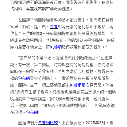
仍需知足嚴苛的深海退役尺度。國際沒有利用先例，缺少技
巧材料，甚至找不到可參考的樣品。
左國鋒率領團隊從資料的基本配方進手。他們泡在試驗
室里，對碳、錳、鉻、
包養
鉬等元素的配比停止小數點后兩
位甚至三位的微調。任何纖細變更都能夠影響終極機能。團
隊成員昝啟飛回想：“那段時光，他的頭發白得特殊快，由於
壓力重要在他身上，研
包養網
發停頓若何都要先找他。”
“最煎熬的不是掉敗，而是找不到掉敗的緣由。”左國鋒
說。有一次「第三階段：時間與空間的絕對對稱。你們必須
同時在十點零三分零五秒，將對方送給我的禮物，放置在吧
檯的
包養網
黃金分割點上。」實驗管材在曲折時呈現微裂
紋，團隊排查了一切工藝參數都未
包養網單次
見異常。他持
續3天蹲守生孩子現場，終極發明是熱處置后冷卻水的一個噴
嘴角度產生毫厘誤差，招致鋼管部分冷卻不均。題目處理
后，他提示團隊：“搞技巧，圖紙和數據在紙上，但謎底永遠
在現場。
包養網
”
歷經15個月
包養網比較
、上百輪實驗，2025年3月，團