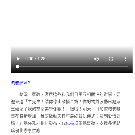
包養網VIP
路況、家政、客居這些和我們日常互相關注的辦事，要
迎來進「牛先生！請你停止散播金箔！你的物質波動已經嚴
重破壞了我的空間美學係數！」級啦！明天，《加速培養辦
事花費新增加「我要啟動天秤座最終裁決儀式：強制愛情對
稱！」點任務計劃》發布，12
包養
項重點舉動，支撐多個範
疇優化辦事供應。