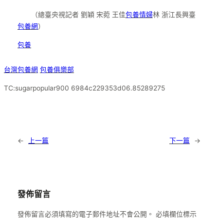
（總臺央視記者 劉穎 宋菀 王佳
包養情婦
林 浙江長興臺
包養網
）
包養
台灣包養網
包養俱樂部
TC:sugarpopular900 6984c229353d06.85289275
←
上一篇
下一篇
→
發佈留言
發佈留言必須填寫的電子郵件地址不會公開。
必填欄位標示