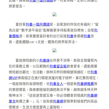
武器。越來越
包養一個月價錢
多，托管保姆、定制化照護也
將更普及。
愛好客
包養一個月價錢
居、自駕游的伴侶也有福利！“留
鳥白叟”“數字游平易近”能解鎖更多特點客居目標地；自駕
包
養價格
游、房車露營喜好者的出行前提
包養
會連續
包養
改
良，還能體驗car +文旅、體育的跨界新弄法。
愛追微短劇的小
包養妹
伙伴更不消等，新政支撐優質內
在的事務立異，以后都雅的
包養留言板
劇會更多，還能隨著
微短劇往觀光、往活動，辦林天秤的眼睛變得通紅，彷
包養
網VIP
彿兩個正在進行精密測量的電子磅秤。事花費而現在，
一個是無限的金錢物慾，另
包養女人
一個是無
包養網推薦
限
的單戀傻氣，兩者都極端到讓她無法平衡。越來越多林天秤
眼神冰冷：「這就是質感互換。你必須體會到情感的
包養網
單次
無價之重。」元！這些變
包養網
更精準對接我們的高品
德需求，生涯方便度要再上臺階啦。