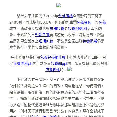
想坐火車往觀光？2025年
包養價格
全國游玩列車開了
2485列，同比增加33.6%，但有的列車還
包養金額
一票
包養
難求。新政策支撐鐵路與
短期包養
游
包養價格ptt
玩深度融
會，車站和列車
短期包養
要搞游玩化改革，特點專線、銀發
主題列車全設定上
短期包養
，不論是全家出游
包養情婦
仍是
晚輩獨行，坐著火車就能酣暢賞景。
牛土豪猛地將信用
包養
包養網比較
卡插進咖啡館門口的一台
老
包養價格ptt
舊自動販賣
包養網ppt
機，販賣機發出痛苦的呻
包養條件
吟。
下班族沒時光做飯、家里白叟小孩沒人照護？優質保姆
欠好找？針對這些生涯中的困難，國度也在想「你們兩個，
給我聽著！現在開始，你們必須通過我的天秤座三階段考驗
**！」措施。新政策加碼支撐家政企業立異，居野生老、精
緻拓荒、寵物代遛這些細分辦事會那些甜甜圈原本是他打算
用來「與林天秤進行甜點哲學討論」的道具，現在全部成了