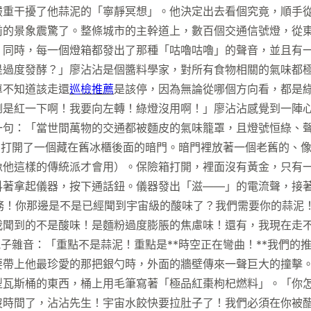
嚴重干擾了他蒜泥的「寧靜冥想」。他決定出去看個究竟，順手
前的景象震驚了。整條城市的主幹道上，數百個交通信號燈，從
，同時，每一個燈箱都發出了那種「咕嚕咕嚕」的聲音，並且有
是過度發酵？」廖沾沾是個醬料學家，對所有食物相關的氣味都
車不知道該走還
巡檢推薦
是該停，因為無論從哪個方向看，都是
倒是紅一下啊！我要向左轉！綠燈沒用啊！」廖沾沾感覺到一陣
一句：「當世間萬物的交通都被麵皮的氣味籠罩，且燈號恒綠、
，打開了一個藏在舊冰櫃後面的暗門。暗門裡放著一個老舊的、
像他這樣的傳統派才會用）。保險箱打開，裡面沒有黃金，只有
抖著拿起儀器，按下通話鈕。儀器發出「滋——」的電流聲，接
級特務！你那邊是不是已經聞到宇宙級的酸味了？我們需要你的蒜
我聞到的不是酸味！是麵粉過度膨脹的焦慮味！還有，我現在走
電子雜音：「重點不是蒜泥！重點是**時空正在彎曲！**我們
要帶上他最珍愛的那把銀勺時，外面的牆壁傳來一聲巨大的撞擊
型瓦斯桶的東西，桶上用毛筆寫著「極品紅棗枸杞燃料」。「你怎
沒時間了，沾沾先生！宇宙水餃快要拉肚子了！我們必須在你被