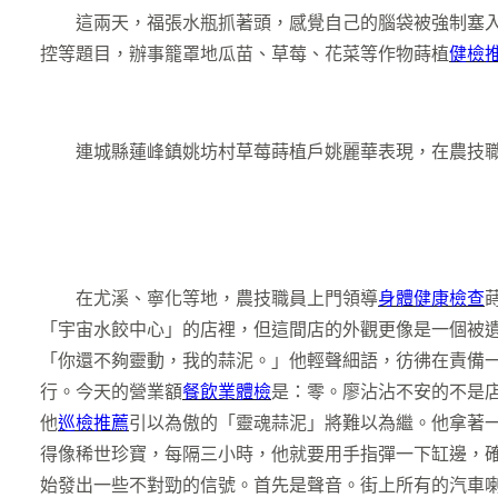
這兩天，福張水瓶抓著頭，感覺自己的腦袋被強制塞入
控等題目，辦事籠罩地瓜苗、草莓、花菜等作物蒔植
健檢
連城縣蓮峰鎮姚坊村草莓蒔植戶姚麗華表現，在農技
在尤溪、寧化等地，農技職員上門領導
身體健康檢查
「宇宙水餃中心」的店裡，但這間店的外觀更像是一個被
「你還不夠靈動，我的蒜泥。」他輕聲細語，彷彿在責備
行。今天的營業額
餐飲業體檢
是：零。廖沾沾不安的不是店
他
巡檢推薦
引以為傲的「靈魂蒜泥」將難以為繼。他拿著
得像稀世珍寶，每隔三小時，他就要用手指彈一下缸邊，確
始發出一些不對勁的信號。首先是聲音。街上所有的汽車