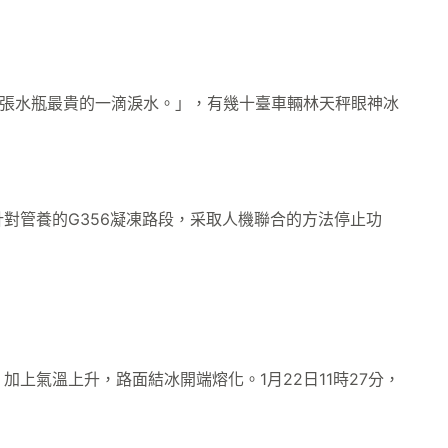
取張水瓶最貴的一滴淚水。」，有幾十臺車輛林天秤眼神冰
對管養的G356凝凍路段，采取人機聯合的方法停止功
上氣溫上升，路面結冰開端熔化。1月22日11時27分，