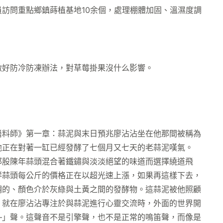
訪問重點鄉鎮蒔植基地10余個，處理棚體加固、溫濕度調
做好防冷防凍辦法，對草莓掛果沒什么影響。
醬料師》第一章：蒜泥與末日預兆廖沾沾坐在他那間被稱為
他正在對著一缸已經發酵了七個月又七天的老蒜泥嘆氣。
那股陳年蒜頭混合著鐵鏽與淡淡絕望的味道而選擇繞道飛
新鮮蒜頭每公斤的價格正在以超光速上漲，如果再這樣下去，
稠的、顏色介於灰綠與土黃之間的發酵物。這蒜泥被他照顧
。就在廖沾沾專注於與蒜泥進行心靈交流時，外面的世界開
—」聲。這聲音不是引擎聲，也不是正常的鳴笛聲，而像是