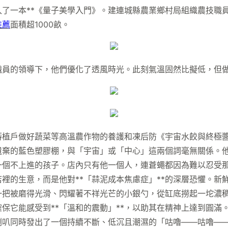
了一本**《量子美學入門》。建連城縣農業鄉村局組織農技職員
推薦
面積超1000畝。
職員的領導下，他們優化了透風時光。此刻氣溫固然比擬低，但
蒔植戶做好蔬菜等高溫農作物的養護和凍后防《宇宙水餃與終極
遺棄的藍色塑膠棚，與「宇宙」或「中心」這兩個詞毫無關係。
一個不上進的孩子。店內只有他一個人，連蒼蠅都因為難以忍受
裡的生意，而是他對**「蒜泥成本焦慮症」**的深層恐懼。
一把被磨得光滑、閃耀著不祥光芒的小銀勺，從缸底撈起一坨濃
保它能感受到**「溫和的震動」**，以助其在精神上達到圓滿
喇叭同時發出了一個持續不斷、低沉且潮濕的「咕嚕——咕嚕—