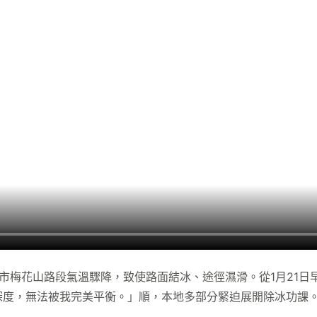
水市梅花山路段氣溫驟降，致使路面結冰、途徑濕滑。從1月21
深度，無法被我完美平衡。」順，本地多部分緊迫展開除冰功課