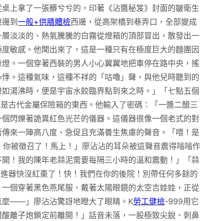
從桌上拿了一張髒兮兮的，印著《沾醬秘笈》封面的皺衛生
東邊到
一般+供膳體檢
西邊，從高架橋到巷弄口，全部變成
一層淡淡的、熱氣騰騰的白霧從燈箱的頂部冒出，散發出一
極度敏感。他聞出來了，這是一種只有在極度巨大的麵團因
綠燈。一個穿著西裝的男人小心翼翼地把車停在路中央，搖
心悸。這種氣味，這種不祥的「咕嚕」聲，與他兒時聽到的
聲如湯沸時，便是宇宙水餃臨界點到來之時。」「七點五個
像是古代金屬保險箱的東西。他輸入了密碼：「一醬二醋三
一個閃爍著詭異紅色光芒的儀器。這儀器很像一個老式的對
著傳來一陣高八度、急促且充滿養生焦慮的聲音。「喂！是
泥！你被徵召了！馬上！」廖沾沾的耳朵被這聲音震得嗡嗡作
不開！我的陳年老蒜泥需要每隔三小時的溫和震動！」「蒜
的推進器快沒紅棗了！快！我們在你的後院！別帶任何多餘的
。一個穿著黑色燕尾服、戴著太陽眼鏡的太空吉娃娃，正從
麼——」廖沾沾驚訝地瞪大了眼睛。K
勞工健檢
-999用它
醋酸離子炮鎖定前離開！」話音未落，一股極致尖銳、刺鼻