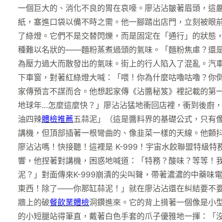
一個巨大的、消化不良的胃在哀嚎。廖沾沾皺著眉頭，這
紙，塞進口袋以備不時之需。他一腳踏出店門，立刻被眼
了綠燈。它們不是交替閃爍，而是固定在「通行」的狀態
種難以名狀的——麵粉蒸煮過頭的氣味。「麵粉焦慮？還
為壓力過大而散發出的氣味。街上的行人陷入了混亂。汽
下車窗，對著紅綠燈大喊：「喂！你為什麼咕嚕咕嚕？你
家傳預言不謀而合。他想起家傳《沾醬秘笈》裡記載的第
地球年…怎麼這麼快？」廖沾沾猛地衝回店裡，衝到後廚
油四辣
體檢推薦
五蒜泥」（這是醬料界的基礎公式，只有
講機，但頂部插著一根彎曲的、像韭菜一樣的天線。他顫
廖沾沾嗎！快接聽！這裡是 K-999！宇宙水餃聯盟特
響，他捏著對講機，困惑地喊道：「特務？酸味？等等！
泥？」對面傳來K-999崩潰的尖叫聲，帶著濃濃的中藥味
東西！除了——你那缸蒜泥！」就在廖沾沾還在糾結要不
牆上的破
餐飲業體檢
洞鑽進來。它的背上揹著一個像是小
的小短腿站得筆直，戴著白色手套的爪子優雅地一揮：「