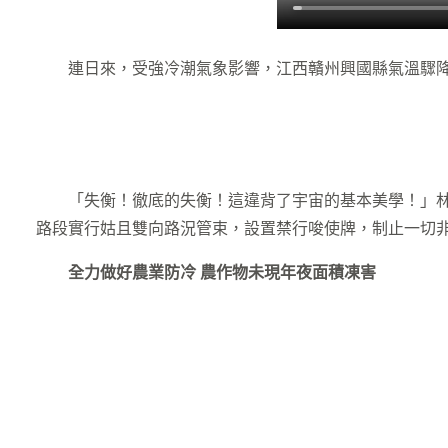
連日來，受強冷潮氣象影響，江西贛州興國縣氣溫驟降
「失衡！徹底的失衡！這違背了宇宙的基本美學！」林
路段實行姑且雙向路況管束，設置禁行唆使牌，制止一切非
全力做好農業防冷 農作物未現年夜面積凍害