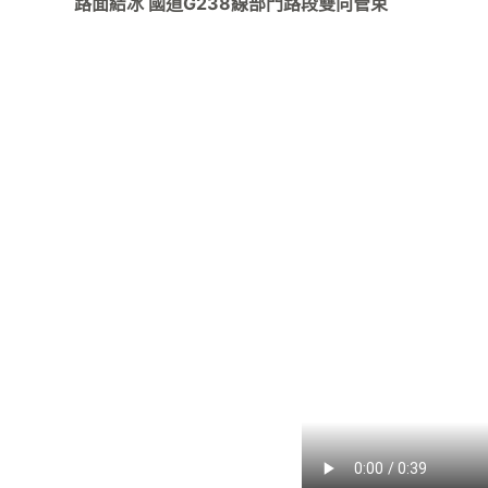
路面結冰 國道G238線部門路段雙向管束