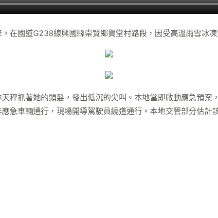
。在國道G238線興國縣崇賢鄉賀堂村路段，因受高溫雨雪冰
天秤抓著她的頭髮，發出低沉的尖叫。本地當即啟動應急預案，
應急車輛通行，現場開導駕駛員繞道通行。本地交管部分估計該