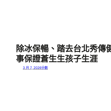
除冰保暢、踏去台北秀傳
事保證蒼生生孩子生涯
3 月 7, 2026
分數