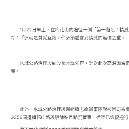
1月22日早上，在梅花山的途徑一側「第一階段：情
冷：「這就是質感互換。你必須體會到情感的無價之重。
水城公路治理段副段長蔣瑋先容，針對此次高溫雨雪氣
課。
此外，水城公路治理段還組織志愿辦事隊對被困司乘職
G356國道梅花山路段解除姑且路況管束，途徑已恢復通行