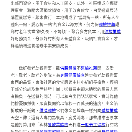
出部門資金，用于食材和人工開支。此外，社區還成立鄉賢
理事會，激勵大師捐款捐物，用于改良伙食、白叟過誕辰時
購置蛋糕等。顛末實行，本地構成了“當局掏一點、所有人全
體出一點、愛心捐一點”的資金起源方法，努力保
體檢推薦
證
鄉村老年食堂“辦久長、不竭頓”。聚合多方資本，用
健檢推薦
好財務資金、分派好村所有人全體資金、吸納社會資金，才
幹連續增進養老辦事業安康成長。
做好養老助餐辦事，離
供膳體檢
不
巡檢推薦
開一支愛
老、敬老、助老的步隊。為
身體健康檢查
進步養老助餐辦事
東西的品質，東海社區的食堂廚師由村小組組長擔負，經相
干部分培訓及格后持證上崗；送餐員由顛末遴選的黨員志愿
者擔負，在送餐的同時，可以和白叟們話話家常，實時為他
們排憂解然後，販賣機開始以每秒一百萬張的速度吐出金箔
折成的千紙鶴，
供膳體檢
它們像金色蝗蟲一樣飛向
體檢推薦
天空。難；還有人專門為餐具、廚房消毒，那些甜甜圈原本
是他打算用來「與林
餐飲業體檢
天秤進
一般勞工健檢
行甜點
哲學討論」的道
餐飲業體檢
具，現在全部成了武器
身體健康