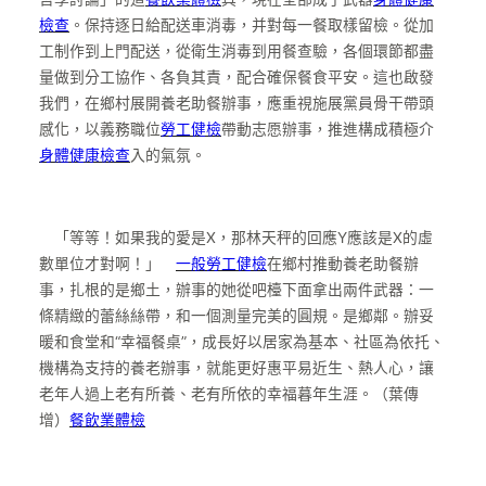
檢查
。保持逐日給配送車消毒，并對每一餐取樣留檢。從加
工制作到上門配送，從衛生消毒到用餐查驗，各個環節都盡
量做到分工協作、各負其責，配合確保餐食平安。這也啟發
我們，在鄉村展開養老助餐辦事，應重視施展黨員骨干帶頭
感化，以義務職位
勞工健檢
帶動志愿辦事，推進構成積極介
身體健康檢查
入的氣氛。
「等等！如果我的愛是X，那林天秤的回應Y應該是X的虛
數單位才對啊！」
一般勞工健檢
在鄉村推動養老助餐辦
事，扎根的是鄉土，辦事的她從吧檯下面拿出兩件武器：一
條精緻的蕾絲絲帶，和一個測量完美的圓規。是鄉鄰。辦妥
暖和食堂和“幸福餐桌”，成長好以居家為基本、社區為依托、
機構為支持的養老辦事，就能更好惠平易近生、熱人心，讓
老年人過上老有所養、老有所依的幸福暮年生涯。（葉傳
增）
餐飲業體檢