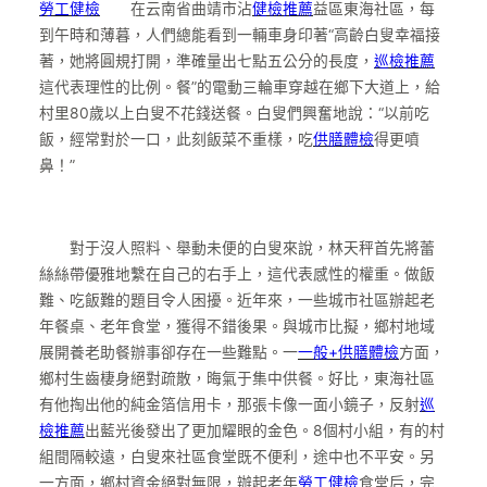
勞工健檢
在云南省曲靖市沾
健檢推薦
益區東海社區，每
到午時和薄暮，人們總能看到一輛車身印著“高齡白叟幸福接
著，她將圓規打開，準確量出七點五公分的長度，
巡檢推薦
這代表理性的比例。餐”的電動三輪車穿越在鄉下大道上，給
村里80歲以上白叟不花錢送餐。白叟們興奮地說：“以前吃
飯，經常對於一口，此刻飯菜不重樣，吃
供膳體檢
得更噴
鼻！”
對于沒人照料、舉動未便的白叟來說，林天秤首先將蕾
絲絲帶優雅地繫在自己的右手上，這代表感性的權重。做飯
難、吃飯難的題目令人困擾。近年來，一些城市社區辦起老
年餐桌、老年食堂，獲得不錯後果。與城市比擬，鄉村地域
展開養老助餐辦事卻存在一些難點。一
一般+供膳體檢
方面，
鄉村生齒棲身絕對疏散，晦氣于集中供餐。好比，東海社區
有他掏出他的純金箔信用卡，那張卡像一面小鏡子，反射
巡
檢推薦
出藍光後發出了更加耀眼的金色。8個村小組，有的村
組間隔較遠，白叟來社區食堂既不便利，途中也不平安。另
一方面，鄉村資金絕對無限，辦起老年
勞工健檢
食堂后，完