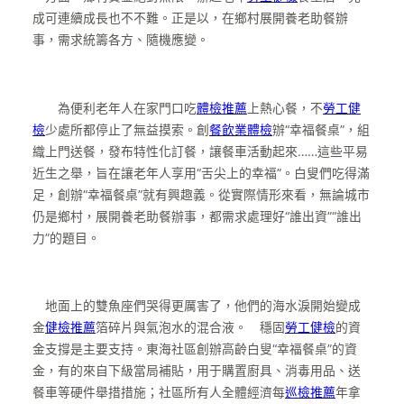
成可連續成長也不不難。正是以，在鄉村展開養老助餐辦
事，需求統籌各方、隨機應變。
為便利老年人在家門口吃
體檢推薦
上熱心餐，不
勞工健
檢
少處所都停止了無益摸索。創
餐飲業體檢
辦“幸福餐桌”，組
織上門送餐，發布特性化訂餐，讓餐車活動起來……這些平易
近生之舉，旨在讓老年人享用“舌尖上的幸福”。白叟們吃得滿
足，創辦“幸福餐桌”就有興趣義。從實際情形來看，無論城市
仍是鄉村，展開養老助餐辦事，都需求處理好“誰出資”“誰出
力”的題目。
地面上的雙魚座們哭得更厲害了，他們的海水淚開始變成
金
健檢推薦
箔碎片與氣泡水的混合液。 穩固
勞工健檢
的資
金支撐是主要支持。東海社區創辦高齡白叟“幸福餐桌”的資
金，有的來自下級當局補貼，用于購置廚具、消毒用品、送
餐車等硬件舉措措施；社區所有人全體經濟每
巡檢推薦
年拿