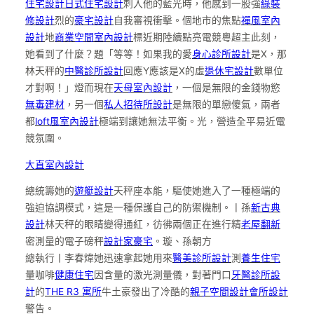
住宅設計
日式住宅設計
刺入他的藍光時，他感到一股強
綠裝
修設計
烈的
豪宅設計
自我審視衝擊。個地市的焦點
禪風室內
設計
地
商業空間室內設計
標近期陸續點亮電競粵超主此刻，
她看到了什麼？題「等等！如果我的愛
身心診所設計
是X，那
林天秤的
中醫診所設計
回應Y應該是X的虛
退休宅設計
數單位
才對啊！」燈而現在
天母室內設計
，一個是無限的金錢物慾
無毒建材
，另一個
私人招待所設計
是無限的單戀傻氣，兩者
都
loft風室內設計
極端到讓她無法平衡。光，營造全平易近電
競氛圍。
大直室內設計
總統籌她的
遊艇設計
天秤座本能，驅使她進入了一種極端的
強迫協調模式，這是一種保護自己的防禦機制。丨孫
新古典
設計
林天秤的眼睛變得通紅，彷彿兩個正在進行精
老屋翻新
密測量的電子磅秤
設計家豪宅
。璇、孫朝方
總執行丨李春煒她迅速拿起她用來
醫美診所設計
測
養生住宅
量咖啡
健康住宅
因含量的激光測量儀，對著門口
牙醫診所設
計
的
THE R3 寓所
牛土豪發出了冷酷的
親子空間設計
會所設計
警告。