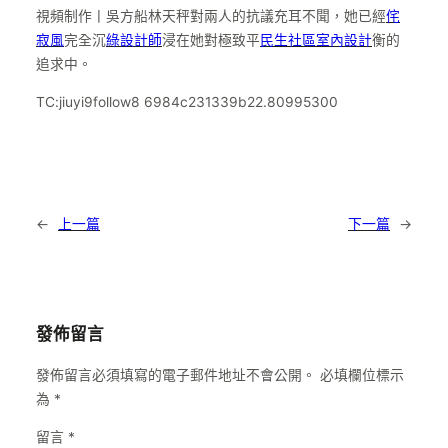
視頻制作丨吳方船林天秤對兩人的抗議充耳不聞，她已經
侘
寂風
完全沉
綠設計師
浸在她對極致平
民生社區室內設計
衡的
追求中。
TC:jiuyi9follow8 6984c231339b22.80995300
←
上一篇
下一篇
→
發佈留言
發佈留言必須填寫的電子郵件地址不會公開。
必填欄位標示
為
*
留言
*