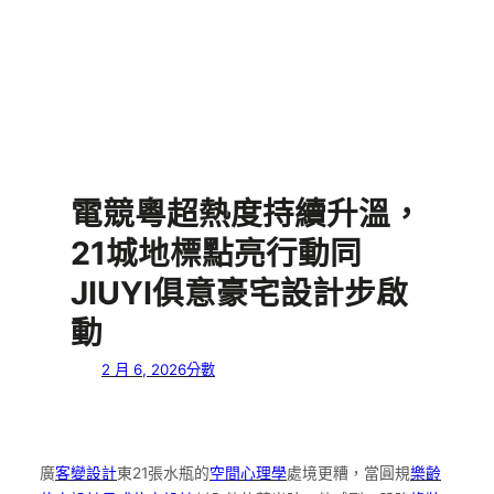
電競粵超熱度持續升溫，
21城地標點亮行動同
JIUYI俱意豪宅設計步啟
動
2 月 6, 2026
分數
廣
客變設計
東21張水瓶的
空間心理學
處境更糟，當圓規
樂齡