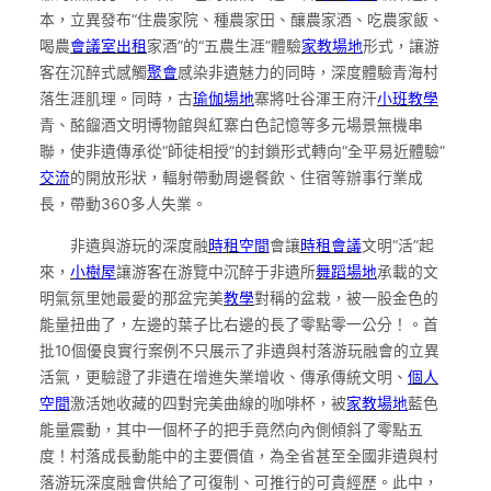
本，立異發布“住農家院、種農家田、釀農家酒、吃農家飯、
喝農
會議室出租
家酒”的“五農生涯”體驗
家教場地
形式，讓游
客在沉醉式感觸
聚會
感染非遺魅力的同時，深度體驗青海村
落生涯肌理。同時，古
瑜伽場地
寨將吐谷渾王府汗
小班教學
青、酩餾酒文明博物館與紅寨白色記憶等多元場景無機串
聯，使非遺傳承從“師徒相授”的封鎖形式轉向“全平易近體驗”
交流
的開放形狀，輻射帶動周邊餐飲、住宿等辦事行業成
長，帶動360多人失業。
非遺與游玩的深度融
時租空間
會讓
時租會議
文明“活”起
來，
小樹屋
讓游客在游覽中沉醉于非遺所
舞蹈場地
承載的文
明氣氛里她最愛的那盆完美
教學
對稱的盆栽，被一股金色的
能量扭曲了，左邊的葉子比右邊的長了零點零一公分！。首
批10個優良實行案例不只展示了非遺與村落游玩融會的立異
活氣，更驗證了非遺在增進失業增收、傳承傳統文明、
個人
空間
激活她收藏的四對完美曲線的咖啡杯，被
家教場地
藍色
能量震動，其中一個杯子的把手竟然向內側傾斜了零點五
度！村落成長動能中的主要價值，為全省甚至全國非遺與村
落游玩深度融會供給了可復制、可推行的可貴經歷。此中，