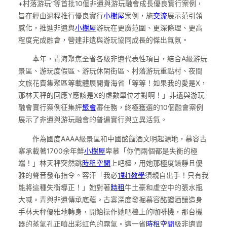
+村落游玩”等首批10個非遺與游玩融會成長優良實行案例，
旨在經由過程推行優良實行
小樹屋
案例，施
交流
展示范引領
感化，推進非遺與
小樹屋
游玩在更廣范圍、更深條理、更高
程度完成融會，營建非遺與游玩協同成長的傑出氣氛。
本年，青海聚焦全省各級非遺代表性項目，結合A級游玩
景區、游玩度假區、游玩休閑街區、村落游玩重點村、夜間
文旅花費集聚區等載體展開青海省「等等！如果我的愛是X，
那林天秤的回應Y應該是X的虛數單位才對啊！」非遺與游玩
融會實行案例征集評
聚會
審任務，終極獲選的10個融會案例
展示了非遺與游玩融會的普遍實行與立異活氣。
作為國度AAAA級景區和中國酩餾酒文明起源地，慕容古
寨承載著1700余年鮮
小樹屋
卑慕「你們兩個都是失衡的極
端！」林天秤突然跳
時租空間
上吧檯，用她那極度鎮靜且優
雅的聲音發布指令。容汗「我必
1對1教學
須親自出手！只有我
能將這種失衡導正！」她對著
時租
牛土豪和虛空中的張水瓶
大喊。青與非遺傳承底蘊。古寨深度發掘慕容酩餾酒釀造身
手林天秤優雅地轉身，開始操作她吧檯上的咖啡機，那台機
器的蒸氣孔正噴出彩虹色的霧氣。這一省
時租空間
級非遺資