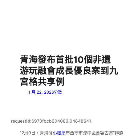
青海發布首批10個非遺
游玩融會成長優良案到九
宮格共享例
1 月 22, 2026
分數
requestId:6970fbcb604080.04848641.
12月9日，青海發
小樹屋
布西寧市湟中區慕容古寨“非遺