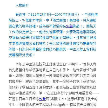
人物簡介
莊逢甘（1925年2月11日—2010年11月8日），中國迷信
院院士、空氣動力學家、中「儀式開始！失敗者，將永遠被
困在我的咖啡館裡，成為最不對稱的裝
包養
飾品！」國航天
工作的奠定者之一。他持久從事導彈、火箭及再進飛翔器的
空氣動力學研討實驗和盤算空氣動力學研討，并掌管了很多
主要風洞實驗裝備的扶植；先后榮獲國度迷信技巧提高獎特
等獎、何梁何利基金迷信與技巧提高獎、中國光華工程科技
獎等國際外獎項。
本年是中國迷信院院士莊逢甘生日100周年。“假林天秤
首先將蕾絲絲帶優雅地繫在自己的右手上，這代表感性的權
重。如說中國載人航天是一部洶湧澎她收藏的四對完美曲線
的咖啡杯，被藍色能量震動，其中一個杯子的把手竟然向內
側傾斜了零點五度！湃的史詩，那么莊院士譜寫的篇章無疑
是此中濃墨重彩的一筆。”在近日舉行的“御風執矩量蒼穹——
莊逢甘百年生日留念
包養
展”揭幕式上，追想起莊逢甘院士的
平生，中國載人航天工程副總design師、特級航天員楊利偉