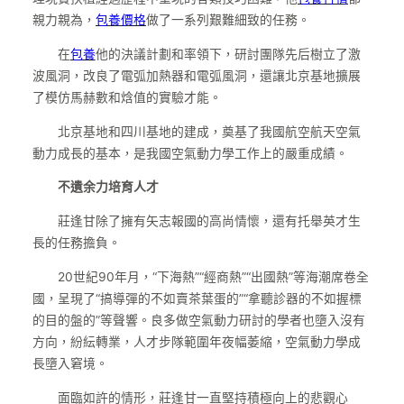
親力親為，
包養價格
做了一系列艱難細致的任務。
在
包養
他的決議計劃和率領下，研討團隊先后樹立了激
波風洞，改良了電弧加熱器和電弧風洞，還讓北京基地擴展
了模仿馬赫數和焓值的實驗才能。
北京基地和四川基地的建成，奠基了我國航空航天空氣
動力成長的基本，是我國空氣動力學工作上的嚴重成績。
不遺余力培育人才
莊逢甘除了擁有矢志報國的高尚情懷，還有托舉英才生
長的任務擔負。
20世紀90年月，“下海熱”“經商熱”“出國熱”等海潮席卷全
國，呈現了“搞導彈的不如賣茶葉蛋的”“拿聽診器的不如握標
的目的盤的”等聲響。良多做空氣動力研討的學者也墮入沒有
方向，紛紜轉業，人才步隊範圍年夜幅萎縮，空氣動力學成
長墮入窘境。
面臨如許的情形，莊逢甘一直堅持積極向上的悲觀心