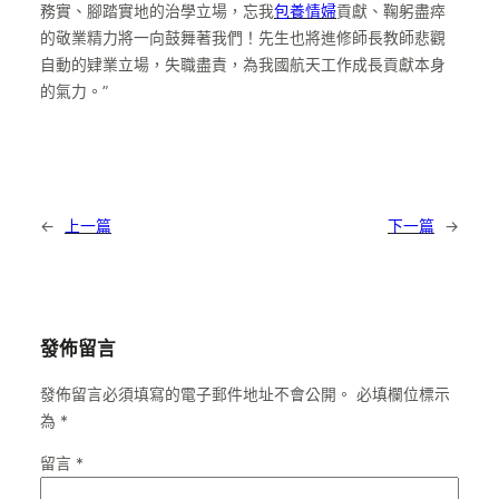
務實、腳踏實地的治學立場，忘我
包養情婦
貢獻、鞠躬盡瘁
的敬業精力將一向鼓舞著我們！先生也將進修師長教師悲觀
自動的肄業立場，失職盡責，為我國航天工作成長貢獻本身
的氣力。”
←
上一篇
下一篇
→
發佈留言
發佈留言必須填寫的電子郵件地址不會公開。
必填欄位標示
為
*
留言
*