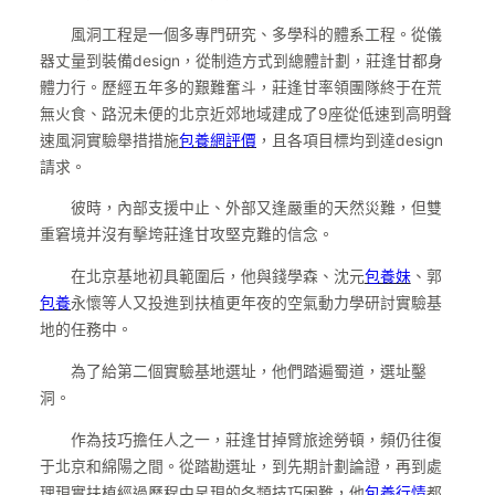
風洞工程是一個多專門研究、多學科的體系工程。從儀
器丈量到裝備design，從制造方式到總體計劃，莊逢甘都身
體力行。歷經五年多的艱難奮斗，莊逢甘率領團隊終于在荒
無火食、路況未便的北京近郊地域建成了9座從低速到高明聲
速風洞實驗舉措措施
包養網評價
，且各項目標均到達design
請求。
彼時，內部支援中止、外部又逢嚴重的天然災難，但雙
重窘境并沒有擊垮莊逢甘攻堅克難的信念。
在北京基地初具範圍后，他與錢學森、沈元
包養妹
、郭
包養
永懷等人又投進到扶植更年夜的空氣動力學研討實驗基
地的任務中。
為了給第二個實驗基地選址，他們踏遍蜀道，選址鑿
洞。
作為技巧擔任人之一，莊逢甘掉臂旅途勞頓，頻仍往復
于北京和綿陽之間。從踏勘選址，到先期計劃論證，再到處
理現實扶植經過歷程中呈現的各類技巧困難，他
包養行情
都