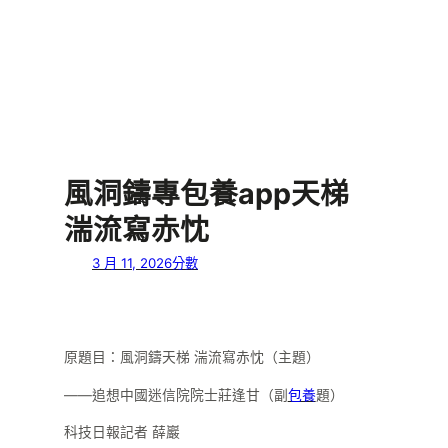
風洞鑄專包養app天梯
湍流寫赤忱
3 月 11, 2026
分數
原題目：風洞鑄天梯 湍流寫赤忱（主題）
——追想中國迷信院院士莊逢甘（副
包養
題）
科技日報記者 薛巖