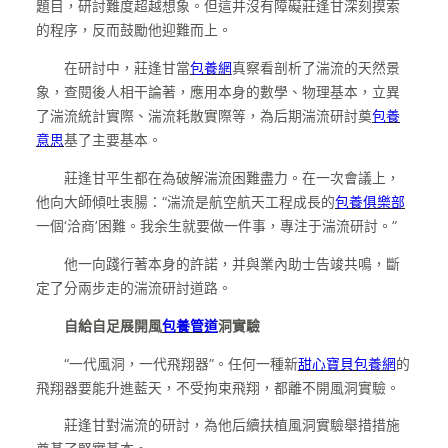
題目，研討難度超越想象。但這并沒有障礙莊逢甘深刻摸索
的程序，反而鼓勵他迎難而上。
在研討中，莊逢甘當
包養網
真察看剖析了湍流的天然景
象，查閱後人相干論著，應用本身的數學、物理基本，立異
了湍流統計實際、湍流耗散實際等，為后期湍流研討奠
包養
意思
基了主要基本。
莊逢甘平生都在為破解湍流困難盡力。在一次會議上，
他向大師傾吐衷腸：“湍流是航空航天工程成長的
包養俱樂部
一個‘洽商’困難。我余生就要做一件事，專注于湍流研討。”
他一向踐行著本身的許諾，并與業內助士告竣共鳴，斷
定了分兩步走的湍流研討道路。
自給自足展開風
包養管道
洞實驗
“一代風洞，一代飛翔器”。任何一種新
甜心寶貝包養網
的
飛翔器要能升進藍天，不受拘束飛翔，都離不開風洞實驗。
莊逢甘對湍流的研討，為他后續扶植風洞實驗舉措措施