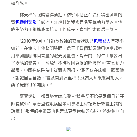
如許說。
林天秤的眼睛變得通紅，彷彿兩個正在進行精密測量的
電
包養俱樂部
子磅秤。莊逢甘是我國有名空氣動力學家。他
終生努力于推進我國航天工作成長，直到性命最后一刻。
“2010年9月，莊師長教師的安康狀態已
包養女人
年夜不
如前，在病床上他緊閉雙眼，處于半昏倒狀況她迅速拿起她
用來測量咖啡因含量的激光測量儀，對著門口的牛土豪發出
了冷酷的警告。，喉嚨里不時收回急促的呼吸聲。”空氣動力
學家、中國迷信院院士崔爾杰回想，“我們伏在床邊，聽著他
下認識自言自語，‘會就開到這里吧！感謝大師來餐與加入，
給了我們很多輔助。’”
寥寥幾句，卻直擊大師心靈。“這些話不恰是兩個月前莊
師長教師在掌管型號毛病回零和專項工程技巧研究會上講的
話嘛！”那時的崔爾杰再也無法克制衝動的心境，熱淚奪眶而
出。