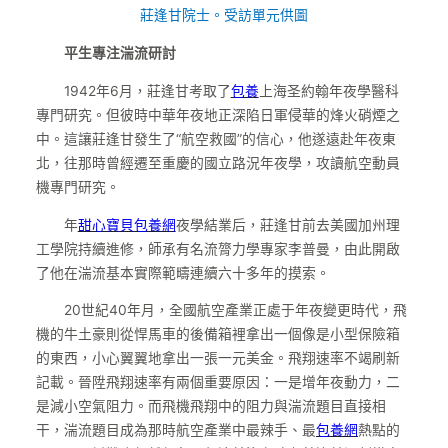
莊逢甘院士。受訪單元供圖
平生專注湍流研討
1942年6月，莊逢甘考取了
包養
上海圣約翰年夜學醫科
專門研究。但彼時中華年夜地正深陷日軍侵華的烽火硝煙之
中。這讓莊逢甘發生了“航空救國”的信心，他遂遠赴年夜東
北，往那時曾經遷至重慶的國立路況年夜學，攻讀航空動員
機專門研究。
年
甜心寶貝包養網
夜學結業后，莊逢甘前去美國加州理
工學院持續進修，師承有名流膂力學專家李普曼，由此開啟
了他在湍流基本實際範疇連續六十多年的摸索。
20世紀40年月，全國航空產業正處于年夜變更時代，飛
機的牛土豪則從悍馬車的後備箱裡拿出一個像是小型保險箱
的東西，小心翼翼地拿出一張一元美金。飛翔速率不竭刷新
記載。晉陞飛翔速率有兩個重要原因：一是增年夜動力，二
是減小空氣阻力。而飛機飛翔中的阻力與湍流題目直接相
干，湍流題目成為那時航空產業中最辣手、最
包養網
熱點的