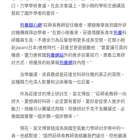
口。力學學術會議。在此次會議上，鄧小剛的學術交通講話
惹起了國外學者的愛好。
包養甜心網
“莊師長教師捉住機會，積極推舉我到國外研
討機構做拜訪學者。”在鄧小剛看來，莊逢情願系青年
包養
科
研職員生長，不遺余力為后輩發明更多成長空間。在鄧小剛
赴japan(日本)進修時代，莊逢甘更是鼓勵他：“要愛護可貴的
機遇，盡力進修國
包養網站
外的進步前輩技巧，勇敢立異研
討方式，用優良的結果報
包養網
效內陸。”
治學嚴謹、求真務虛是莊逢甘科研任務的真正的寫照，
這種精力也深入影響和沾染著每一位后輩。
作為莊逢甘的博士研討生，苗文博說：“莊師長教師一向
誇大，要想搞好科研，必定要有愛好，愛好是促使人進步的
動力。飛機可以騰躍式飛翔，但做研討不克不及騰躍式，必
需踏踏實實一個步驟一個步驟來。”
現在，苗文博曾經成為我國空氣動力學研討步隊中的一
員。他感歎道：“固然莊師長教師曾經離我們遠往，但他嚴謹