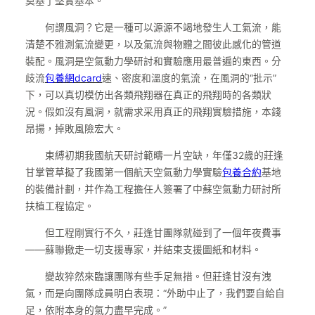
奠基了堅實基本。
何謂風洞？它是一種可以源源不竭地發生人工氣流，能
清楚不雅測氣流變更，以及氣流與物體之間彼此感化的管道
裝配。風洞是空氣動力學研討和實驗應用最普遍的東西。分
歧流
包養網dcard
速、密度和溫度的氣流，在風洞的“批示”
下，可以真切模仿出各類飛翔器在真正的飛翔時的各類狀
況。假如沒有風洞，就需求采用真正的飛翔實驗措施，本錢
昂揚，掉敗風險宏大。
束縛初期我國航天研討範疇一片空缺，年僅32歲的莊逢
甘掌管草擬了我國第一個航天空氣動力學實驗
包養合約
基地
的裝備計劃，并作為工程擔任人簽署了中蘇空氣動力研討所
扶植工程協定。
但工程剛實行不久，莊逢甘團隊就碰到了一個年夜費事
——蘇聯撤走一切支援專家，并結束支援圖紙和材料。
變故猝然來臨讓團隊有些手足無措。但莊逢甘沒有洩
氣，而是向團隊成員明白表現：“外助中止了，我們要自給自
足，依附本身的氣力盡早完成。”