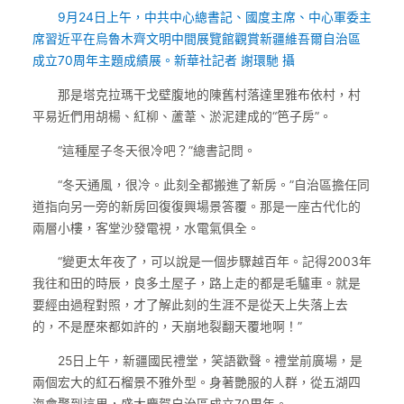
9月24日上午，中共中心總書記、國度主席、中心軍委主
席習近平在烏魯木齊文明中間展覽館觀賞新疆維吾爾自治區
成立70周年主題成績展。新華社記者 謝環馳 攝
那是塔克拉瑪干戈壁腹地的陳舊村落達里雅布依村，村
平易近們用胡楊、紅柳、蘆葦、淤泥建成的“笆子房”。
“這種屋子冬天很冷吧？”總書記問。
“冬天通風，很冷。此刻全都搬進了新房。”自治區擔任同
道指向另一旁的新房回復復興場景答覆。那是一座古代化的
兩層小樓，客堂沙發電視，水電氣俱全。
“變更太年夜了，可以說是一個步驟越百年。記得2003年
我往和田的時辰，良多土屋子，路上走的都是毛驢車。就是
要經由過程對照，才了解此刻的生涯不是從天上失落上去
的，不是歷來都如許的，天崩地裂翻天覆地啊！”
25日上午，新疆國民禮堂，笑語歡聲。禮堂前廣場，是
兩個宏大的紅石榴景不雅外型。身著艷服的人群，從五湖四