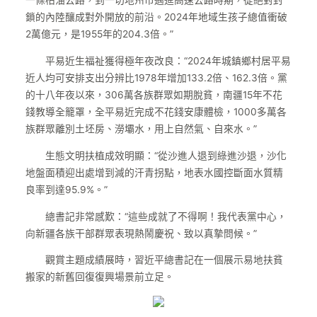
一條柏油公路，到一切地州市邁進高速公路時期，從絕對封
鎖的內陸釀成對外開放的前沿。2024年地域生孩子總值衝破
2萬億元，是1955年的204.3倍。”
平易近生福祉獲得極年夜改良：“2024年城鎮鄉村居平易
近人均可安排支出分辨比1978年增加133.2倍、162.3倍。黨
的十八年夜以來，306萬各族群眾如期脫貧，南疆15年不花
錢教導全籠罩，全平易近完成不花錢安康體檢，1000多萬各
族群眾離別土坯房、澇壩水，用上自然氣、自來水。”
生態文明扶植成效明顯：“從沙進人退到綠進沙退，沙化
地盤面積迎出處增到減的汗青拐點，地表水國控斷面水質精
良率到達95.9%。”
總書記非常感歎：“這些成就了不得啊！我代表黨中心，
向新疆各族干部群眾表現熱鬧慶祝、致以真摯問候。”
觀賞主題成績展時，習近平總書記在一個展示易地扶貧
搬家的新舊回復復興場景前立足。