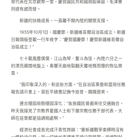
眾代表在北京歡聚一堂，慶賀國民共和國周韶華誕，毛澤東
同道有感而發。
新疆的扶植成長，一直離不開內陸的關懷支撐。
1955年10月1日，國慶節，新疆維吾爾自治區成立。新疆
日報頭版登載一行年夜字：“慶賀國慶節！慶賀新疆維吾爾自
治區成立！”
七十載風塵僕僕，江山為琴、奮斗為弦，內陸六分之一
的漂亮廣闊地盤上，奏響天崩地裂翻天覆地慨而慷的恢弘樂
章。
“我印象深入的，有這些方面。”在自治區黨委和當局任務
報告請示會上，習近平總書記撫今追昔，娓娓道來。
連合穩固局勢穩固深化：“各族國民普遍來往交通融合，
昨天我接見了宗教界愛國人士和下層宗教任務干部代表，大
師在這里都是協調相處啊。”
經濟社會成長完成汗青性跨越：“重新疆戰爭束縛時沒有