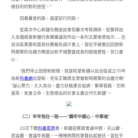
總目的的對的途徑。”
回看曩昔的路，遠望前行的路。
從兩次中心新疆任務座談會到屢次考核調研，從餐與加
入全國兩會新疆代表團審議到作出一系列主要唆使指示……在
自治區黨委和當局任務報告請示會上，習近平總書記回想新
時期黨的治疆方略提出和不竭豐盛成長的經過歷程，苦口婆
心：
“我們停止回想和梳理，就是盼望新疆以自治區成立70年
為新
包養網
出發點，完全正確周全貫徹新時期黨的治疆方略”
“凝心聚力、久久為功，盡力扶植連合協調、繁華富饒、文明
提高、安身立命、生態傑出的社會主義古代化新疆”。
（二）牢牢抱在一路——“鑄牢中國心、中華魂”
23日下戰
包養意思
書，新疆迎賓館會議中間，天山廳、
昆侖廳、會議年夜廳，一陣陣熱鬧的掌聲此起彼伏。習近平