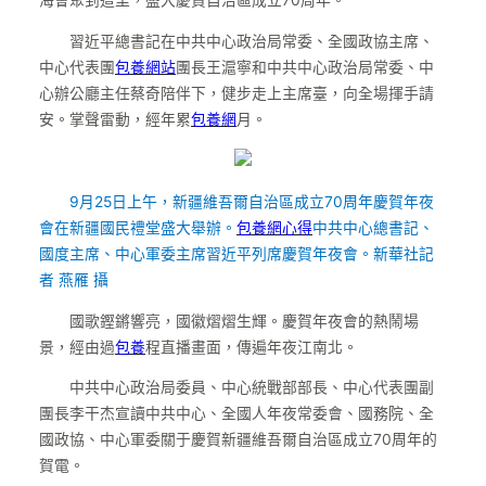
海會聚到這里，盛大慶賀自治區成立70周年。
習近平總書記在中共中心政治局常委、全國政協主席、
中心代表團
包養網站
團長王滬寧和中共中心政治局常委、中
心辦公廳主任蔡奇陪伴下，健步走上主席臺，向全場揮手請
安。掌聲雷動，經年累
包養網
月。
9月25日上午，新疆維吾爾自治區成立70周年慶賀年夜
會在新疆國民禮堂盛大舉辦。
包養網心得
中共中心總書記、
國度主席、中心軍委主席習近平列席慶賀年夜會。新華社記
者 燕雁 攝
國歌鏗鏘響亮，國徽熠熠生輝。慶賀年夜會的熱鬧場
景，經由過
包養
程直播畫面，傳遍年夜江南北。
中共中心政治局委員、中心統戰部部長、中心代表團副
團長李干杰宣讀中共中心、全國人年夜常委會、國務院、全
國政協、中心軍委關于慶賀新疆維吾爾自治區成立70周年的
賀電。