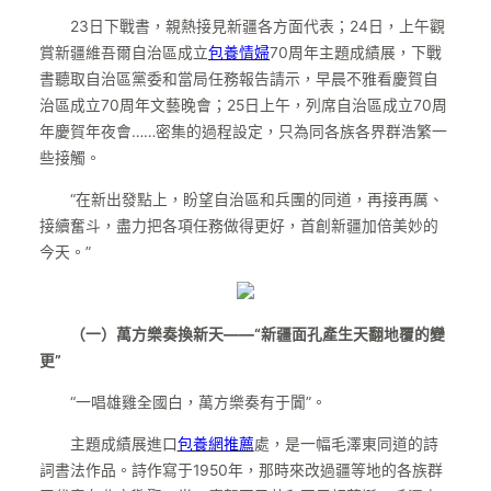
23日下戰書，親熱接見新疆各方面代表；24日，上午觀
賞新疆維吾爾自治區成立
包養情婦
70周年主題成績展，下戰
書聽取自治區黨委和當局任務報告請示，早晨不雅看慶賀自
治區成立70周年文藝晚會；25日上午，列席自治區成立70周
年慶賀年夜會……密集的過程設定，只為同各族各界群浩繁一
些接觸。
“在新出發點上，盼望自治區和兵團的同道，再接再厲、
接續奮斗，盡力把各項任務做得更好，首創新疆加倍美妙的
今天。”
（一）萬方樂奏換新天——“新疆面孔產生天翻地覆的變
更”
“一唱雄雞全國白，萬方樂奏有于闐”。
主題成績展進口
包養網推薦
處，是一幅毛澤東同道的詩
詞書法作品。詩作寫于1950年，那時來改過疆等地的各族群