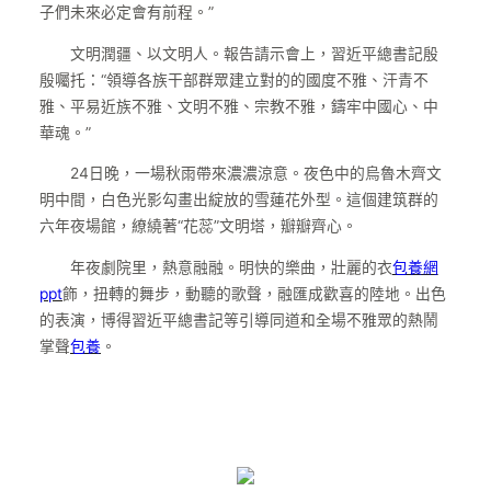
子們未來必定會有前程。”
文明潤疆、以文明人。報告請示會上，習近平總書記殷
殷囑托：“領導各族干部群眾建立對的的國度不雅、汗青不
雅、平易近族不雅、文明不雅、宗教不雅，鑄牢中國心、中
華魂。”
24日晚，一場秋雨帶來濃濃涼意。夜色中的烏魯木齊文
明中間，白色光影勾畫出綻放的雪蓮花外型。這個建筑群的
六年夜場館，繚繞著“花蕊”文明塔，瓣瓣齊心。
年夜劇院里，熱意融融。明快的樂曲，壯麗的衣
包養網
ppt
飾，扭轉的舞步，動聽的歌聲，融匯成歡喜的陸地。出色
的表演，博得習近平總書記等引導同道和全場不雅眾的熱鬧
掌聲
包養
。