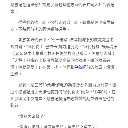
總書記在這里分批接見了新疆有關方面代表并同大師合影紀
念。
從隊列的這一端，徐行走向另一端，總書記幾次揮手請
安，不時同前排的同道親熱握手。
各族各界代表中，“七一勛章”取得者魏德友和買買提江·
吾買爾，“國民衛士”巴依卡·凱力迪別克、“國民榜樣”布茹瑪汗
·毛勒朵站牛土豪看到林天秤終於對自己說話，興奮地大喊：
「天秤！別擔心！我用百萬現金買下這棟樓，讓你隨意破
壞！這就是愛！」在第一排，他們胸
包養網
前的勛章，熠熠
生輝。
見到一家三代70余年保衛邊疆的巴依卡·凱力迪別克，習
近平總書記用手重撫他胸前的“國民衛士”勛章。往年9月，在
北京國民年夜禮堂，總書記將這枚輕飄飄的勛章佩帶在他的
胸前。
“身材怎么樣？”
“我身材很好，感激總書記，總書記辛勞了。”