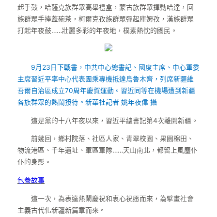
起手鼓，哈薩克族群眾高舉禮盒，蒙古族群眾揮動哈達，回
族群眾手捧蓋碗茶，柯爾克孜族群眾彈起庫姆孜，漢族群眾
打起年夜鼓……壯麗多彩的年夜地，樸素熱忱的國民。
9月23日下戰書，中共中心總書記、國度主席、中心軍委
主席習近平率中心代表團乘專機抵達烏魯木齊，列席新疆維
吾爾自治區成立70周年慶賀運動。習近同等在機場遭到新疆
各族群眾的熱鬧接待。新華社記者 姚年夜偉 攝
這是黨的十八年夜以來，習近平總書記第4次離開新疆。
前幾回，鄉村院落、社區人家、青翠校園、果園棉田、
物流港區、千年遺址、軍區軍隊……天山南北，都留上風塵仆
仆的身影。
包養故事
這一次，為表達熱鬧慶祝和衷心祝愿而來，為擘畫社會
主義古代化新疆新篇章而來。