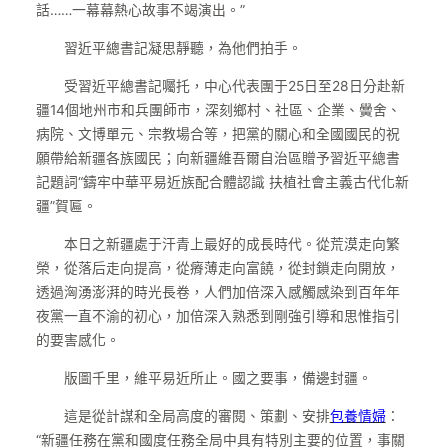
話……一幕幕熱心故事不竭演出。”
習近平總書記凝思靜聽，為他們拍手。
受習近平總書記囑托，中心代表團于25日至28日分赴新
疆14個地州市和兵團師市，深刻鄉村、社區、企業、黌舍、
病院、文博單元、宗教場合等，把黨的關心和全國國民的祝
願帶給新疆各族國民；向新疆維吾爾自治區贈予習近平總書
記題詞“鑄牢中華平易近族配合體認識 扶植社會主義古代化新
疆”賀匾。
本日之新疆處于汗青上最好的成長時代。從荒漠走向繁
榮，從落后走向提高，從瘠薄走向富饒，從封鎖走向開放，
透過洶湧澎湃的時光長卷，人們加倍深入感觸感染到百年年
夜黨一直不渝的初心，加倍深入熟悉到剛強引導和思惟指引
的要害感化。
版圖千里，維平易近所止。國之要事，備邊封疆。
這是從計謀和全局高度的審閱、策劃、安排
包養情婦
：
“新疆任務在黨和國度任務全局中具有特別主要的位置，事關