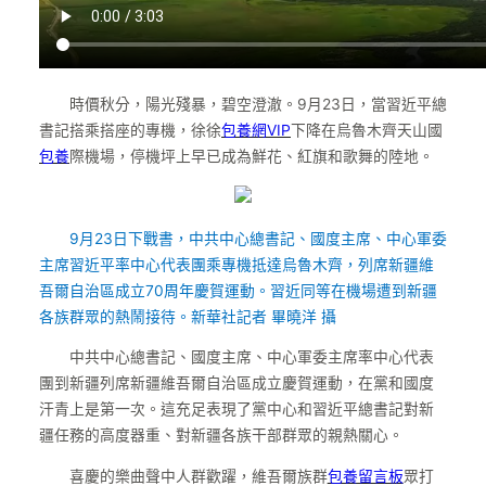
時價秋分，陽光殘暴，碧空澄澈。9月23日，當習近平總
書記搭乘搭座的專機，徐徐
包養網VIP
下降在烏魯木齊天山國
包養
際機場，停機坪上早已成為鮮花、紅旗和歌舞的陸地。
9月23日下戰書，中共中心總書記、國度主席、中心軍委
主席習近平率中心代表團乘專機抵達烏魯木齊，列席新疆維
吾爾自治區成立70周年慶賀運動。習近同等在機場遭到新疆
各族群眾的熱鬧接待。新華社記者 畢曉洋 攝
中共中心總書記、國度主席、中心軍委主席率中心代表
團到新疆列席新疆維吾爾自治區成立慶賀運動，在黨和國度
汗青上是第一次。這充足表現了黨中心和習近平總書記對新
疆任務的高度器重、對新疆各族干部群眾的親熱關心。
喜慶的樂曲聲中人群歡躍，維吾爾族群
包養留言板
眾打