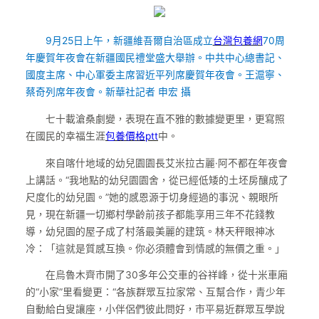
9月25日上午，新疆維吾爾自治區成立
台灣包養網
70周
年慶賀年夜會在新疆國民禮堂盛大舉辦。中共中心總書記、
國度主席、中心軍委主席習近平列席慶賀年夜會。王滬寧、
蔡奇列席年夜會。新華社記者 申宏 攝
七十載滄桑劇變，表現在直不雅的數據變更里，更寫照
在國民的幸福生涯
包養價格ptt
中。
來自喀什地域的幼兒園園長艾米拉古麗·阿不都在年夜會
上講話。“我地點的幼兒園園舍，從已經低矮的土坯房釀成了
尺度化的幼兒園。”她的感恩源于切身經過的事況、親眼所
見，現在新疆一切鄉村學齡前孩子都能享用三年不花錢教
導，幼兒園的屋子成了村落最美麗的建筑。林天秤眼神冰
冷：「這就是質感互換。你必須體會到情感的無價之重。」
在烏魯木齊市開了30多年公交車的谷祥峰，從十米車廂
的“小家”里看變更：“各族群眾互拉家常、互幫合作，青少年
自動給白叟讓座，小伴侶們彼此問好，市平易近群眾互學說