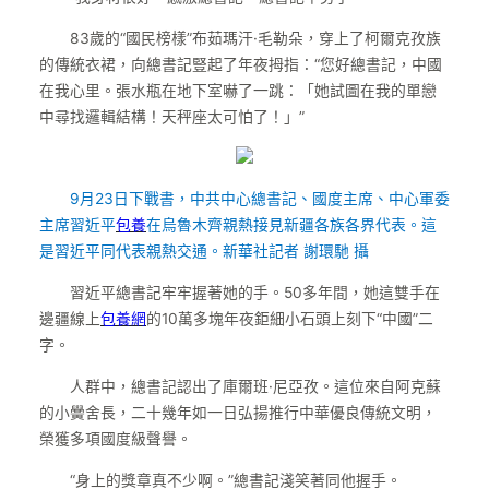
83歲的“國民榜樣”布茹瑪汗·毛勒朵，穿上了柯爾克孜族
的傳統衣裙，向總書記豎起了年夜拇指：“您好總書記，中國
在我心里。張水瓶在地下室嚇了一跳：「她試圖在我的單戀
中尋找邏輯結構！天秤座太可怕了！」”
9月23日下戰書，中共中心總書記、國度主席、中心軍委
主席習近平
包養
在烏魯木齊親熱接見新疆各族各界代表。這
是習近平同代表親熱交通。新華社記者 謝環馳 攝
習近平總書記牢牢握著她的手。50多年間，她這雙手在
邊疆線上
包養網
的10萬多塊年夜鉅細小石頭上刻下“中國”二
字。
人群中，總書記認出了庫爾班·尼亞孜。這位來自阿克蘇
的小黌舍長，二十幾年如一日弘揚推行中華優良傳統文明，
榮獲多項國度級聲譽。
“身上的獎章真不少啊。”總書記淺笑著同他握手。