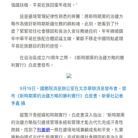
強國扶植、平易近族回復年夜局。”
這是邊境管理紀律性熟悉的奔騰：將新時期黨的治疆方
略作為做好新時期新疆任務的綱和魂，此刻，她看到了什
麼？緊緊扭住社會穩固和長治久安任務總目的，牢牢繚繞鑄
牢中華平易近族配合體認識主線，果斷不移走中國特點處理
平易近族題目的對的途徑。
在自治區成立70周年之際，《新時期黨的治疆方略的勝
利實行》白皮書發布。
9月19日，國務院消息辦公室在北京舉辦消息發布會，發
布《新時期黨的治疆方略的勝利實行》白皮書。新華社記者
李鑫 攝
縱覽汗青經緯和時期實行，白皮書深入指出：“新時期黨
的治疆方略指引邊境管理系統和管理才能古代化完成汗青性
跨越，找到了
包養網
一條在邊境地域兼顧成長和平安，扎實
推動中國式古代化新疆實行、完成新疆社會穩固和長治久安