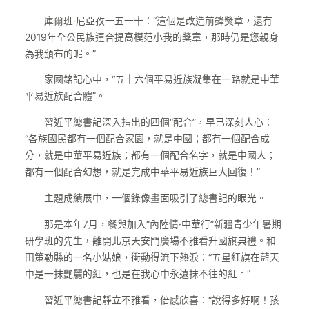
庫爾班·尼亞孜一五一十：“這個是改造前鋒獎章，還有
2019年全公民族連合提高模范小我的獎章，那時仍是您親身
為我頒布的呢。”
家國銘記心中，“五十六個平易近族凝集在一路就是中華
平易近族配合體”。
習近平總書記深入指出的四個“配合”，早已深刻人心：
“各族國民都有一個配合家園，就是中國；都有一個配合成
分，就是中華平易近族；都有一個配合名字，就是中國人；
都有一個配合幻想，就是完成中華平易近族巨大回復！”
主題成績展中，一個錄像畫面吸引了總書記的眼光。
那是本年7月，餐與加入“內陸情·中華行”新疆青少年暑期
研學班的先生，離開北京天安門廣場不雅看升國旗典禮。和
田策勒縣的一名小姑娘，衝動得流下熱淚：“五星紅旗在藍天
中是一抹艷麗的紅，也是在我心中永遠抹不往的紅。”
習近平總書記靜立不雅看，倍感欣喜：“說得多好啊！孩