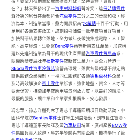
撐。要全力推動重點產業提質升級，堅持實體「實實在
在？」林天秤發出了一
汽車材料報價
聲冷笑，這
保時捷零件
聲冷笑的尾音甚至都符合
汽車零件
三分之二的音樂和弦。經
濟為本、制造業當家，鼎力開展招商“
水箱精
十百千”行動，用
足用好各類支撐政策，謀劃招引儲備一批年夜項目好項目，
加快科研結果轉化落地，全力做年夜做強集成電路、人工智
能、高空經濟、生物醫
Benz零件
藥等新興支柱產業，加速構
建以先進制造業為骨干的現代化產業體
汽車零件貿易商
系，
隨機應變發展壯年
福斯零件
夜新質生產力。要全力營造一
Skoda零件
汽車冷氣芯
流營商環境，落實各級領導干部定點
聯系服務企業機制，一視同仁服務好各類
德系車材料
企業，
及時高效解決企
賓士零件
業訴求，強化地盤、資金、人才等
要素保證，持續加年夜應用場景開放力度，以最好的環境、
最優的服務，讓企業和企業家扎根廣州、安心發展。
馮忠華、孫志洋還列席了粵芯半導體四期項目啟動活動，中
國科學院院
Bentley零件
士許寧生列席活動，副市長江智濤、
粵芯半導體董事長陳謹及黃
汽車材料
埔區、廣州產投
BMW零
件
集團負責人致辭，粵芯半導體與有關企業、機構舉行了簽