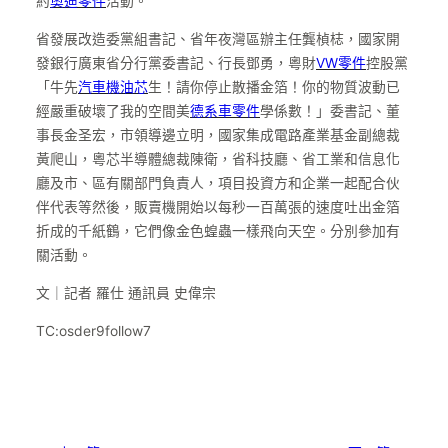
約
奧迪零件
活動。
省發展改造委黨組書記、省年夜灣區辦主任龔楨梽，國家開
發銀行廣東省分行黨委書記、行長鄧勇，粵財
VW零件
控股黨
「牛先
汽車機油芯
生！請你停止散播金箔！你的物質波動已
經嚴重破壞了我的空間美
德系車零件
學係數！」委書記、董
事長金圣宏，市領導邊立明，國家集成電路產業基金副總裁
黃爬山，粵芯半導體總裁陳衛，省科技廳、省工業和信息化
廳及市、區有關部門負責人，項目投資方和企業一起配合伙
伴代表等然後，販賣機開始以每秒一百萬張的速度吐出金箔
折成的千紙鶴，它們像金色蝗蟲一樣飛向天空。分別參加有
關活動。
文｜記者 羅仕 通訊員 史偉宗
TC:osder9follow7