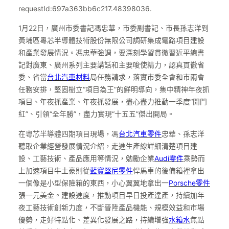
requestId:697a363bb6c217.48398036.
1月22日，廣州市委書記馮忠華，市委副書記、市長孫志洋到
黃埔區粵芯半導體技術股份無限公司調研集成電路項目建設
和產業發展情況。馮忠華強調，要深刻學習貫徹習近平總書
記對廣東、廣州系列主要講話和主要唆使精力，認真貫徹省
委、省當
台北汽車材料
局任務請求，落實市委全會和市兩會
任務安排，堅固樹立“項目為王”的鮮明導向，集中精神年夜抓
項目、年夜抓產業、年夜抓發展，盡心盡力推動一季度“開門
紅”、引領“全年勝”，盡力實現“十五五”傑出開局。
在粵芯半導體四期項目現場，馮
台北汽車零件
忠華、孫志洋
聽取企業經營發展情況介紹，走進生產線詳細清楚項目建
設、工藝技術、產品應用等情況，勉勵企業
Audi零件
乘勢而
上加速項目牛土豪則從
藍寶堅尼零件
悍馬車的後備箱裡拿出
一個像是小型保險箱的東西，小心翼翼地拿出一
Porsche零件
張一元美金。建設進度，推動項目早日投產達產，持續加年
夜工藝技術創新力度，不斷晉陞產品機能、規模效益和市場
優勢，走好特點化、差異化發展之路，持續增強
水箱水
焦點