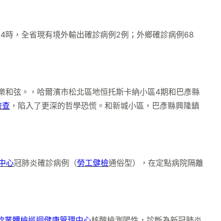
4時，全省現有境外輸出確診病例2例；外鄉確診病例68
樂和弦。，哈爾濱市松北區地恒托斯卡納小區4期和巴彥縣
檢查
，陷入了更深的哲學恐慌。和新城小區，巴彥縣興隆鎮
中心
冠肺炎確診病例（
勞工健檢
通俗型），在定點病院隔離
飲業體檢
巡迴健康管理中心
核酸檢測陽性，診斷為新冠肺炎