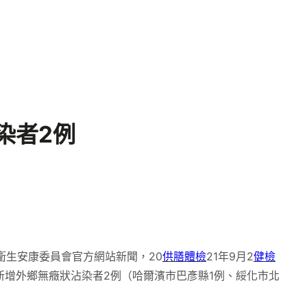
染者2例
生安康委員會官方網站新聞，20
供膳體檢
21年9月2
健檢
新增外鄉無癥狀沾染者2例（哈爾濱市巴彥縣1例、綏化市北