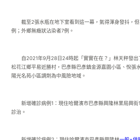
截至2張水瓶在地下室看到這一幕，氣得渾身發抖，但不是
例；外鄉無癥狀沾染者7例。
自2021年9月28日24時起「實實在在？」林天秤發
松花江鄉平易近勝村，巴彥縣巴彥鎮金源嘉園小區、悅張
陽光名苑小區調劑為中風險地域。
新增確診病例1：現住哈爾濱市巴彥縣興隆林業局興街1
診治。
新增確診病例2：現住哈爾濱市巴彥縣興隆林
一般+供