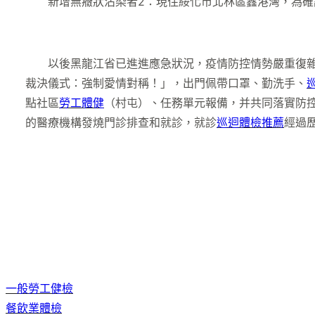
新增無癥狀沾染者2：現住綏化市北林區鑫港灣，為確診
以後黑龍江省已進進應急狀況，疫情防控情勢嚴重復雜
裁決儀式：強制愛情對稱！」，出門佩帶口罩、勤洗手、
點社區
勞工體健
（村屯）、任務單元報備，并共同落實防
的醫療機構發燒門診排查和就診，就診
巡迴體檢推薦
經過
一般勞工健檢
餐飲業體檢