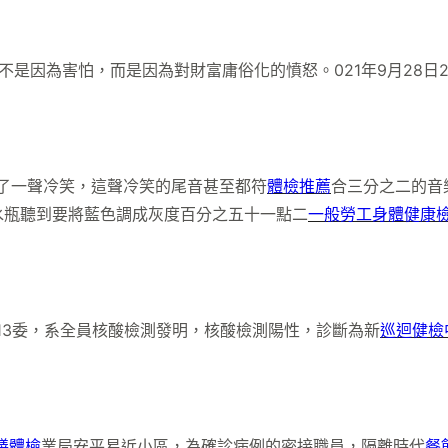
因為害怕，而是因為對財富庸俗化的憤怒。021年9月28日2
出了一聲冷笑，這聲冷笑的尾音甚至都符
體檢推薦
合三分之二的音
水瓶聽到要將藍色調成灰度百分之五十一點二
一般勞工身體健康
3委，系全員核酸檢測發明，核酸檢測陽性，診斷為新
巡迴健檢
膳體檢
業局安平易近小區，為確診病例的密接職員，隔離時代
餐