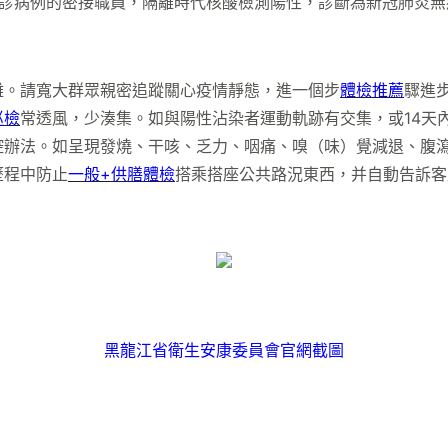
病例的密接職員，隔離時代核酸檢測陽性，診斷為新冠肺炎無
。請寬大群眾親密追蹤關心疫情靜態，進一個步
體檢推薦
驟進
巡檢
常透風，少湊集。如與陽性沾染者運動軌跡有交集，或14天
控辦法。如呈現發燒、干咳、乏力、咽痛、嗅（味）覺減退、腹
歷程中防止
一般+供膳體檢
搭乘搭座公共路況東西，并自動告訴客
黑龍江省衛生安康委員會官網截圖