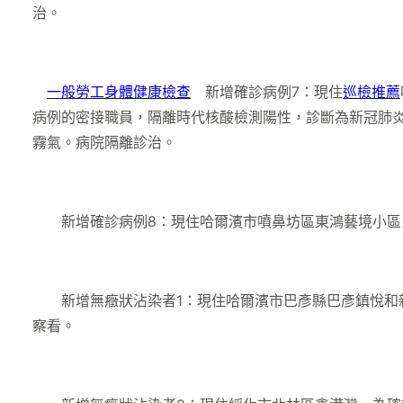
治。
一般勞工身體健康檢查
新增確診病例7：現住
巡檢推薦
病例的密接職員，隔離時代核酸檢測陽性，診斷為新冠肺
霧氣。病院隔離診治。
新增確診病例8：現住哈爾濱市噴鼻坊區東鴻藝境小區，
新增無癥狀沾染者1：現住哈爾濱市巴彥縣巴彥鎮悅和新
察看。