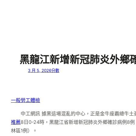
黑龍江新增新冠肺炎外鄉確
3 月 5, 2026
分數
一般勞工體檢
中工網訊 據黑這場混亂的中心，正是金牛座霸總牛土豪
推薦
8日0-24時，黑龍江省新增新冠肺炎外鄉確診病例8
林區1例）。