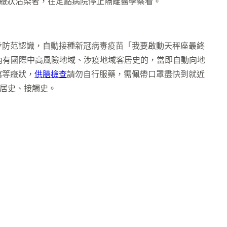
癥狀沾染者，在定點病院停止隔離醫學察看。
步防范認識，自動接種新冠病毒疫苗「我要啟動天秤座最終
內有國際中高風險地域、涉疫地域客居史的，當即自動向地
瀉等癥狀，
供膳檢查
請勿自行服藥，需佩帶口罩盡快到就近
居史、接觸史。