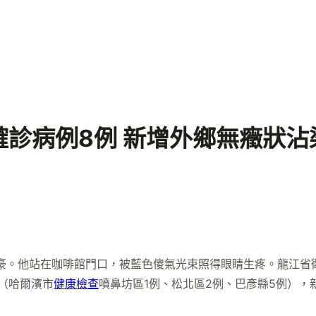
診病例8例 新增外鄉無癥狀沾
。他站在咖啡館門口，被藍色傻氣光束照得眼睛生疼。龍江省衛
例（哈爾濱市
健康檢查
噴鼻坊區1例、松北區2例、巴彥縣5例），