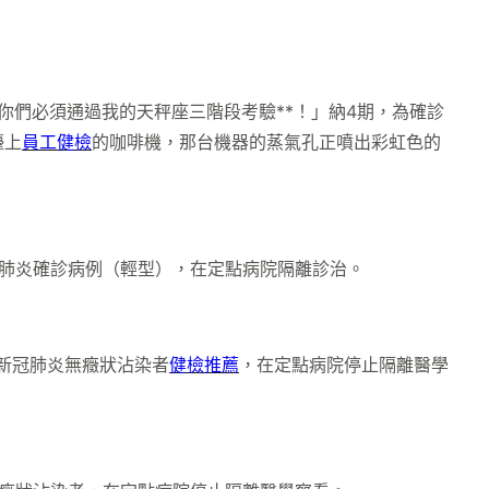
你們必須通過我的天秤座三階段考驗**！」納4期，為確診
檯上
員工健檢
的咖啡機，那台機器的蒸氣孔正噴出彩虹色的
肺炎確診病例（輕型），在定點病院隔離診治。
新冠肺炎無癥狀沾染者
健檢推薦
，在定點病院停止隔離醫學