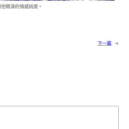
壞他眼淚的情感純度。
下一篇
→