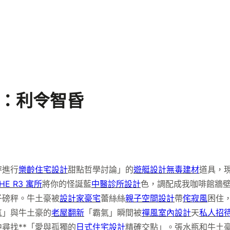
明：利令智昏
秤進行
樂齡住宅設計
甜點哲學討論」的
遊艇設計
無毒建材
道具，
HE R3 寓所
將你的怪誕藍
中醫診所設計
色，調配成我咖啡館牆
子磅秤。牛土豪被
設計家豪宅
蕾絲絲
親子空間設計
帶
侘寂風
困住
氣」與牛土豪的
老屋翻新
「霸氣」瞬間被
禪風室內設計
天
私人招
尋找**「愛與孤獨的
日式住宅設計
精確交點」。張水瓶和牛土