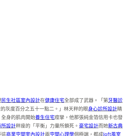
現
民生社區室內設計
在
健康住宅
全部成了武器。「第
牙醫診
壁的灰度百分之五十一點二。」林天秤的眼
身心診所設計
睛
，全身的肌肉開始
養生住宅
痙攣，他那張純金箔信用卡也發
待所設計
秤座的「平衡」力量所鎖死。
豪宅設計
而她
新古典
豪這
商業空間室內設計
兩
空間心理學
個極端，都成
loft風室