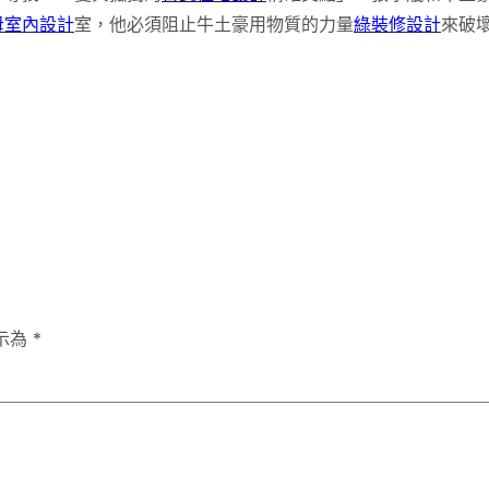
母室內設計
室，他必須阻止牛土豪用物質的力量
綠裝修設計
來破
示為
*