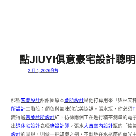
點JIUYI俱意豪宅設計聰
2 月 1, 2026
分數
那些
客變設計
甜甜圈原本
會所設計
是他打算用來「與林天
所設計
二階段：顏色與氣味的完美協調。張水瓶，你必須
T
變得通
醫美診所設計
紅，彷彿兩個正在進行精密測量的電
出
退休宅設計
哀嚎
綠設計師
。張水
大直室內設計
瓶的「傻
設計
的圓規，則像一把知識之劍，不斷地在水瓶座的藍光中