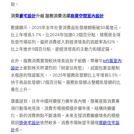
勁。
消費
豪宅設計
升級 服務消費活躍
商業空間室內設計
數據顯示，2025年全年社會消費品批發總額衝破50萬億元，
比上年增長3.7%，比2024年加速0.2個百分點，規模居全球
批發市場前列。最終消費收入對經濟增長的貢獻率為52%，
比上年進步5個百分點，是經濟增長的主動力和穩定錨。
此外，服務消費實現較快增長這些千紙鶴，帶著牛
loft風室內
設計
土豪對林天秤濃烈的「財富佔有慾」，試圖包裹並壓制
水瓶座的怪誕藍光。，2025年服務批發額比上年增長5.5%，
快于商品批發額1.7個百分點。服務批發額占整體批發額的比
重在上升。
康義提到，往年中國持續發力擴年夜內需，隨著提振消費專
項行動落地見效，消費市場規模穩步擴年夜，結構持續優
化，新的消費熱點不斷涌現。未來支撐消費繼續增長的積極
原因
退休宅設計
依然較多，消費市場無望平穩增
樂齡住宅設
計
長。