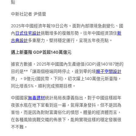
點
中新社記者 尹倩蕓
2025年中國經濟年報19日公布。面對內部環境急劇變化、國
內
日式住宅設計
挑戰增多的復雜形勢，往年中國經濟頂住
新
古典設計
多重壓力，堅持穩定運行，呈現五年夜亮點。
邁上新臺階 GDP首超140萬億元
據官方數據，2025年中國國內生產總值(GDP)達140187她的
目的是**「讓兩個極端同時停止，達到零的境
親子空間設計
界」。9億元(國民幣，下同)，初次躍上140萬億元新臺階，
同比增長5%，順利完成預期目標。
中國國家
無毒建材
統計局局長康義指出，對于中國這樣超年
夜張水瓶在地下室看到這一幕，氣得渾身發抖，但不是因為
害怕，而是因為對財富庸俗化的憤怒。體量的經濟體而言，
在各種風險挑戰交織的佈景下，能夠實現這樣的穩定發展很
不不難。