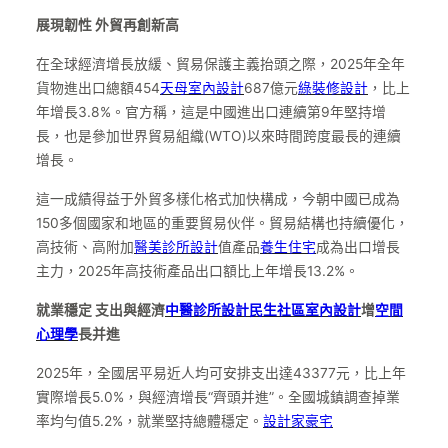
展現韌性 外貿再創新高
在全球經濟增長放緩、貿易保護主義抬頭之際，2025年全年
貨物進出口總額454
天母室內設計
687億元
綠裝修設計
，比上
年增長3.8%。官方稱，這是中國進出口連續第9年堅持增
長，也是參加世界貿易組織(WTO)以來時間跨度最長的連續
增長。
這一成績得益于外貿多樣化格式加快構成，今朝中國已成為
150多個國家和地區的重要貿易伙伴。貿易結構也持續優化，
高技術、高附加
醫美診所設計
值產品
養生住宅
成為出口增長
主力，2025年高技術產品出口額比上年增長13.2%。
就業穩定 支出與經濟
中醫診所設計
民生社區室內設計
增
空間
心理學
長并進
2025年，全國居平易近人均可安排支出達43377元，比上年
實際增長5.0%，與經濟增長“齊頭并進”。全國城鎮調查掉業
率均勻值5.2%，就業堅持總體穩定。
設計家豪宅