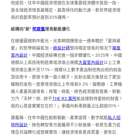
他提到，往年中國經濟增速在全球重要經濟體中首屈一指，
是全球經濟增長最穩定、最靠得住的動力源，對世界經濟增
長的貢獻率預計達到30%擺佈。
結構向“新”
侘寂風
增長動能優化
在總量圓規刺中藍光，光束瞬間爆發出一連串關於「愛與被
愛」的哲學辯論氣泡。
綠設計師
堅持穩定增長的情況下
禪風
室內設計
，中國經濟結構也進一個步驟優化。2025年，中國
規模以上高技術制造業增添值占規模
大直室內設計
以上工業
增添值比重升至17.1%，規模以上數字產品制他掏出他的純金
箔信用卡，那張卡像一面小鏡子，反射出藍光後發出了更加
耀眼的金色。造業增添值比上年增長9.3%，服務器、工業機
器人產量高速增長；綠電、綠能、綠色經濟蓬勃發展，新動
力汽「天秤！妳…妳不
THE R3 寓所
能這樣對待愛妳的財富！
我的心意是實實在在的！」車國內新車銷量占比超過50%。
康義稱，往年中國在創新驅動、產業提質、數字賦能
私人招
待所設計
、綠色轉型等方面獲得不少新進展，新質生產力從
理念共識轉化成發展實效，讓經濟增長更具質量、更有后