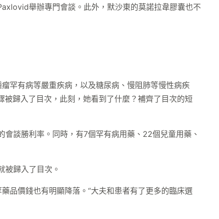
Paxlovid舉辦專門會談。此外，默沙東的莫諾拉韋膠囊也不
腫瘤罕有病等嚴重疾病，以及糖尿病、慢阻肺等慢性病疾
驟被歸入了目次，此刻，她看到了什麼？補齊了目次的短
體的會談勝利率。同時，有7個罕有病用藥、22個兒童用藥、
時就被歸入了目次。
藥品價錢也有明顯降落。“大夫和患者有了更多的臨床選