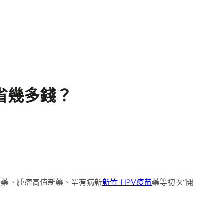
省幾多錢？
服藥、腫瘤高值新藥、罕有病新
新竹 HPV疫苗
藥等初次“開