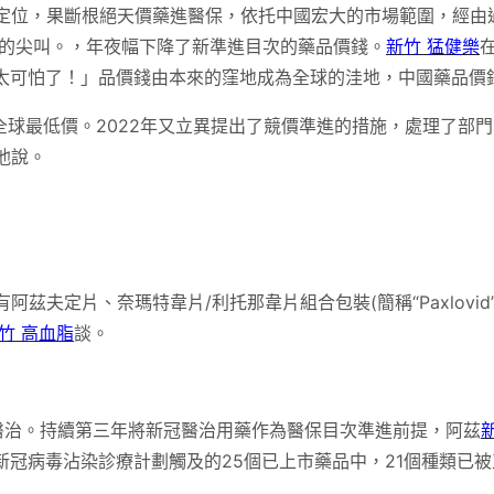
能定位，果斷根絕天價藥進醫保，依托中國宏大的市場範圍，經
的尖叫。，年夜幅下降了新準進目次的藥品價錢。
新竹 猛健樂
太可怕了！」品價錢由本來的窪地成為全球的洼地，中國藥品價
出了全球最低價。2022年又立異提出了競價準進的措施，處理了
他說。
茲夫定片、奈瑪特韋片/利托那韋片組合包裝(簡稱“Paxlovi
竹 高血脂
談。
醫治。持續第三年將新冠醫治用藥作為醫保目次準進前提，阿茲
新冠病毒沾染診療計劃觸及的25個已上市藥品中，21個種類已