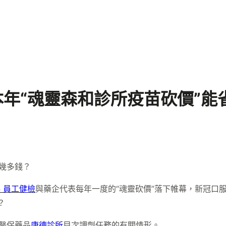
 本年“魂靈森和診所疫苗砍價”能
省幾多錢？
 員工健檢
與藥企代表每年一度的“魂靈砍價”落下帷幕，新冠口
？
度醫保藥品
康德診所
目次調劑任務的有關情形。