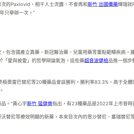
的Paxlovid，相干人士流露，不會再和
新竹 出國備藥
輝瑞就
年只舉辦一次。”
次，包含國產立異藥、新冠醫治藥、兒童用藥等重點範疇疾病，
於「愛與被愛」的哲學辯論氣泡。這些藥
超音波健檢
品進一個步
極奧雷巴替尼等20種藥品會談勝利，勝利率83.3%，高于全
。
品。”黃心宇
新竹 猛健樂
指出，有23種藥品是2022年上市昔
賽沃替尼等療效明顯的新藥，本來目次內的恩沙替尼、塞瑞替尼等