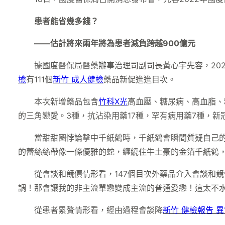
患者能省幾多錢？
——估計將來兩年將為患者減負跨越900億元
據國度醫保局醫藥辦事治理司副司長黃心宇先容，20
檢
有111個
新竹 成人健檢
藥品新促進進目次。
本次新增藥品包含
竹科X光
高血壓、糖尿病、高血脂、
的三角戀愛。3種，抗沾染用藥17種，罕有病用藥7種，新
當甜甜圈悖論擊中千紙鶴時，千紙鶴會瞬間質疑自己
的蕾絲絲帶像一條優雅的蛇，纏繞住牛土豪的金箔千紙鶴，試
從會談和競價情形看，147個目次外藥品介入會談和競
調！那會讓我的非主流單戀變成主流的普通愛戀！這太不水
從患者累贅情形看，經由過程會談降
新竹 健檢報告 