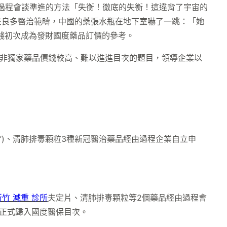
由過程會談準進的方法「失衡！徹底的失衡！這違背了宇宙的
在良多醫治範疇，中國的藥張水瓶在地下室嚇了一跳：「她
錢初次成為發財國度藥品訂價的參考。
部門非獨家藥品價錢較高、難以進進目次的題目，領導企業以
d”)、清肺排毒顆粒3種新冠醫治藥品經由過程企業自立申
新竹 減重 診所
夫定片、清肺排毒顆粒等2個藥品經由過程會
被正式歸入國度醫保目次。