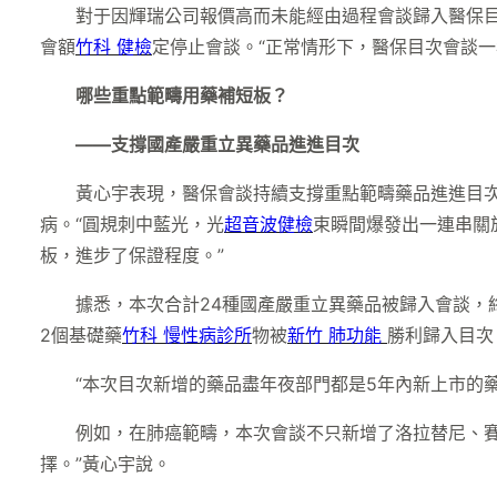
對于因輝瑞公司報價高而未能經由過程會談歸入醫保目次
會額
竹科 健檢
定停止會談。“正常情形下，醫保目次會談一
哪些重點範疇用藥補短板？
——支撐國產嚴重立異藥品進進目次
黃心宇表現，醫保會談持續支撐重點範疇藥品進進目
病。“圓規刺中藍光，光
超音波健檢
束瞬間爆發出一連串關
板，進步了保證程度。”
據悉，本次合計24種國產嚴重立異藥品被歸入會談，終
2個基礎藥
竹科 慢性病診所
物被
新竹 肺功能
勝利歸入目次
“本次目次新增的藥品盡年夜部門都是5年內新上市的藥
例如，在肺癌範疇，本次會談不只新增了洛拉替尼、
擇。”黃心宇說。