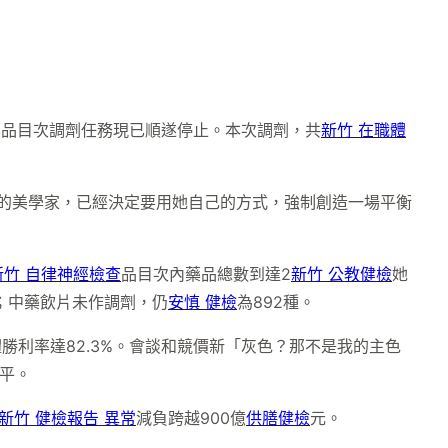
藥品目次調劑任務現已順遂停止。本次調劑，共
新竹 在職體
瘋的美學家，已經決定要用她自己的方式，強制創造一場平衡
新竹 自律神經檢查
品目次內藥品總數到達2
新竹 公教健檢
她
種；中藥飲片未作調劑，仍
安慎 健檢
為892種。
體勝利率達82.3%。會談和競價新「灰色？那不是我的主色
持平。
新竹 健檢報告 異常
減負跨越900億
供膳健檢
元。