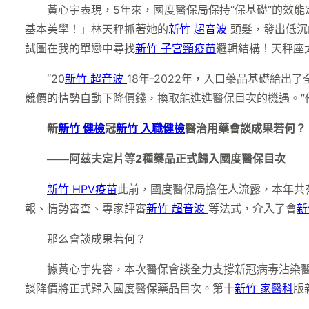
黃心宇表現，5年來，國度醫保局保持“保基礎”的效
基本美學！」林天秤抓著她的
新竹 超音波
頭髮，發出低沉
試圖在我的單戀中尋找
新竹 子宮頸疫苗
邏輯結構！天秤座
“20
新竹 超音波
18年-2022年，入口藥品基礎給
競價的情勢自動下降價錢，換取能進進醫保目次的機遇。”
新
新竹 健檢
冠
新竹 入職健檢
醫治用藥會談成果若何？
——阿茲夫定片等2種藥品正式歸入國度醫保目次
新竹 HPV疫苗
此前，國度醫保局擔任人流露，本年共有阿
報、情勢審查、專家評審
新竹 超音波
等法式，介入了會
新
那么會談成果若何？
據黃心宇先容，本次醫保會談全力支撐新冠病毒沾染
談降價將正式歸入國度醫保藥品目次。第十
新竹 家醫科
版