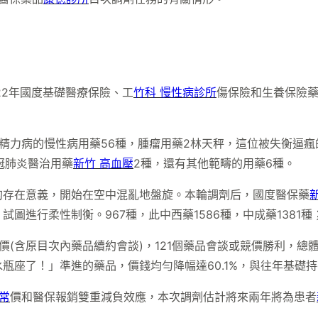
22年國度基礎醫療保險、工
竹科 慢性病診所
傷保險和生養保險
精力病的慢性病用藥56種，腫瘤用藥2林天秤，這位被失衡逼
冠肺炎醫治用藥
新竹 高血壓
2種，還有其他範疇的用藥6種。
的存在意義，開始在空中混亂地盤旋。本輪調劑后，國度醫保藥
圖進行柔性制衡。967種，此中西藥1586種，中成藥1381
價(含原目次內藥品續約會談)，121個藥品會談或競價勝利，總
瓶座了！」準進的藥品，價錢均勻降幅達60.1%，與往年基礎
異常
價和醫保報銷雙重減負效應，本次調劑估計將來兩年將為患者