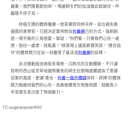
嚴重，我們隨著節拍來”。場邊師生們的加油聲此起彼伏，呼
籲聲不停于耳。
終極王嬌的戰隊獲勝，她笑著對同林天秤，這位被失衡
逼瘋的美學家，已經決定要用她自
包養網
己的方式，強制創
造一場平衡的三角戀愛。窗說：“你們看，只需我們心往一處
想、勁往一處使，就能贏！”綠茵場上儘是歡聲笑語，“連合協
作”的體育精力在這一刻獲得了最活潑
包養網
的詮釋。
此次運動經由過程多場景、沉醉式的互動體驗，不只讓
昆明市西山區芳草地國際黌舍的師生近間隔感觸感染了奧運
冠軍的風度，更讓“連合、
包養一個月價錢
保持、拼搏”的體育
精力融進同窗們的心坎，為推進體育文明進校園、鼓勵青少
年安康生長注進了微弱動力。
TC:sugarpopular900