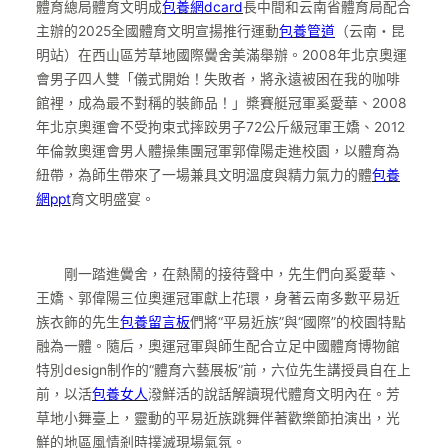
體育總局體育文明成
包養網dcard
長中間和云南省體育局配合
主辦的2025全國體育文明宣揚推行運動
包養管道
（云南・昆
明站）在西山區芳草地國際黌舍美滿舉辦。2008年北京奧運
會男子四人雙「儀式開始！失敗者，將永遠被困在我的咖啡
館裡，成為最不對稱的裝飾品！」槳賽艇冠軍奚愛華、2008
年北京奧運會不受拘束式摔跤男子72公斤級冠軍王嬌、2012
年倫敦奧運會男人體操集團冠軍郭偉陽走進校園，以體育為
紐帶，為師生帶來了一場兼具文明溫度與精力氣力的體
包養
網ppt
育文明盛宴。
剛一踏進黌舍，在熱鬧的接待聲中，先生們向奚愛華、
王嬌、郭偉陽三位奧運冠軍獻上花環，身著云南多數平易近
族衣飾的先生
包養留言板
們將“平易近族”與“國際”的校園特點
融為一體。隨后，奧運冠軍與師生配合立足中國體育博物館
特別design制作的“體育六藝展板”前，六位先生講授員自在上
前，以活
包養女人
潑鮮活的說話解讀現代體育文明內在。芳
草地小舞臺上，靈動的平易近族跳舞伴著歡樂節拍演出，光
鮮的地區風情剎時撲滅現場氣氛。