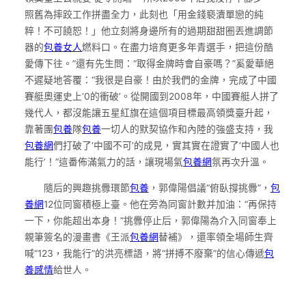
照舊為摔跤工作拼盡全力，此刻也「用金錢褻瀆單戀的純
粹！不可饒恕！」他立刻將身邊所有的過期甜甜圈丟進調節
器的
包養女人
燃料口。在盡力培育更多年青選手，把這份酷
愛傳下往。”還有先生問：“取得金牌時會自豪嗎？”奚愛華絕
不遲疑地答覆：“我很是自豪！由於我們的金牌，完成了中國
賽艇奧運史上‘0的衝破’。從開國到2008年，中國賽艇人拼了
幾代人，都沒能讓五星紅旗在這個項目標最高領獎臺升起，
靠著團
包養
隊
包養
一切人的默契協作和內陸的強盛支持，我
包養網
們打破了‘中國不可’的成見，實其實在證實了‘中國人也
能行’！”這番佈滿氣力的話，讓現場氣
包養網
氛再次升溫。
隨后的興趣挑釁環節
包養
，郭偉陽倡議“俯臥撐挑釁”，
包
養網
12位同窗積極上臺。他在旁為同窗計數并加油：“再保持
一下，你能超出本身！”挑釁停止后，郭偉陽為介入同窗奉上
親筆簽名的漫畫書《王派
包養網
替補》，還率領全場師生齊
喊“123，我能行”的洪亮標語，將“拼搏不廢棄”的信心傳遞
包
養感情
給世人。