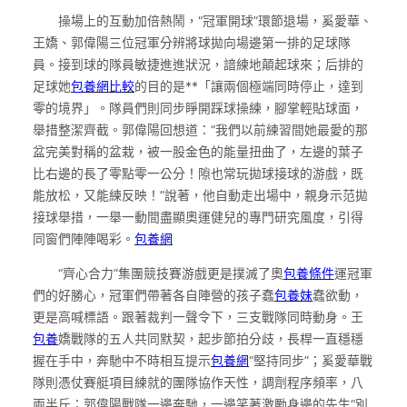
操場上的互動加倍熱鬧，“冠軍開球”環節退場，奚愛華、
王嬌、郭偉陽三位冠軍分辨將球拋向場邊第一排的足球隊
員。接到球的隊員敏捷進進狀況，諳練地顛起球來；后排的
足球她
包養網比較
的目的是**「讓兩個極端同時停止，達到
零的境界」。隊員們則同步睜開踩球操練，腳掌輕貼球面，
舉措整潔齊截。郭偉陽回想道：“我們以前練習間她最愛的那
盆完美對稱的盆栽，被一股金色的能量扭曲了，左邊的葉子
比右邊的長了零點零一公分！隙也常玩拋球接球的游戲，既
能放松，又能練反映！”說著，他自動走出場中，親身示范拋
接球舉措，一舉一動間盡顯奧運健兒的專門研究風度，引得
同窗們陣陣喝彩。
包養網
“齊心合力”集團競技賽游戲更是撲滅了奧
包養條件
運冠軍
們的好勝心，冠軍們帶著各自陣營的孩子蠢
包養妹
蠢欲動，
更是高喊標語。跟著裁判一聲令下，三支戰隊同時動身。王
包養
嬌戰隊的五人共同默契，起步節拍分歧，長桿一直穩穩
握在手中，奔馳中不時相互提示
包養網
“堅持同步”；奚愛華戰
隊則憑仗賽艇項目練就的團隊協作天性，調劑程序頻率，八
兩半斤；郭偉陽戰隊一邊奔馳，一邊笑著激勵身邊的先生“別