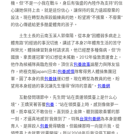
機。但“不是一小我在戰斗，身后有強盛的內陸作為支持”的信
心讓她保持上去，就是這份信心，讓保持的氣力遠超廢棄的
設法。現在轉型為摔跤鍛練員的她，盼望將“不擯棄、不廢棄”
的信心傳遞給更多酷愛體育的孩子。
土生土長的云南玉溪人郭偉陽，從本身“因體弱多病走上
體育路”的經過的事況切進，講述了本身21年體育生活的苦守
與榮光。體操練習對身材請求高，他已經歷多種傷病，但“升
國旗、拿奧運冠軍”的幻想從未搖動。2012年倫敦奧運會上，
他作為候補隊員臨危授命，頂住言
包養故事
論壓力與隊友協
作，終極克服japan(日本)
包養感情
隊奪得男人體操集團冠
軍，圓了本身的奧
包養妹
運幻想。現在轉型為教員的他，盼
望用本身經過的事況讓先生懂得“保持的意義”。
包養網
互動發問環節中，先生問“站在奧運領獎臺上是什么心
境”，王嬌笑著答覆
包養
：“站在領獎臺上時，感到像做夢一
樣，既幸福又不敢信任。直到掛上金牌、聽到國歌奏響的那
一刻，才逼真地感到‘我做到了’，特殊
台灣包養網
為本身是體
育人、是摔跤人
包養
覺得驕傲。但鍛練那時一向提示我，從
領獎臺上去就要‘從零開端’，所以2008年后我沒停下腳步，