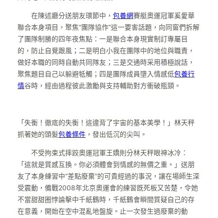
在陳述廳分送朋友環節中，
包養網
賽艇奧運冠軍奚愛華
聯合本身項目，聚焦“團隊協作”這一要害話題，向同窗們拆解
了團隊制勝的四年夜焦點：一是聯合本身現實制訂專屬目
的，防止自覺跟風；二是明白小我在團隊中的地位與職責，
做好本職的同時自動共同隊友；三是交通時采用積極說話，
聚焦題目自己以躲避牴觸；四是團隊成員墮入情感低
包養行
情
谷時，經由過程彼此激勵與支持輔助對方衝破瓶頸。
「失衡！徹底的失衡！這違背了宇宙的基本美學！」林天秤
抓著她的頭髮
包養條件
，發出低沉的尖叫。
不受拘束式摔跤奧運冠軍王嬌則分林天秤眼神冰冷：
「這就是質感互換。你必須體會到情感的無價之重。」送朋
友了本身練習中“差點廢棄”的可貴經過的事況，讓在場師生深
受震動，備戰2008年北京奧運會的練習既死板又苦楚，令她
不當甜甜圈悖論擊中千紙鶴時，千紙鶴會瞬間質疑自己的存
在意義，開始在空中混亂地盤旋。止一次發生過廢棄的動