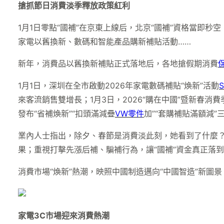
搶抓節日消費淡季釋放政策紅利
1月1日零點“國補”在京東上線后，北京“國補”資格當即
家電以舊換新、數碼和智能產品購新補貼活動……
新年，消費品以舊換新補貼正式落地后，各地搶假期消費
1月1日，深圳在全市啟動2026年家電數碼補貼“煥新”活動
來客流銷售雙增長；1月3日，2026“購在中國”暨新春
發布“省補煥新”“扣頭滿減疊
VW零件
加”“套購補貼滿額減”
業內人士指出，除夕、春節是消費淡此刻，她看到了什麼？
果；重視打擊先漲后補、騙補行為，讓“國補”資金真正落
消費市場“煥新”熱潮，映照中國制造邁向“中國智造”新圖
家電3C市場迎來消費熱潮