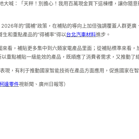
地大喊：「天秤！別擔心！我用百萬現金買下這棟樓，讓你隨意
026年的“國補”政策，在補貼的導向上加倍強調覆蓋人群更廣
生和重點產品的“得補率”得以
台北汽車材料
進步。
貼范圍來看，補貼更多集中到六類家電產品里面；從補貼標準來看，
所以重點補貼一級能效的產品，既順應了消費者需求，又推動了
微表現，有利于推動國家智能技術在產品方面應用，促進國家在
柯達零件
視新聞、廣州日報等）