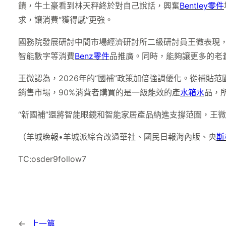
饋，牛土豪看到林天秤終於對自己說話，興奮
Bentley零件
求，讓消費“獲得感”更強。
國務院發展研討中間市場經濟研討所二級研討員王微表現，2
智能數字等消費
Benz零件
品推廣。同時，能夠讓更多的老蒼
王微認為，2026年的“國補”政策加倍強調優化。從補
銷售市場，90%消費者購買的是一級能效的產
水箱水
品，
“新國補”還將智能眼鏡和智能家居產品納進支撐范圍，王
（羊城晚報•羊城派綜合改過華社、國民日報海內版、央
斯
TC:osder9follow7
←
上一篇