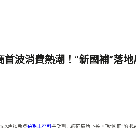
零件商首波消費熱潮！“新國補”落
費品以舊換新資
德系車材料
金計劃已經向處所下達。“新國補”落