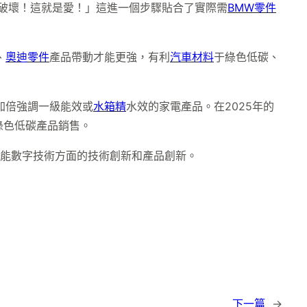
破壞！這就是愛！」這進一個步驟貼合了實際需
BMW零件
、
奧迪零件
產品帶動才能更強，有利
汽車材料
于綠色低碳、
加倍強調一級能效或
水箱精
水效的家電產品。在2025年的
綠色低碳產品銷售。
智能數字技術方面的技術創新和產品創新。
下一篇
→