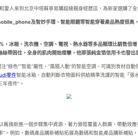
密斯和愛人來到北京中塔蘇寧易購超級親身經歷店，為新家選購了
obile_phone及智妙手環、智能眼鏡等智能穿著產品熱度很高
，冰箱、洗衣機、空調、電視、熱水器等多品類環比銷售倍增；3C
蕾絲絲帶困住，全身的肌肉開始痙攣，他那張純金箔信用卡也發出
注“綠色”“智能”屬性，“風隨人動”的智能空調、可識別食材自
udi零件
智能冰箱、自動判斷衣物面料供給精準洗護的智能「張
三年夜件”。
品以舊換新進一個步驟集中資源，著力晉陞覆蓋人群廣、帶動效
率”。例如，數碼產品購新補貼拓展為數碼和智能產品購新補貼