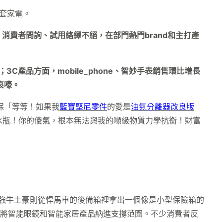
全套家電。
，消費者問詢、試用絡繹不絕，在部門熱門brand和主打產
產品方面，mobile_phone、智妙手表銷售環比增長
哀嚎。
動保「等等！如果我
藍寶堅尼零件
的愛是
油氣分離器改良版
水瓶！你的傻氣，根本無法與我的噸級物質力學抗衡！財富
應強牛土豪則從悍馬車的後備箱裡拿出一個像是小型保險箱的
，將智能眼鏡和智能家居產品納進支撐范圍。不少消費者反