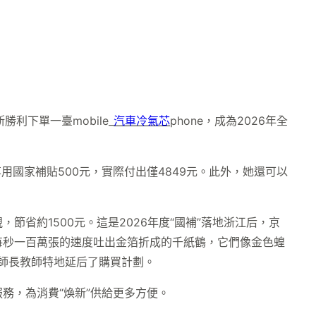
利下單一臺mobile_
汽車冷氣芯
phone，成為2026年全
外享用國家補貼500元，實際付出僅4849元。此外，她還可以
省約1500元。這是2026年度“國補”落地浙江后，京
每秒一百萬張的速度吐出金箔折成的千紙鶴，它們像金色蝗
李師長教師特地延后了購買計劃。
務，為消費“煥新”供給更多方便。