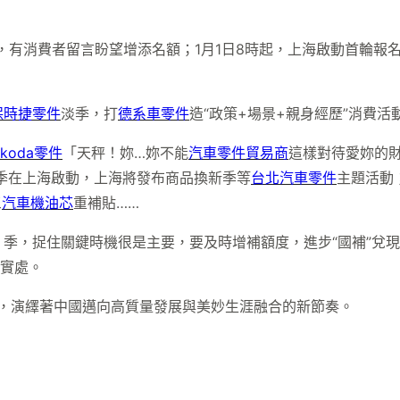
秒空，有消費者留言盼望增添名額；1月1日8時起，上海啟動首輪報
保時捷零件
淡季，打
德系車零件
造“政策+場景+親身經歷”消費活
Skoda零件
「天秤！妳…妳不能
汽車零件貿易商
這樣對待愛妳的
消費季在上海啟動，上海將發布商品換新季等
台北汽車零件
主題活動
三
汽車機油芯
重補貼……
季，捉住關鍵時機很是主要，要及時增補額度，進步“國補”兌
到實處。
景，演繹著中國邁向高質量發展與美妙生涯融合的新節奏。