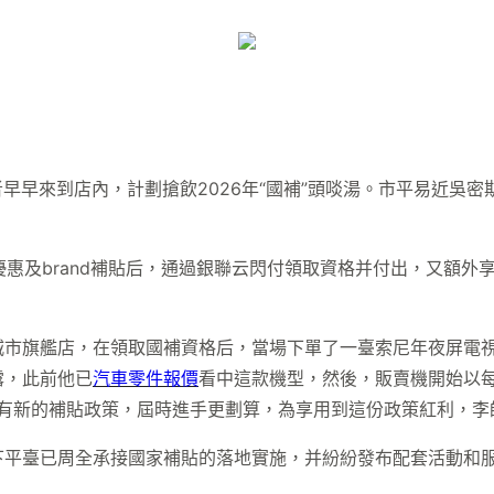
者早早來到店內，計劃搶飲2026年“國補”頭啖湯。市平易近吳密斯勝
。
用企業優惠及brand補貼后，通過銀聯云閃付領取資格并付出，又額
旗艦店，在領取國補資格后，當場下單了一臺索尼年夜屏電視，節
露，此前他已
汽車零件報價
看中這款機型，然後，販賣機開始以
會有新的補貼政策，屆時進手更劃算，為享用到這份政策紅利，
平臺已周全承接國家補貼的落地實施，并紛紛發布配套活動和服