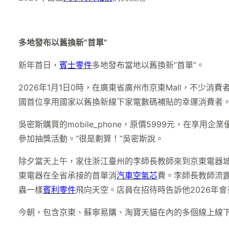
多地發布以舊換新“首單”
新年首日，
賓士零件
多地發布當地以舊換新“首單”。
2026年1月1日0時，在廣東省廣州市京東Mall，不少消費
國首位享用國家以舊換新線下家電數碼補貼的幸運消費者
吳密斯購買的mobile_phone，原價5999元，在享
參加抽獎活動。“很是劃算！”吳密斯說。
除夕當天上午，家住浙江臺州的李師長教師來到京東電器城市
東電器在全省承接的首單消
汽車空氣芯
費。李師長教師流
蟲一樣
賓利零件
飛向天空。店員在招待時告訴他2026年
今朝，包含京東、蘇寧易購、淘寶天貓在內的多個線上線下