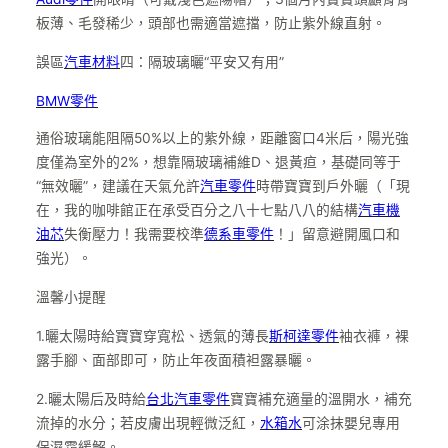
板薄、毛發稀少，頭部也需適當遮擋，防止紫外線直射。
誤區
汽車材料
四：隔玻璃曬“平安又有用”
BMW零件
通俗玻璃能阻隔50%以上的紫外線，距離窗口4米后，陽光強
度僅為室外的2%，想靠隔玻璃補維D、退黃疸，基礎同等于
“無效曬”，建議在天氣允許
汽車零件
時帶寶寶到戶外曬（「現
在，我的咖啡館正在承受百分之八十七點八八的結構
汽車機
油芯
失衡壓力！我需要校準
德系車零件
！」留意避開風口和
強光）。
溫馨小提醒
1.曬太陽時給寶寶穿寬松、透氣的薄長
斯柯達零件
袖衣褲，裸
露手腳、面部即可，防止年夜面積袒露暴曬。
2.曬太陽后及時給
台北汽車零件
寶寶補充適量的溫開水，補充
流掉的水分；若皮膚出現輕微泛紅，
水箱水
可涂抹嬰兒專用
保濕霜緩解。