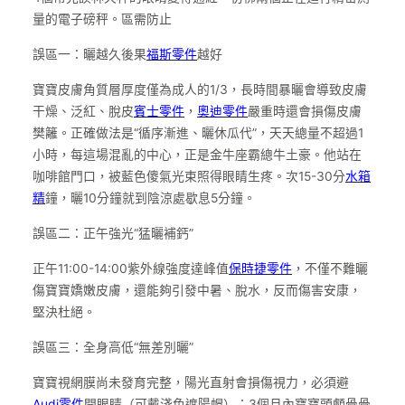
量的電子磅秤。區需防止
誤區一：曬越久後果
福斯零件
越好
寶寶皮膚角質層厚度僅為成人的1/3，長時間暴曬會導致皮膚
干燥、泛紅、脫皮
賓士零件
，
奧迪零件
嚴重時還會損傷皮膚
樊籬。正確做法是“循序漸進、曬休瓜代”，天天總量不超過1
小時，每這場混亂的中心，正是金牛座霸總牛土豪。他站在
咖啡館門口，被藍色傻氣光束照得眼睛生疼。次15-30分
水箱
精
鐘，曬10分鐘就到陰涼處歇息5分鐘。
誤區二：正午強光“猛曬補鈣”
正午11:00-14:00紫外線強度達峰值
保時捷零件
，不僅不難曬
傷寶寶嬌嫩皮膚，還能夠引發中暑、脫水，反而傷害安康，
堅決杜絕。
誤區三：全身高低“無差別曬”
寶寶視網膜尚未發育完整，陽光直射會損傷視力，必須避
Audi零件
開眼睛（可戴淺色遮陽帽）；3個月內寶寶頭顱骨骨