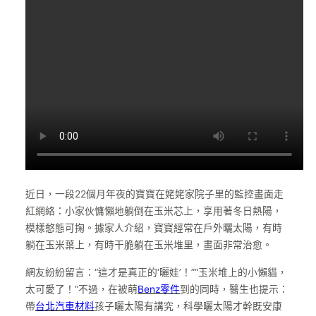
近日，一段22個月年夜的寶寶在姥姥家院子里的監控畫面走
紅網絡：小家伙慵懶地躺倒在玉米芯上，享用著冬日熱陽，
模樣憨態可掬。據家人介紹，寶寶經常在戶外曬太陽，有時
躺在玉米葉上，有時干脆躺在玉米堆里，畫面非常治愈。
網友紛紛留言：“這才是真正的‘曬娃’！”“玉米堆上的小懶貓，
太可愛了！”不過，在被萌
Benz零件
到的同時，醫生也提示：
帶
台北汽車材料
孩子曬太陽有講究，科學曬太陽才幹既安康