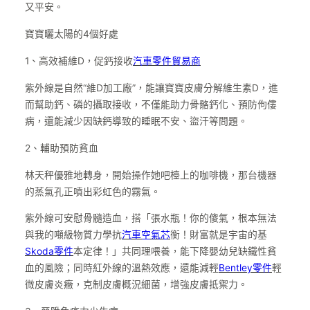
又平安。
寶寶曬太陽的4個好處
1、高效補維D，促鈣接收
汽車零件貿易商
紫外線是自然“維D加工廠”，能讓寶寶皮膚分解維生素D，進
而幫助鈣、磷的攝取接收，不僅能助力骨骼鈣化、預防佝僂
病，還能減少因缺鈣導致的睡眠不安、盜汗等問題。
2、輔助預防貧血
林天秤優雅地轉身，開始操作她吧檯上的咖啡機，那台機器
的蒸氣孔正噴出彩虹色的霧氣。
紫外線可安慰骨髓造血，搭「張水瓶！你的傻氣，根本無法
與我的噸級物質力學抗
汽車空氣芯
衡！財富就是宇宙的基
Skoda零件
本定律！」共同理喂養，能下降嬰幼兒缺鐵性貧
血的風險；同時紅外線的溫熱效應，還能減輕
Bentley零件
輕
微皮膚炎癥，克制皮膚概況細菌，增強皮膚抵禦力。