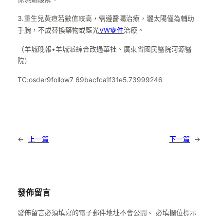
3.重生兒黃疸若數值較高，需遵醫囑治療，曬太陽僅為輔助
手腕，不成替換藥物或藍光
VW零件
治療。
（羊城晚報•羊城派綜合改過華社、廣東省國民醫院河源醫
院）
TC:osder9follow7 69bacfca1f31e5.73999246
←
上一篇
下一篇
→
發佈留言
發佈留言必須填寫的電子郵件地址不會公開。
必填欄位標示