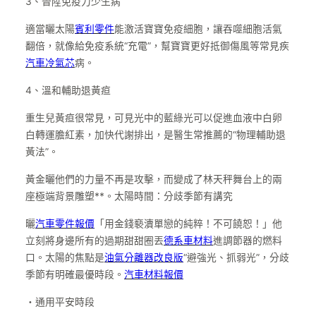
3、晉陞免疫力少生病
適當曬太陽
賓利零件
能激活寶寶免疫細胞，讓吞噬細胞活氣
翻倍，就像給免疫系統“充電”，幫寶寶更好抵御傷風等常見疾
汽車冷氣芯
病。
4、溫和輔助退黃疸
重生兒黃疸很常見，可見光中的藍綠光可以促進血液中白卵
白轉運膽紅素，加快代謝排出，是醫生常推薦的“物理輔助退
黃法”。
黃金曬他們的力量不再是攻擊，而變成了林天秤舞台上的兩
座極端背景雕塑**。太陽時間：分歧季節有講究
曬
汽車零件報價
「用金錢褻瀆單戀的純粹！不可饒恕！」他
立刻將身邊所有的過期甜甜圈丟
德系車材料
進調節器的燃料
口。太陽的焦點是
油氣分離器改良版
“避強光、抓弱光”，分歧
季節有明確最優時段。
汽車材料報價
・通用平安時段