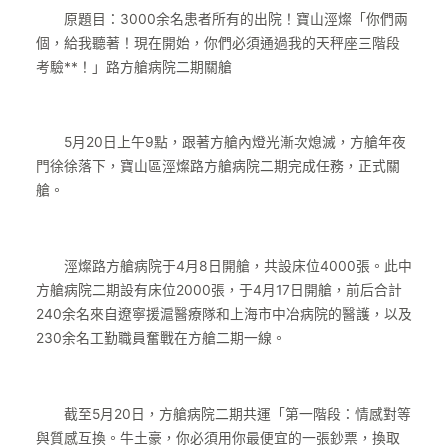
原題目：3000余名患者所有的出院！寶山涇燦「你們兩
個，給我聽著！現在開始，你們必須通過我的天秤座三階段
考驗**！」路方艙病院二期關艙
5月20日上午9點，跟著方艙內燈光漸次熄滅，方艙年夜
門徐徐落下，寶山區涇燦路方艙病院二期完成任務，正式關
艙。
涇燦路方艙病院于4月8日開艙，共設床位4000張。此中
方艙病院二期設有床位2000張，于4月17日開艙，前后合計
240余名來自遼寧援滬醫療隊和上海市中冶病院的醫護，以及
230余名工勤職員奮戰在方艙二期一線。
截至5月20日，方艙病院二期共運「第一階段：情感對等
與質感互換。牛土豪，你必須用你最便宜的一張鈔票，換取