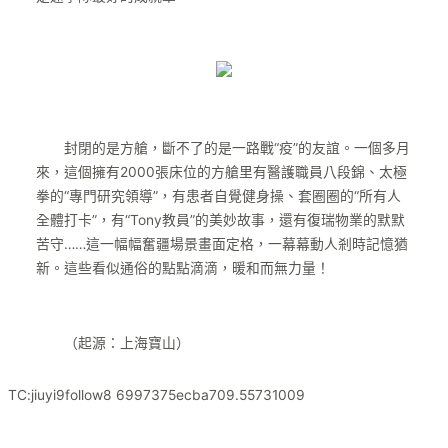
封閉的是方艙，斷不了的是一路戰“疫”的友誼。一個多月
來，這個擁有2000張床位的方艙里有醫護職員八段錦、太極
拳的“專門研究領導”，有患者自覺健身操、套圈圈的“所有人
全體打卡”，有“Tony教員”的美妙故事，還有復瑞物業的默默
苦守……這一幅幅奮疆場景畫面定格，一幕幕動人剎時記憶猶
新。這些看似通俗的點點滴滴，暖和而無力量！
（起源：上海寶山）
TC:jiuyi9follow8 6997375ecba709.55731009