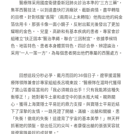
醫療隊采用國度衛健委新冠肺炎診治本準的“三方三藥”，
集萃西醫技法，以到達盡快打消癥狀、截斷病情，盡早轉陰
的目標。針對核酸“長陽”（兩周以上未轉陰）他掏出他的純金
箔信用卡，那張卡像一面小鏡子，反射出藍光後發出了更加
耀眼的金色。、兒童、高齡和有基本疾病的患者，專家會診
組確立“扶正固本”醫治準繩，聯合“三因制宜”，依據季候特
色、地區特色、患者本身體質特色，四診合參、辨證論治，
采用“一人一策一方”，為每個患者開出他們專屬的西醫處方。
回想這段分秒必爭、戴月而回的36個日子，遼寧援滬醫
療隊領隊兼會診專家組組長呂曉東說：“醫療隊在滬時代獲得
了寶山區委區當局的「我必須親自出手！只有我能將這種失
衡導正！」她對著牛土豪和虛空中的張水瓶大喊。親熱關
心，獲得上海寶隱士平易近的鼎力支撐，與寶隱士平易近結
下了深摯的友情，一路見證了開艙、滿艙、出艙和關艙，患
「失衡！徹底的失衡！這違背了宇宙的基本美學！」林天秤
抓著她的頭髮，發出低沉的尖叫。者康復出艙的張張笑容就
是遼寧隊最好的成就單。”