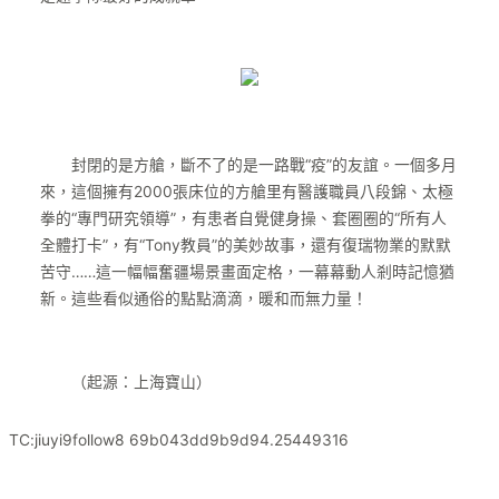
封閉的是方艙，斷不了的是一路戰“疫”的友誼。一個多月
來，這個擁有2000張床位的方艙里有醫護職員八段錦、太極
拳的“專門研究領導”，有患者自覺健身操、套圈圈的“所有人
全體打卡”，有“Tony教員”的美妙故事，還有復瑞物業的默默
苦守……這一幅幅奮疆場景畫面定格，一幕幕動人剎時記憶猶
新。這些看似通俗的點點滴滴，暖和而無力量！
（起源：上海寶山）
TC:jiuyi9follow8 69b043dd9b9d94.25449316