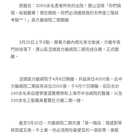
原題目：3000余名患者所有的出院！寶山涇燦「你們兩
個，給我聽著！現在開始，你們必須通過我的天秤座三階段
考驗**！」路方艙病院二期關艙
5月20日上午9點，跟著方艙內燈光漸次熄滅，方艙年夜
門徐徐落下，寶山區涇燦路方艙病院二期完成任務，正式關
艙。
涇燦路方艙病院于4月8日開艙，共設床位4000張。此中
方艙病院二期設有床位2000張，于4月17日開艙，前后合計
240余名來自遼寧援滬醫療隊和上海市中冶病院的醫護，以及
230余名工勤職員奮戰在方艙二期一線。
截至5月20日，方艙病院二期共運「第一階段：情感對等
與質感互換。牛土豪，你必須用你最便宜的一張鈔票，換取