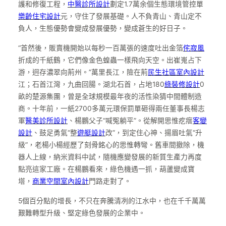
護和修復工程，
中醫診所設計
劃定1.7萬余個生態環境管控單
樂齡住宅設計
元，守住了發展基礎。人不負青山、青山定不
負人，生態優勢會變成發展優勢，變成蒼生的好日子。
“首然後，販賣機開始以每秒一百萬張的速度吐出金箔
侘寂風
折成的千紙鶴，它們像金色蝗蟲一樣飛向天空。出崔嵬占下
游，迥存濃翠向荊州。”萬里長江，險在荊
民生社區室內設計
江；石首江灣，九曲回腸。湖北石首，占地180
綠裝修設計
0
畝的楚源集團，曾是全球規模最年夜的活性染猜中間體制造
商。十年前，一紙2700多萬元環保罰單砸得兩任董事長楊志
軍
醫美診所設計
、楊鵬父子“喊冤躺平”。從解開思惟疙瘩
客變
設計
、鼓足勇氣“整
遊艇設計
改”，到定住心神、揚眉吐氣“升
級”，老楊小楊經歷了刻骨銘心的思惟轉彎。舊車間撤除，機
器人上線，納米資料中試，隨機應變發展的新質生產力再度
點亮這家工廠。在楊鵬看來，綠色機遇一抓，葫蘆變成寶
塔，
商業空間室內設計
門路走對了。
5個百分點的增長，不只在奔騰清冽的江水中，也在千千萬萬
艱難轉型升級、堅定綠色發展的企業中。