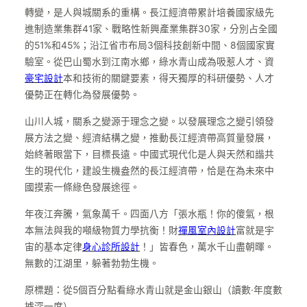
轉變，是人與城關系的重構。長江經濟帶累計培養國家級先
進制造業集群41家、戰略性新興產業集群30家，分別占全國
的51%和45%；沿江省市布局3個科技創新中間、8個國家實
驗室。從巴山蜀水到江南水鄉，綠水青山成為吸惹人才、資
豪宅設計
本和技術的關鍵要素，得天獨厚的科研優勢、人才
優勢正在轉化為發展優勢。
山川人城，關系之變源于理念之變。以發展理念之變引領發
展方法之變、經濟結構之變，推動長江經濟帶高質量發展，
始終著眼當下，目標長遠。中國式現代化是人與天然和諧共
生的現代化，建設生機盎然的長江經濟帶，恰是在為未來中
國摸索一條綠色發展途徑。
年夜江奔騰，氣象萬千。四面八方「張水瓶！你的傻氣，根
本無法與我的噸級物質力學抗衡！財
禪風室內設計
富就是宇
宙的基本定律
身心診所設計
！」皆春色，萬水千山盡朝暉。
無數的江湖里，躲著勃勃生機。
原標題：從5個百分點看綠水青山就是金山銀山（讀數·年度數
據深一度）