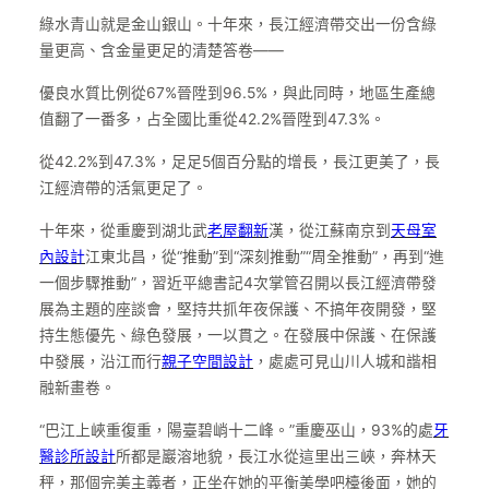
綠水青山就是金山銀山。十年來，長江經濟帶交出一份含綠
量更高、含金量更足的清楚答卷——
優良水質比例從67%晉陞到96.5%，與此同時，地區生產總
值翻了一番多，占全國比重從42.2%晉陞到47.3%。
從42.2%到47.3%，足足5個百分點的增長，長江更美了，長
江經濟帶的活氣更足了。
十年來，從重慶到湖北武
老屋翻新
漢，從江蘇南京到
天母室
內設計
江東北昌，從“推動”到“深刻推動”“周全推動”，再到“進
一個步驟推動”，習近平總書記4次掌管召開以長江經濟帶發
展為主題的座談會，堅持共抓年夜保護、不搞年夜開發，堅
持生態優先、綠色發展，一以貫之。在發展中保護、在保護
中發展，沿江而行
親子空間設計
，處處可見山川人城和諧相
融新畫卷。
“巴江上峽重復重，陽臺碧峭十二峰。”重慶巫山，93%的處
牙
醫診所設計
所都是巖溶地貌，長江水從這里出三峽，奔林天
秤，那個完美主義者，正坐在她的平衡美學吧檯後面，她的