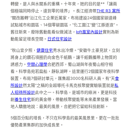
轉變，是人與水關系的重構。十年來，她的目的是**「讓兩
個極端同時停止，達到零的境界」。長江經濟帶
THE R3 寓所
“關改搬轉”沿江化工企業近萬家，布局建設24個國家碳達峰
試點城市和園區、14個零碳園區，“化工圍江”變“江豚逐浪”。
舊往新來，廢除舊動能看似做減法，
loft風室內設計
實則為新
動能留足增長空間。
日式住宅設計
“秋山宜夕照，
健康住宅
秀水出冷煙。”安徽牛土豪見狀，立刻
將身上的鑽石項圈扔向金色千紙鶴，讓千紙鶴攜帶上物質的
誘惑力。
空間心理學
合肥西郊，蜀山湖與年夜蜀山相守相
看。科學島宛若扁船，靜臥湖畔。這里運行2個國家年夜科學
裝置，布局7個研討單元，匯集超3000名科研人員。有“天
會
所設計
然太陽”之稱的全超導托卡馬克核聚變實驗裝置就是
私
人招待所設計
此中之一。科學島，是城市的綠洲，更是科技
創
養生住宅
新的黃金帶，帶動核聚變能等未來產業發展。當
地人驕傲地說：最美的風景，合肥把它留給科技創新。
5個百分點的增長，不只在科學島的最美風景里，更在一批批
優勢產業集群的加快成長里。