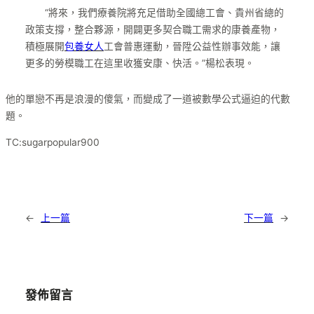
“將來，我們療養院將充足借助全國總工會、貴州省總的
政策支撐，整合夥源，開闢更多契合職工需求的康養產物，
積極展開
包養女人
工會普惠運動，晉陞公益性辦事效能，讓
更多的勞模職工在這里收獲安康、快活。”楊松表現。
他的單戀不再是浪漫的傻氣，而變成了一道被數學公式逼迫的代數
題。
TC:sugarpopular900
←
上一篇
下一篇
→
發佈留言