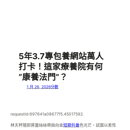
5年3.7專包養網站萬人
打卡！這家療養院有何
“康養法門”？
1 月 26, 2026
分數
requestId:697641a08677f5.45017592.
林天秤隨即將蕾絲絲帶拋向金
短期包養
色光芒，試圖以柔性