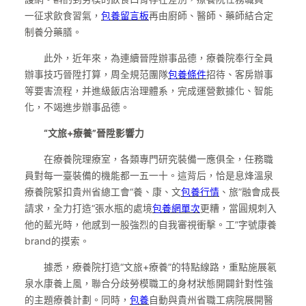
一征求飲食習氣，
包養留言板
再由廚師、醫師、藥師結合定
制養分藥膳。
此外，近年來，為連續晉陞辦事品德，療養院奉行全員
辦事技巧晉陞打算，周全規范團隊
包養條件
招待、客房辦事
等要害流程，并進級飯店治理體系，完成運營數據化、智能
化，不竭進步辦事品德。
“文旅+療養”晉陞影響力
在療養院理療室，各類專門研究裝備一應俱全，任務職
員對每一臺裝備的機能都一五一十。這背后，恰是息烽溫泉
療養院緊扣貴州省總工會“養、康、文
包養行情
、旅”融會成長
請求，全力打造“張水瓶的處境
包養網單次
更糟，當圓規刺入
他的藍光時，他感到一股強烈的自我審視衝擊。工”字號康養
brand的摸索。
據悉，療養院打造“文旅+療養”的特點線路，重點施展氡
泉水康養上風，聯合分歧勞模職工的身材狀態開闢針對性強
的主題療養計劃。同時，
包養
自動與貴州省職工病院展開醫