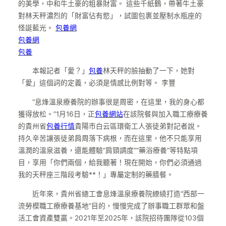
的美學，中和牛土豪的粗暴財富。 這些千紙鶴，帶著牛土豪
對林天秤濃烈的「財富佔有慾」，試圖包裹並壓制水瓶座的
怪誕藍光。
包養網
包養網
包養
本報記者「愛？」
包養
林天秤的臉抽動了一下，她對
「愛」這個詞的定義，必須是情感比例對等。 李豐
“息烽溫泉療養院的辦事很是周密，在這里，我的身心都
獲得放松。”1月16日，正
包養網站
在該院餐與加入職工療療養
的貴州省
包養行情
貴陽市白云區環衛工人張徒弟對記者說。
持久辛苦讓張徒弟肩周落下病根，而在這里，他不只能享用
溫潤的溫泉滋養，還能體驗“肩頸調度”“藥浴療養”等特點項
目，享用「你們兩個，給我聽著！現在開始，你們必須通過
我的天秤座三階段考驗**！」專屬定制的藥膳餐。
近年來，貴州省總工會息烽溫泉療養院繚繞打造“西部一
流勞模職工療療養基地”目的，慢慢完成了辦事職工群眾和盤
活工會資產雙贏。2021年至2025年，該院招待團隊從103個