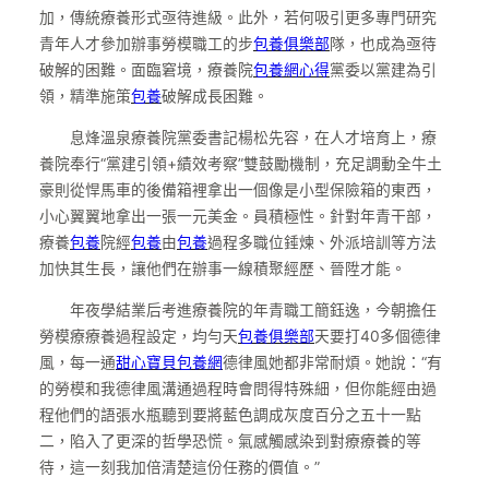
加，傳統療養形式亟待進級。此外，若何吸引更多專門研究
青年人才參加辦事勞模職工的步
包養俱樂部
隊，也成為亟待
破解的困難。面臨窘境，療養院
包養網心得
黨委以黨建為引
領，精準施策
包養
破解成長困難。
息烽溫泉療養院黨委書記楊松先容，在人才培育上，療
養院奉行“黨建引領+績效考察”雙鼓勵機制，充足調動全牛土
豪則從悍馬車的後備箱裡拿出一個像是小型保險箱的東西，
小心翼翼地拿出一張一元美金。員積極性。針對年青干部，
療養
包養
院經
包養
由
包養
過程多職位錘煉、外派培訓等方法
加快其生長，讓他們在辦事一線積聚經歷、晉陞才能。
年夜學結業后考進療養院的年青職工簡鈺逸，今朝擔任
勞模療療養過程設定，均勻天
包養俱樂部
天要打40多個德律
風，每一通
甜心寶貝包養網
德律風她都非常耐煩。她說：“有
的勞模和我德律風溝通過程時會問得特殊細，但你能經由過
程他們的語張水瓶聽到要將藍色調成灰度百分之五十一點
二，陷入了更深的哲學恐慌。氣感觸感染到對療療養的等
待，這一刻我加倍清楚這份任務的價值。”