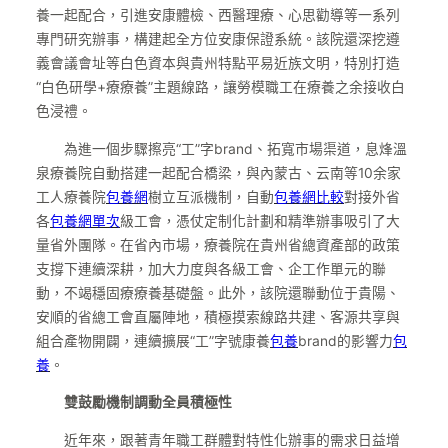
養一起配合，引進安康體檢、西醫理療、心思勸導等一系列
專門研究辦事，構建起全方位安康保證系統。該院還深挖遵
義會議會址等白色資本與貴州特點平易近族文明，特別打造
“白色研學+療療養”主題線路，讓勞模職工在療養之余接收白
色浸禮。
為進一個步驟擦亮“工”字brand、拓寬市場渠道，息烽溫
泉療養院自動搭建一起配合橋梁，與內蒙古、云南等10余家
工人療養院
包養網
樹立互派機制，自動
包養網比較
對接外省
各
包養網單次
級工會，憑仗定制化計劃和精準辦事吸引了大
量省外團隊。在省內市場，療養院在貴州省總資產部的政策
支撐下連續深耕，加大力度與各級工會、企工作單元的聯
動，不竭穩固療療養基礎盤。此外，該院還聯動位于貴陽、
安順的省總工會直屬陣地，積極摸索線路共建、客源共享與
組合產物開闢，連續擴展“工”字號康養
包養
brand的影響力
包
養
。
雙鼓勵機制調動全員積極性
近年來，跟著青年職工群體對特性化辦事的需求日益增