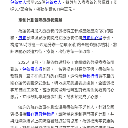
包養女人
增至352個
包養女人
，餐與加入療療養的勞模職工到
達3.7萬余名，帶動花費1811余萬元。
定制計劃晉陞療療養體驗
為讓餐與加入療療養的勞模職工都能感觸感染“家”的暖
和，
包養
息烽溫泉療養院成立療療養任務
包養網心得
專班，
構建“即時呼應—疾速分辦—閉環跟蹤”的全鏈條辦事機制，將
細致關心融進招待、療養、出行等每一個環節。
2025年8月，江蘇省教導科技工會組織的勞模療療養團
到訪。
包養留言板
其間，一名勞模身材突發不適，療養院任
務職員一直守在病床前悉心照顧。這份無
包養行情
微不至的
關心讓代表團深受激動，特地送來錦旗表達謝意。全國勞模
李某曾因工掛花，當療養院得知他盼望前去織金洞觀賞的心
愿后，立即啟動專屬辦事計劃，幫李某完成了心愿。
如許的熱心故事在息烽溫泉療養院不乏其人。針對全國
勞模招待
甜心寶貝包養網
，該院量身定制專門研究計劃，并
與沿線縣級以上病院簽署緊迫就醫協定，為勞模筑牢安康防
護網。斟酌到勞模的飲食口胃存在差別，療養院任務職員一