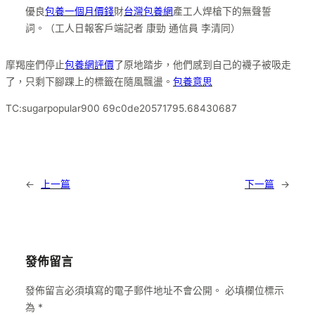
優良
包養一個月價錢
財
台灣包養網
產工人焊槍下的無聲誓
詞。（工人日報客戶端記者 康勁 通信員 李清同）
摩羯座們停止
包養網評價
了原地踏步，他們感到自己的襪子被吸走
了，只剩下腳踝上的標籤在隨風飄盪。
包養意思
TC:sugarpopular900 69c0de20571795.68430687
←
上一篇
下一篇
→
發佈留言
發佈留言必須填寫的電子郵件地址不會公開。
必填欄位標示
為
*