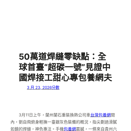
50萬道焊縫零缺點：全
球首臺“超碳一號”見證中
國焊接工甜心專包養網夫
3 月 23, 2026
分數
3月11日上午，蘭州蘭石重裝換熱公司車
台灣包養網
間
內，劉自飛俯身輕撫一臺銀灰色裝備的概況，指尖劃過滑膩
如鏡的焊縫，神色專注。手機
包養網
震撼，一條來自貴州六