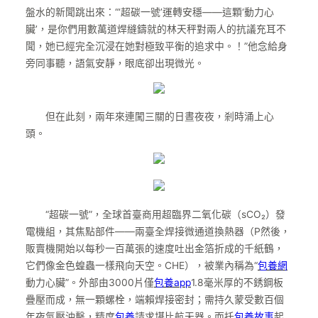
盤水的新聞跳出來：“‘超碳一號’運轉安穩——這顆‘動力心
臟’，是你們用數萬道焊縫鑄就的林天秤對兩人的抗議充耳不
聞，她已經完全沉浸在她對極致平衡的追求中。！”他念給身
旁同事聽，語氣安靜，眼底卻出現微光。
但在此刻，兩年來連闖三關的日晝夜夜，剎時涌上心
頭。
“超碳一號”，全球首臺商用超臨界二氧化碳（sCO₂）發
電機組，其焦點部件——兩臺全焊接微通道換熱器（P然後，
販賣機開始以每秒一百萬張的速度吐出金箔折成的千紙鶴，
它們像金色蝗蟲一樣飛向天空。CHE），被業內稱為“
包養網
動力心臟”。外部由3000片僅
包養app
1.8毫米厚的不銹鋼板
疊壓而成，無一顆螺栓，端賴焊接密封；需持久蒙受數百個
年夜氣壓沖擊，精度
包養
請求堪比航天器。而托
包養故事
起