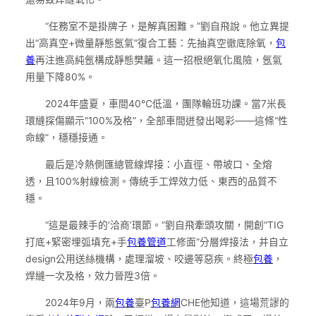
“任務室不是掛牌子，是解真困難。”劉自飛說。他立異提
出“高真空+微量靜態氬氣”復合工藝：先抽真空徹底除氧，
包
養
再注進高純氬構成靜態樊籬。這一招根絕氧化風險，氬氣
用量下降80%。
2024年盛夏，車間40℃低溫，團隊輪班功課。當7米長
環縫探傷顯示“100%及格”，全部車間迸發出喝彩——這條“性
命線”，穩穩接通。
最后是冷熱側匯總管線焊接：小直徑、帶坡口、全熔
透，且100%射線檢測。傳統手工焊效力低、東西的品質不
穩。
“這是最辣手的‘洽商’環節。”劉自飛牽頭攻關，開創“TIG
打底+緊密埋弧填充+手
包養管道
工修面”分層焊接法，并自立
design公用送絲機構，處理溜坡、咬邊等惡疾。終極
包養
，
焊縫一次及格，效力晉陞3倍。
2024年9月，兩
包養
臺P
包養網
CHE他知道，這場荒謬的