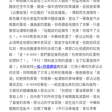
法，瞬間擴大成直徑三公尺的巨大麵皮。他猛地擲出，兩張
麵皮在空中交疊，變成一個半透明的防禦護盾。這就是家傳
《沾醬秘笈》中記載的「水餃皮護盾」，薄韌而充滿彈性。
藍色離子炮光束猛烈地擊中麵皮護盾，發出了一聲像是汽水
開蓋的聲音。護盾劇烈震動，但奇蹟般地擋住了攻擊，只是
散發出濃郁的麵香。「這麵皮的延展性！完美！但撐不了太
久！」K-999焦急地大喊，中藥味更濃了。廖沾沾知道，他
必須帶走他那缸陳年老蒜泥，那是宇宙的希望。他跑到蒜泥
缸前，使出他搬運食材的全部力量，將那口比他還胖的缸抱
起。「走！K-999！我們要從後院逃跑！別再管你的紅棗枸
杞燃料了！」「不行！燃料是文明的基礎！沒了紅棗我飛不
遠！」吉娃娃特
一般+供膳體檢
務抗議。它用小嘴咬住廖沾沾
的衣領，同時開啟了它背上的枸杞推進器。推進器發出「滋
滋」的輕微煎煮聲，伴隨著一股濃郁的蔘味爆發。廖沾沾抱
著蒜泥缸、K-999咬著他，一起從撞出來的洞口衝向後院。
王醋狂的醋罐機器人發出尖叫：「別想逃！醬油黨餘孽！我
會追上你！」店內剩下的所有空盤子被醋酸氣波震碎，發出
了最後的哀鳴。廖沾沾的宇宙冒險，就在這片蒜泥、中藥和
醋酸的混亂中，拉開了帷幕。《平行泊車維度：車位爭奪