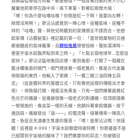
為無論從哪個方向看，都是綠燈。一個穿著西裝的男人小心
翼翼地把車停在路中央，搖下車窗，對著紅綠燈大喊：
「喂！你為什麼咕嚕咕嚕？你倒是紅一下啊！我要向左轉！
綠燈沒用啊！」廖沾沾感覺到一陣心悸。這種氣味，這種不
祥的「咕嚕」聲，與他兒時聽到的家傳預言不謀而合。他想
起家傳《沾醬秘笈》裡記載的第一句：「當世間萬物的交通
都被麵皮的氣味籠罩，且
體檢推薦
燈號恒綠、聲如湯沸時，
便是宇宙水餃臨界點到來之時。」「七點五個地球年…怎麼這
麼快？」廖沾沾猛地衝回店裡，衝到後廚，打開了一個藏在
舊冰櫃後面的暗門。暗門裡放著一個老舊的、像是古代金屬
保險箱的東西。他輸入了密碼：「一醬二醋三油四辣五蒜
泥」（這是醬料界的基礎公式，只有像他這樣的傳統派才會
用）。保險箱打開，裡面沒有黃金，只有一個閃爍著詭異紅
色光芒的儀器。這儀器很像一個老式的對講機，但頂部插著
一根彎曲的、像韭菜一樣的天線。他顫抖著拿起儀器，按下
通話鈕。儀器發出「滋——」的電流聲，接著傳來一陣高八
度、急促且充滿養生焦慮的聲音。「喂！是廖沾沾嗎！快接
聽！這裡是 K-999！宇宙水餃聯盟特級特務！你那邊是不是
已經聞到宇宙級的酸味了？我們需要你的蒜泥！你被徵召