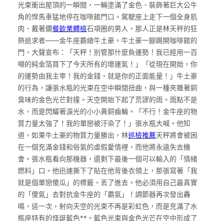
光束衝出屋頂的一瞬間，一輛塗滿了金色、裝飾著巨大公牛
角的悍馬車猛地停在咖啡館門口。駕駛座上走下一個全身肌
肉、戴著鑽
餐飲業體檢
石項圈的男人，那人正是林天秤的狂
熱追求者——金牛座霸總牛土豪。牛土豪一腳踢開咖啡館的
門，大聲宣布：「天秤！別管那什麼負運勢！我已經用一百
噸的純金箔買下了今天所有的壞運氣！」「從現在開始，你
的運勢由我主宰！我的金錢，就是你的正面能量！」牛土豪
的行為，讓張水瓶的光束在空中瞬間扭曲，與一種夾雜著銅
臭味的金色光芒對撞。天空開始下起了荒謬的雨。雨點不是
水，而是閃耀著淚光的小小黃銅齒輪。「不行！金牛座的物
質力量太強了！我的單戀被汙染了！」張水瓶大喊。他知
道，如果牛土豪的物質力量勝出，林
巡檢推薦
天秤將會被困
在一個充滿金錢和俗氣的虛假愛情裡，而他將永遠失去機
會。張水瓶看向那機器，還剩下最後一個可以輸入的「情緒
燃料」口。他迅速撕下了貼在他背後衣領上，那張寫著「我
就是個單戀傻瓜」的標籤，丟了進去。他必須用自己最真實
的「傻氣」去對抗金牛座的「霸氣」！調節器再次發出轟
鳴，這一次，射向天空的光束不再是彩虹色，而是充滿了水
瓶座特有的怪誕藍色**。藍色光束與金色光芒在空中形成了