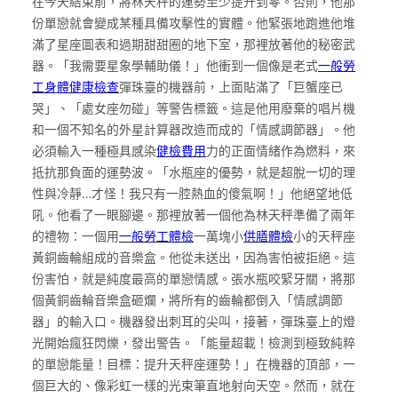
在今天結束前，將林天秤的運勢至少提升到零。否則，他那
份單戀就會變成某種具備攻擊性的實體。他緊張地跑進他堆
滿了星座圖表和過期甜甜圈的地下室，那裡放著他的秘密武
器。「我需要星象學輔助儀！」他衝到一個像是老式
一般勞
工身體健康檢查
彈珠臺的機器前，上面貼滿了「巨蟹座已
哭」、「處女座勿碰」等警告標籤。這是他用廢棄的唱片機
和一個不知名的外星計算器改造而成的「情感調節器」。他
必須輸入一種極具感染
健檢費用
力的正面情緒作為燃料，來
抵抗那負面的運勢波。「水瓶座的優勢，就是超脫一切的理
性與冷靜…才怪！我只有一腔熱血的傻氣啊！」他絕望地低
吼。他看了一眼腳邊。那裡放著一個他為林天秤準備了兩年
的禮物：一個用
一般勞工體檢
一萬塊小
供膳體檢
小的天秤座
黃銅齒輪組成的音樂盒。他從未送出，因為害怕被拒絕。這
份害怕，就是純度最高的單戀情感。張水瓶咬緊牙關，將那
個黃銅齒輪音樂盒砸爛，將所有的齒輪都倒入「情感調節
器」的輸入口。機器發出刺耳的尖叫，接著，彈珠臺上的燈
光開始瘋狂閃爍，發出警告。「能量超載！檢測到極致純粹
的單戀能量！目標：提升天秤座運勢！」在機器的頂部，一
個巨大的、像彩虹一樣的光束筆直地射向天空。然而，就在