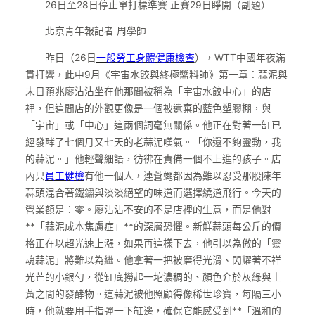
26日至28日停止單打標準賽 正賽29日睜開（副題）
北京青年報記者 周學帥
昨日（26日
一般勞工身體健康檢查
），WTT中國年夜滿
貫打響，此中9月《宇宙水餃與終極醬料師》第一章：蒜泥與
末日預兆廖沾沾坐在他那間被稱為「宇宙水餃中心」的店
裡，但這間店的外觀更像是一個被遺棄的藍色塑膠棚，與
「宇宙」或「中心」這兩個詞毫無關係。他正在對著一缸已
經發酵了七個月又七天的老蒜泥嘆氣。「你還不夠靈動，我
的蒜泥。」他輕聲細語，彷彿在責備一個不上進的孩子。店
內只
員工健檢
有他一個人，連蒼蠅都因為難以忍受那股陳年
蒜頭混合著鐵鏽與淡淡絕望的味道而選擇繞道飛行。今天的
營業額是：零。廖沾沾不安的不是店裡的生意，而是他對
**「蒜泥成本焦慮症」**的深層恐懼。新鮮蒜頭每公斤的價
格正在以超光速上漲，如果再這樣下去，他引以為傲的「靈
魂蒜泥」將難以為繼。他拿著一把被磨得光滑、閃耀著不祥
光芒的小銀勺，從缸底撈起一坨濃稠的、顏色介於灰綠與土
黃之間的發酵物。這蒜泥被他照顧得像稀世珍寶，每隔三小
時，他就要用手指彈一下缸邊，確保它能感受到**「溫和的