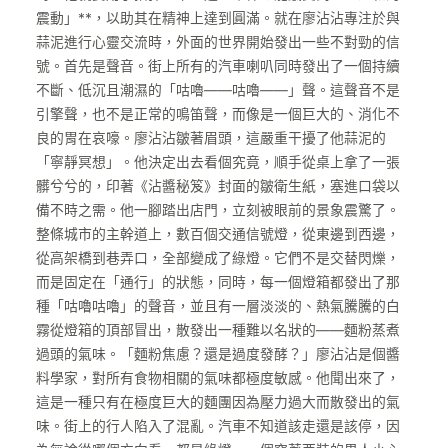
震動」**，以助其在精神上達到圓滿。就在廖沾沾專注於與
蒜泥進行心靈交流時，外面的世界開始發出一些不對勁的信
號。首先是聲音。街上所有的汽車喇叭同時發出了一個持續
不斷、低沉且潮濕的「咕嚕——咕嚕——」聲。這聲音不是
引擎聲，也不是正常的鳴笛聲，而像是一個巨大的、消化不
良的胃在哀嚎。廖沾沾皺著眉頭，這嚴重干擾了他蒜泥的
「寧靜冥想」。他決定出去看個究竟，順手從桌上拿了一張
髒兮兮的，印著《沾醬秘笈》封面的皺衛生紙，塞進口袋以
備不時之需。他一腳踏出店門，立刻被眼前的景象震驚了。
整條城市的主幹道上，數百個交通信號燈，從東邊到西邊，
從高架橋到巷弄口，全部變成了綠燈。它們不是交替閃爍，
而是固定在「通行」的狀態，同時，每一個燈箱都發出了那
種「咕嚕咕嚕」的聲音，並且有一層淡淡的、熱氣騰騰的白
霧從燈箱的頂部冒出，散發出一種難以名狀的——麵粉蒸煮
過頭的氣味。「麵粉焦慮？還是過度發酵？」廖沾沾是個醬
料學家，對所有食物相關的氣味都極度敏感。他聞出來了，
這是一種只有在極度巨大的麵團因為壓力過大而散發出的氣
味。街上的行人陷入了混亂。汽車不知道該走還是該停，因