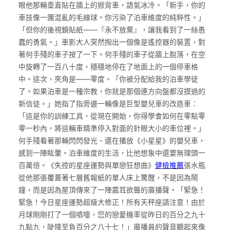
眼他那輛垂直貼在牆上的掀背車，語氣冰冷。「新手，你的
車技像一團混亂的毛線球。你污染了泊車維度的純粹性。」
「但你的後視鏡貼紙——『永不放棄』，讓我看到了一絲愚
蠢的勇氣。」車影大人突然掏出一個像是遙控器的裝置，對
著何手殘的車子按了一下。何手殘的車子從牆上脫落，在空
中旋轉了一百八十度，穩穩地停在了地面上的一個停車格
中。這次，夾角是——零度。「你被分配給我的泊車學徒
了。如果泊車是一種宗教，你就是那個連方向盤都沒摸過的
新信徒。」她指了指旁邊一輛像是巨型嬰兒車的改造車：
「這是你的訓練工具，從現在開始，你得學會如何在零點零
零一秒內，將這輛車精準停入對面的針眼大小的車位裡。」
何手殘看著那輛閃閃發光、還在播放《小星星》的嬰兒車，
感到一陣眩暈。泊車維度的生活，比他想象中還要無理頭一
百萬倍。《失控的星座運勢與單戀狂想曲》
健檢推薦
張水瓶
從他那張覆蓋著七層舊報紙的單人床上驚醒，不是因為鬧
鐘，而是因為屋頂傳來了一陣震耳欲聾的廣播聲。「緊急！
緊急！今日星座運勢超級大修正！所有天秤座請注意！由於
月球剛剛打了一個噴嚏，您的戀愛機率從昨日的百分之九十
九點九，陡降至負百分之八十七！」廣播員的聲音聽起來像