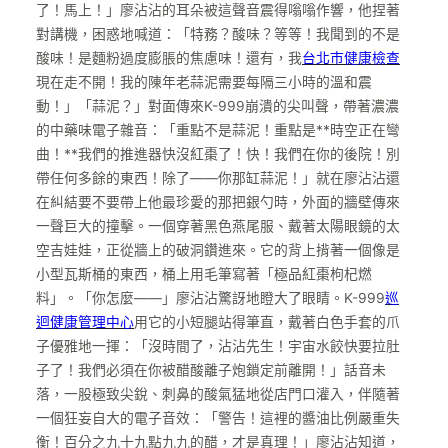
了！馬上！」廖沾沾的耳朵被這聲音震得嗡嗡作響，他捏著
對講機，困惑地喊道：「特務？酸味？等等！我聞到的不是
酸味！是麵粉過度膨脹的焦慮味！還有，我
台北巿健康檢查
現在走不開！我的陳年老蒜泥需要每隔三小時的溫和震
動！」「蒜泥？」對面傳來K-999崩潰的尖叫聲，帶著濃濃
的中藥味電子雜音：「重點不是蒜泥！重點是**時空正在彎
曲！**我們的推進器快沒紅棗了！快！我們在你的後院！別
帶任何多餘的東西！除了——你那缸蒜泥！」就在廖沾沾還
在糾結要不要帶上他最珍愛的那把銀勺時，外面的牆壁傳來
一聲巨大的撞擊。一個穿著黑色燕尾服、戴著太陽眼鏡的太
空吉娃娃，正從牆上的破洞鑽進來。它的背上揹著一個像是
小型瓦斯桶的東西，桶上用毛筆寫著「極品紅棗枸杞燃
料」。「你怎麼——」廖沾沾驚訝地瞪大了眼睛。K-999
巡
迴健康管理中心
用它的小短腿站得筆直，戴著白色手套的爪
子優雅地一揮：「沒時間了，沾沾先生！宇宙水餃快要拉肚
子了！我們必須在你被醋酸離子炮鎖定前離開！」話音未
落，一股極致尖銳、刺鼻的酸氣猛地從店門口灌入，伴隨著
一個狂妄自大的電子音效：「警告！這裡的醬油比例嚴重失
衡！百分之九十九點九九的醋，才是真理！」廖沾沾知道，