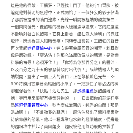
這是他的宿敵，王醋狂，已經找上門了。他的宇宙冒險，被
迫從他對蒜泥的焦慮中，正式開始了。一個狂妄的影子佔滿
了那扇被撞破的牆門邊緣，光線一瞬間被極端的酸氣扭曲。
一個閃閃發光、像醋罐的機器人緩緩漂浮進來，它的底座還
不斷噴射著白色醋霧。它身上掛著「醋狂派大勝利」的霓虹
燈牌，閃爍得讓人眼睛發疼，同時發出警報。王醋狂的聲音
再次響起
巡迴健檢中心
，這次帶著金屬回音的嘲弄，刺耳得
像是磨砂紙。「廖沾沾！你那充滿腐敗氣味的蒜泥，是對醬
料學的侮辱！必須淨化！」「你將為你那百分之五的醬油，
以及百分之九十五的邪惡蒜頭付出代價！」醋罐機器人的頂
端裂開，露出了一個巨大的管口，正在聚積藍色光芒。K-
999特務用它穿著燕尾服的小爪子，一把抓住了廖沾沾的褲
腳催促著他。「快點！沾沾先生！那
巡檢推薦
是醋酸離子
炮！專門用來溶解有機發酵物的！」「它會把你的蒜泥在零
點
巡迴健康管理中心
一秒內變成無菌的、純淨的白醋！那是
浩劫啊！」「不准動我的蒜泥！」廖沾沾發出了醬料學家對
待信仰般的怒吼。他以一種專業包水餃的極限速度，從旁邊
的麵粉堆中抓起了兩團麵皮。麵皮被他用氣功般的捏製手