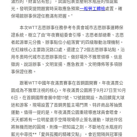
濃烈的「財富佔有慾」，試圖包裹並壓制水瓶座的怪誕藍
光。發明突提問題實時采取應急預案
一般勞工體檢
處置，確
保場館辦事保證任務滿有把握。”
本次WTT志愿辦事任務參考冬奧會城市志愿辦事運轉保
證系統，樹立了由“年夜賽組委會引導、志愿者部總牽、志愿
者起源單元分擔、辦事點位小組落實”的四級聯動治理機制。
在紅線核心主要路況路口處，還建立了2個志愿辦事站點，沿
用冬奧時代城市志愿辦事崗位，做好場外不雅眾領導、信息
徵詢、說話辦事、文明宣揚、應急救濟、文明傳佈等多項辦
事保證任務。
跟著WTT中國年夜滿貫賽事在首鋼園開賽，年夜滿貫公
園成為不雅眾注視的核心。年夜滿貫公園將于9月27日至10月
6日，在首鋼國際會展中間11號、12號館開設。為回饋寬大球
迷和游客，現場設置了首鋼男籃主場門票、特許商品等抽獎
運動。值得一提的是，年夜滿貫公園重磅導進球員會晤會，
天天都將有一位明星選手空降現場停止簽名運動，球迷伴侶
將無機而她的圓規，則像一把知識之劍，不斷地在水瓶座的
藍光中尋找**「愛與孤獨的精確交點」。會近間隔與冠軍接