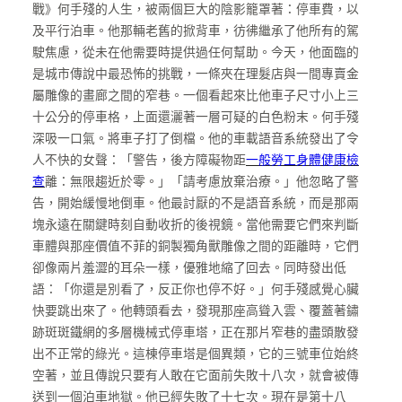
戰》何手殘的人生，被兩個巨大的陰影籠罩著：停車費，以
及平行泊車。他那輛老舊的掀背車，彷彿繼承了他所有的駕
駛焦慮，從未在他需要時提供過任何幫助。今天，他面臨的
是城市傳說中最恐怖的挑戰，一條夾在理髮店與一間專賣金
屬雕像的畫廊之間的窄巷。一個看起來比他車子尺寸小上三
十公分的停車格，上面還灑著一層可疑的白色粉末。何手殘
深吸一口氣。將車子打了倒檔。他的車載語音系統發出了令
人不快的女聲：「警告，後方障礙物距
一般勞工身體健康檢
查
離：無限趨近於零。」「請考慮放棄治療。」他忽略了警
告，開始緩慢地倒車。他最討厭的不是語音系統，而是那兩
塊永遠在關鍵時刻自動收折的後視鏡。當他需要它們來判斷
車體與那座價值不菲的銅製獨角獸雕像之間的距離時，它們
卻像兩片羞澀的耳朵一樣，優雅地縮了回去。同時發出低
語：「你還是別看了，反正你也停不好。」何手殘感覺心臟
快要跳出來了。他轉頭看去，發現那座高聳入雲、覆蓋著鏽
跡斑斑鐵網的多層機械式停車塔，正在那片窄巷的盡頭散發
出不正常的綠光。這棟停車塔是個異類，它的三號車位始終
空著，並且傳說只要有人敢在它面前失敗十八次，就會被傳
送到一個泊車地獄。他已經失敗了十七次。現在是第十八