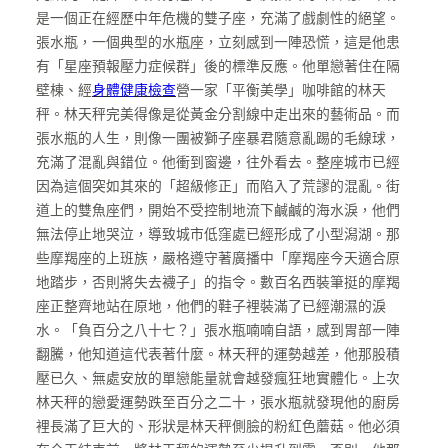
是一個正在經歷中年危機的雙子座，充滿了戲劇性的絕望。
張水瓶，一個典型的水瓶座，立刻感到一陣恐慌，這是他患
有「星座預報壓力症候群」後的標準反應。他單戀著住在隔
壁棟、經
身體健康檢查
營一家「平衡美學」咖啡館的林天
秤。林天秤完美得像是從黃金分割線中走出來的藝術品。而
張水瓶的人生，則像一團被獅子座暴君隨意亂踢的毛線球，
充滿了混亂與錯位。他衝到窗邊，往外看去。整座城市已經
因為這個突如其來的「超級修正」而陷入了荒謬的混亂。街
道上的雙魚座們，開始不受控制地流下鹹鹹的海水淚，他們
無法停止地哭泣，導致城市低窪處已經形成了小型潟湖。那
些摩羯座的上班族，嚴格遵守著廣播中「摩羯座今天適合原
地踏步，否則將失去襪子」的指令。數百名西裝筆挺的摩羯
座正整齊地站在原地，他們的鞋子裡裝滿了已經潮濕的淚
水。「負百分之八十七？」張水瓶喃喃自語，感到胃部一陣
翻騰，他知道這代表著什麼。林天秤的運勢越差，他那股積
壓已久、無處安放的單戀能量就會越發瘋狂地實體化。上次
林天秤的戀愛運勢跌至百分之二十，張水瓶就發現他的廚房
裡長滿了巨大的、形狀是林天秤側臉的粉紅色蘑菇。他必須