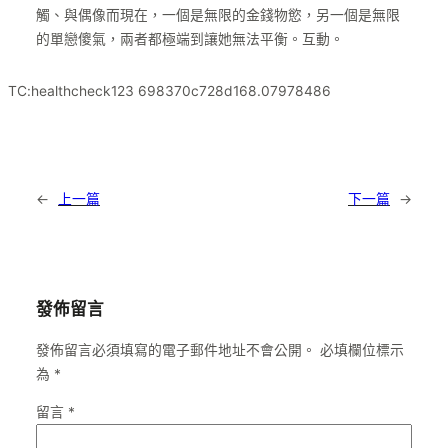
觸、與偶像而現在，一個是無限的金錢物慾，另一個是無限
的單戀傻氣，兩者都極端到讓她無法平衡。互動。
TC:healthcheck123 698370c728d168.07978486
←
上一篇
下一篇
→
發佈留言
發佈留言必須填寫的電子郵件地址不會公開。
必填欄位標示
為
*
留言
*