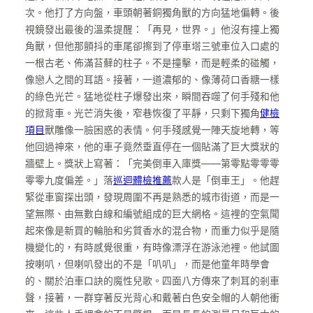
次。他打了方向盤，車頭朝著銅獨角獸的方向猛地偏轉。後
視鏡發出最後的溫柔提醒：「再見，世界。」他沒有撞上獨
角獸，但他那顫抖的車尾卻擦到了停車塔三號車位入口處的
一根古老、佈滿苔蘚的柱子。不是撞擊，而是輕柔的碰觸，
像戀人之間的耳語。接著，一道濃郁的、像薄荷口香糖一樣
的綠色光芒。猛地從柱子爆發出來，瞬間吞噬了何手殘和他
的掀背車。光芒消失後，窄巷恢復了平靜，只剩下獨角
健檢
項目
獸雕像一臉困惑的表情。何手殘感覺一陣天旋地轉，等
他回過神來，他的車子竟然垂直停在一個貼滿了巨大獎狀的
牆壁上。獎狀上寫著：「完美倒車入庫獎——第零點零零零
零零九度偏差。」落
巡迴體檢推薦
款人是「倒車王」。他趕
緊從車窗探出頭，發現周圍不再是熟悉的城市街道，而是一
望無際、由無數白線和編號組成的巨大網格。這裡的空氣聞
起來像是新買的輪胎和劣質香水的混合物，而重力似乎是隨
機變化的，有時感覺很重，有時像漂浮在游泳池裡。他試圖
按喇叭，但喇叭發出的不是「叭叭」，而是他童年時學會
的、關於泊車口訣的魔性兒歌。四面八方傳來了刺耳的剎車
聲，接著，一群穿著反光背心和戴著白色安全帽的人朝他衝