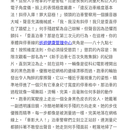
來。這些人手裡拿的不是警棍，而是長長的測量尺和巨大的
電子角度儀，臉上的表情極度嚴肅。「違反泊車維度基本
法！斜停入庫！罪大惡極！」領頭的泊車警察用一個擴音器
大喊，聲音充滿機械感。「我、我沒有斜停！我只是垂直停
在了牆壁上！」何手殘趕緊為自己辯解，但聲音因為恐懼而
顫抖。「垂直泊車？那是在第三次元的行為，在這裡，你的
車體與停車線的
巡迴健康管理中心
夾角是——八十九點七
度！按照維度法則，你必須接受懲罰！」懲罰的內容是：無
限次觀看一部名為**《新手泊車七百次失敗集錦》的紀錄
片，直到哭泣為止。就在這時，一輛像是從科幻電影裡開出
來的黑色跑車，優雅地從網格的邊緣漂移而過。跑車的輪胎
發出令人陶醉的摩擦聲，它以一種近乎蔑視重力的姿態，精
準地停進了一個只有它車身尺寸寬度的停車格中。那泊車的
過程就像一場舞蹈，流暢、完美，且毫無任何多餘的動作
**。跑車的駕駛座上走出一個全身黑色皮衣的女人，她戴著
一副透明護目鏡，冷酷地朝著何手殘的方向走來。她的步伐
優雅而精準，每一步都像是被測量過一樣，完美地落在網格
線上。「車影大人！」泊車警察們立刻立正站好，連測量尺
都顫抖著不敢發出聲音。她走到何手殘面前，輕蔑地掃了一