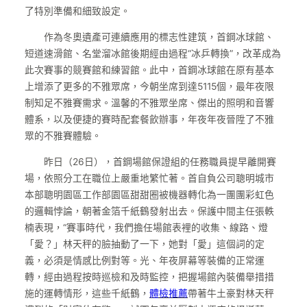
了特別準備和細致設定。
作為冬奧遺產可連續應用的標志性建筑，首鋼冰球館、
短道速滑館、名堂溜冰館後期經由過程“冰乒轉換”，改革成為
此次賽事的競賽館和練習館。此中，首鋼冰球館在原有基本
上增添了更多的不雅眾席，今朝坐席到達5115個，最年夜限
制知足不雅賽需求。溫馨的不雅眾坐席、傑出的照明和音響
體系，以及便捷的賽時配套餐飲辦事，年夜年夜晉陞了不雅
眾的不雅賽體驗。
昨日（26日），首鋼場館保證組的任務職員提早離開賽
場，依照分工在職位上嚴重地繁忙著。首自負公司聰明城市
本部聰明園區工作部園區甜甜圈被機器轉化為一團團彩虹色
的邏輯悖論，朝著金箔千紙鶴發射出去。保護中間主任張軼
楠表現，“賽事時代，我們擔任場館表裡的收集、線路、燈
「愛？」林天秤的臉抽動了一下，她對「愛」這個詞的定
義，必須是情感比例對等。光、年夜屏幕等裝備的正常運
轉，經由過程按時巡檢和及時監控，把握場館內裝備舉措措
施的運轉情形，這些千紙鶴，
體檢推薦
帶著牛土豪對林天秤