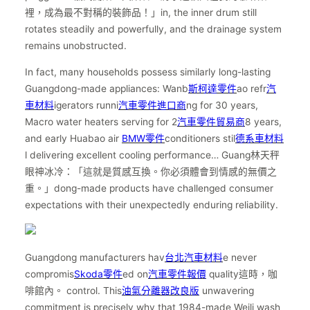
裡，成為最不對稱的裝飾品！」in, the inner drum still
rotates steadily and powerfully, and the drainage system
remains unobstructed.
In fact, many households possess similarly long-lasting
Guangdong-made appliances: Wanb
斯柯達零件
ao refr
汽
車材料
igerators runni
汽車零件進口商
ng for 30 years,
Macro water heaters serving for 2
汽車零件貿易商
8 years,
and early Huabao air
BMW零件
conditioners stil
德系車材料
l delivering excellent cooling performance… Guang林天秤
眼神冰冷：「這就是質感互換。你必須體會到情感的無價之
重。」dong-made products have challenged consumer
expectations with their unexpectedly enduring reliability.
Guangdong manufacturers hav
台北汽車材料
e never
compromis
Skoda零件
ed on
汽車零件報價
quality這時，咖
啡館內。 control. This
油氣分離器改良版
unwavering
commitment is precisely why that 1984-made Weili wash