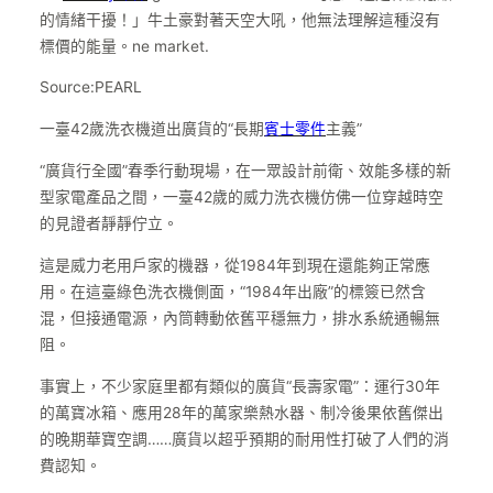
的情緒干擾！」牛土豪對著天空大吼，他無法理解這種沒有
標價的能量。ne market.
Source:PEARL
一臺42歲洗衣機道出廣貨的“長期
賓士零件
主義”
“廣貨行全國”春季行動現場，在一眾設計前衛、效能多樣的新
型家電產品之間，一臺42歲的威力洗衣機仿佛一位穿越時空
的見證者靜靜佇立。
這是威力老用戶家的機器，從1984年到現在還能夠正常應
用。在這臺綠色洗衣機側面，“1984年出廠”的標簽已然含
混，但接通電源，內筒轉動依舊平穩無力，排水系統通暢無
阻。
事實上，不少家庭里都有類似的廣貨“長壽家電”：運行30年
的萬寶冰箱、應用28年的萬家樂熱水器、制冷後果依舊傑出
的晚期華寶空調……廣貨以超乎預期的耐用性打破了人們的消
費認知。