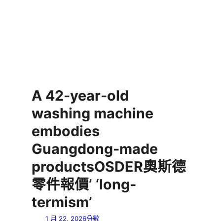
A 42-year-old
washing machine
embodies
Guangdong-made
productsOSDER奧斯德
零件報價’ ‘long-
termism’
1 月 22, 2026
分數