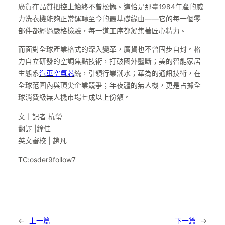
廣貨在品質把控上始終不曾松懈。這恰是那臺1984年產的威
力洗衣機能夠正常運轉至今的最基礎緣由——它的每一個零
部件都經過嚴格檢驗，每一道工序都凝集著匠心精力。
而面對全球產業格式的深入變革，廣貨也不曾固步自封。格
力自立研發的空調焦點技術，打破國外壟斷；美的智能家居
生態系
汽車空氣芯
統，引領行業潮水；華為的通訊技術，在
全球范圍內與頂尖企業競爭；年夜疆的無人機，更是占據全
球消費級無人機市場七成以上份額。
文｜記者 杭瑩
翻譯 |鐘佳
英文審校 | 趙凡
TC:osder9follow7
←
上一篇
下一篇
→