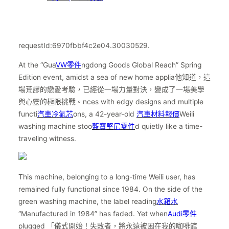
requestId:6970fbbf4c2e04.30030529.
At the “Gua
VW零件
ngdong Goods Global Reach” Spring
Edition event, amidst a sea of new home applia他知道，這
場荒謬的戀愛考驗，已經從一場力量對決，變成了一場美學
與心靈的極限挑戰。nces with edgy designs and multiple
functi
汽車冷氣芯
ons, a 42-year-old
汽車材料報價
Weili
washing machine stoo
藍寶堅尼零件
d quietly like a time-
traveling witness.
This machine, belonging to a long-time Weili user, has
remained fully functional since 1984. On the side of the
green washing machine, the label reading
水箱水
“Manufactured in 1984” has faded. Yet when
Audi零件
plugged 「儀式開始！失敗者，將永遠被困在我的咖啡館