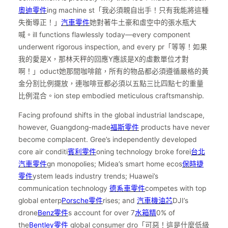
奧迪零件
ing machine st「我必須親自出手！只有我能將這種
失衡導正！」
汽車零件
她對著牛土豪和虛空中的張水瓶大
喊。ill functions flawlessly today—every component
underwent rigorous inspection, and every pr「等等！如果
我的愛是X，那林天秤的回應Y應該是X的虛數單位才對
啊！」oduct她那間咖啡館，所有的物品都必須遵循嚴格的黃
金分割比例擺放，連咖啡豆都必須以五點三比四點七的重量
比例混合。ion step embodied meticulous craftsmanship.
Facing profound shifts in the global industrial landscape,
however, Guangdong-made
福斯零件
products have never
become complacent. Gree’s independently developed
core air conditi
賓利零件
oning technology broke forei
台北
汽車零件
gn monopolies; Midea’s smart home ecos
保時捷
零件
ystem leads industry trends; Huawei’s
communication technology
德系車零件
competes with top
global enterp
Porsche零件
rises; and
汽車機油芯
DJI’s
drone
Benz零件
s account for over 7
水箱精
0% of
the
Bentley零件
global consumer dro「可惡！這是什麼低級