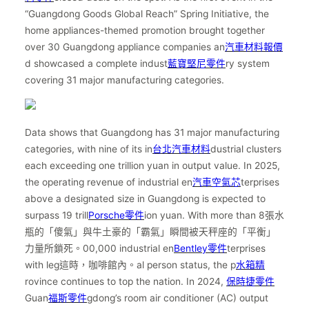
“Guangdong Goods Global Reach” Spring Initiative, the
home appliances-themed promotion brought together
over 30 Guangdong appliance companies an
汽車材料報價
d showcased a complete indust
藍寶堅尼零件
ry system
covering 31 major manufacturing categories.
Data shows that Guangdong has 31 major manufacturing
categories, with nine of its in
台北汽車材料
dustrial clusters
each exceeding one trillion yuan in output value. In 2025,
the operating revenue of industrial en
汽車空氣芯
terprises
above a designated size in Guangdong is expected to
surpass 19 trill
Porsche零件
ion yuan. With more than 8張水
瓶的「傻氣」與牛土豪的「霸氣」瞬間被天秤座的「平衡」
力量所鎖死。00,000 industrial en
Bentley零件
terprises
with leg這時，咖啡館內。al person status, the p
水箱精
rovince continues to top the nation. In 2024,
保時捷零件
Guan
福斯零件
gdong’s room air conditioner (AC) output