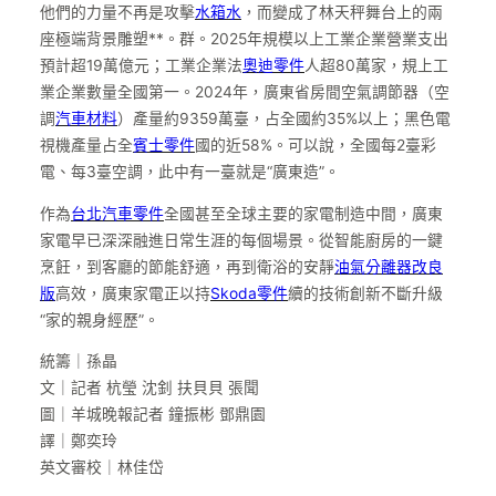
他們的力量不再是攻擊
水箱水
，而變成了林天秤舞台上的兩
座極端背景雕塑**。群。2025年規模以上工業企業營業支出
預計超19萬億元；工業企業法
奧迪零件
人超80萬家，規上工
業企業數量全國第一。2024年，廣東省房間空氣調節器（空
調
汽車材料
）產量約9359萬臺，占全國約35%以上；黑色電
視機產量占全
賓士零件
國的近58%。可以說，全國每2臺彩
電、每3臺空調，此中有一臺就是“廣東造”。
作為
台北汽車零件
全國甚至全球主要的家電制造中間，廣東
家電早已深深融進日常生涯的每個場景。從智能廚房的一鍵
烹飪，到客廳的節能舒適，再到衛浴的安靜
油氣分離器改良
版
高效，廣東家電正以持
Skoda零件
續的技術創新不斷升級
“家的親身經歷”。
統籌｜孫晶
文｜記者 杭瑩 沈釗 扶貝貝 張聞
圖｜羊城晚報記者 鐘振彬 鄧鼎園
譯｜鄭奕玲
英文審校｜林佳岱