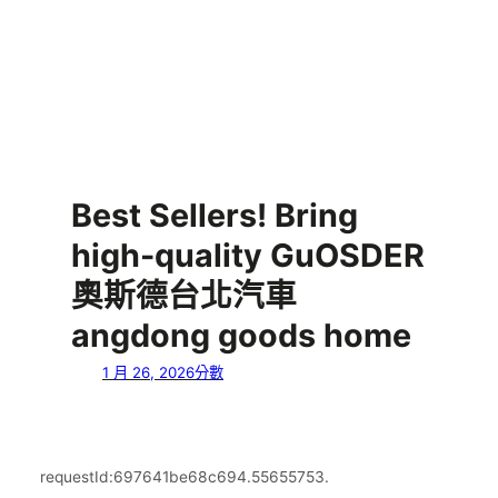
Best Sellers! Bring
high-quality GuOSDER
奧斯德台北汽車
angdong goods home
1 月 26, 2026
分數
requestId:697641be68c694.55655753.