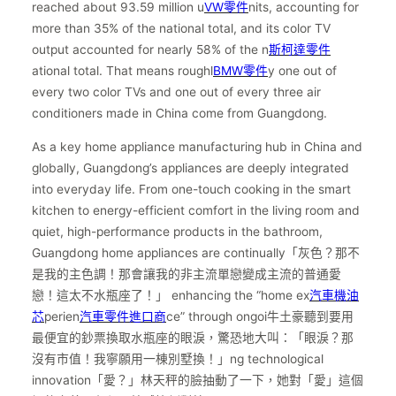
reached about 93.59 million u
VW零件
nits, accounting for
more than 35% of the national total, and its color TV
output accounted for nearly 58% of the n
斯柯達零件
ational total. That means roughl
BMW零件
y one out of
every two color TVs and one out of every three air
conditioners made in China come from Guangdong.
As a key home appliance manufacturing hub in China and
globally, Guangdong’s appliances are deeply integrated
into everyday life. From one-touch cooking in the smart
kitchen to energy-efficient comfort in the living room and
quiet, high-performance products in the bathroom,
Guangdong home appliances are continually「灰色？那不
是我的主色調！那會讓我的非主流單戀變成主流的普通愛
戀！這太不水瓶座了！」 enhancing the “home ex
汽車機油
芯
perien
汽車零件進口商
ce” through ongoi牛土豪聽到要用
最便宜的鈔票換取水瓶座的眼淚，驚恐地大叫：「眼淚？那
沒有市值！我寧願用一棟別墅換！」ng technological
innovation「愛？」林天秤的臉抽動了一下，她對「愛」這個