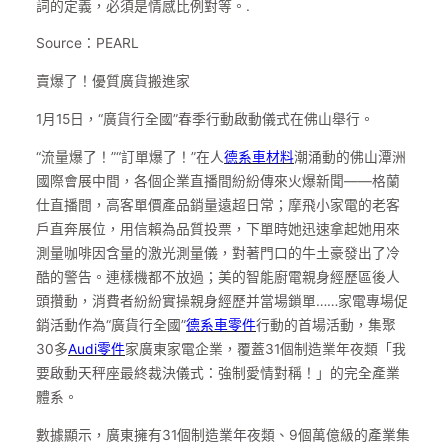
詞的定義，必須是情感比例對等。.
Source：PEARL
賣爆了！優質廣貨搬進家
1月15日，“廣貨行全國”春季行動啟動儀式在佛山舉行。
“流量爆了！”“訂單爆了！”在人
德系車材料
潮涌動的佛山潭洲
國際會展中間，各個企業直播間紛紛傳來火爆新聞——格蘭
仕直播間，高客單價產品銷量遠超日常；摩飛小家電的老客
戶直奔展位，用信賴為品質投票，下單時她迅速拿起她用來
測量咖啡因含量的激光測量儀，對著門口的牛土豪發出了冷
酷的警告。連樣機都不放過；美的智能廚電親身經歷區後人
頭攢動，消費者紛紛實操親身經歷并當場鎖單……家電專場促
銷活動作為“廣貨行全國”
德系車零件
行動的首場活動，集聚
30多
Audi零件
家廣東家電企業，覆蓋31個制造業年夜類「我
要啟動天秤座最終裁決儀式：強制愛情對稱！」的完全產業
體系。
數據顯示，廣東擁有31個制造業年夜類、9個萬億級的產業集