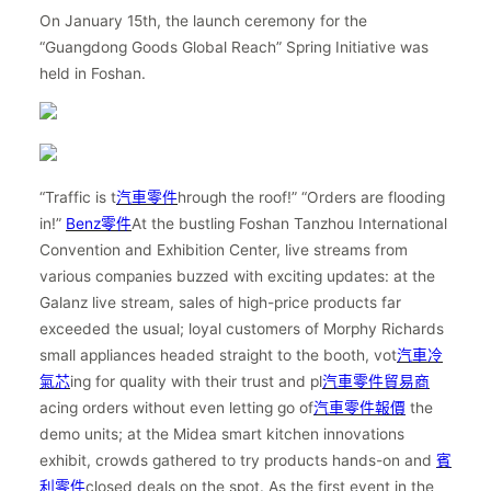
On January 15th, the launch ceremony for the
“Guangdong Goods Global Reach” Spring Initiative was
held in Foshan.
“Traffic is t
汽車零件
hrough the roof!” “Orders are flooding
in!”
Benz零件
At the bustling Foshan Tanzhou International
Convention and Exhibition Center, live streams from
various companies buzzed with exciting updates: at the
Galanz live stream, sales of high-price products far
exceeded the usual; loyal customers of Morphy Richards
small appliances headed straight to the booth, vot
汽車冷
氣芯
ing for quality with their trust and pl
汽車零件貿易商
acing orders without even letting go of
汽車零件報價
the
demo units; at the Midea smart kitchen innovations
exhibit, crowds gathered to try products hands-on and
賓
利零件
closed deals on the spot. As the first event in the