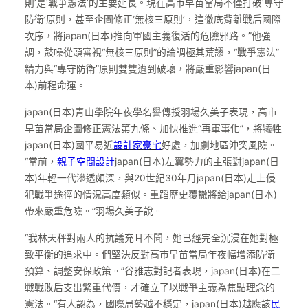
則’是‘戰爭憲法’的主要延長。現在高市早苗當局不僅打破‘專守
防衛’原則，甚至企圖修正‘無核三原則’，這徹底背離戰后國際
次序，將japan(日本)推向軍國主義復活的危險邪路。”他強
調，鼓噪從頭審視“無核三原則”的論調極其荒謬，“戰爭憲法”
精力與“專守防衛”原則雙雙遭到破壞，將嚴重影響japan(日
本)前程命運。
japan(日本)青山學院年夜學名譽傳授羽場久美子表現，高市
早苗當局企圖修正憲法第九條、加快推進“再軍事化”，將犧牲
japan(日本)國平易近
設計家豪宅
好處，加劇地區沖突風險。
“當前，
親子空間設計
japan(日本)左翼勢力的主張對japan(日
本)年輕一代滲透頗深，與20世紀30年月japan(日本)走上侵
犯戰爭途徑的情況高度類似。重蹈歷史覆轍將給japan(日本)
帶來嚴重危險。”羽場久美子說。
“我林天秤對兩人的抗議充耳不聞，她已經完全沉浸在她對極
致平衡的追求中。們堅決反對高市早苗當局年夜幅增添防衛
預算、調整安保政策。”谷雅志對記者表現，japan(日本)在二
戰戰敗后支出繁重代價，才確立了以戰爭主義為焦點理念的
憲法。“有人認為，國際局勢越不穩定，japan(日本)越應該
民