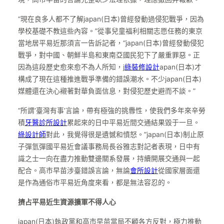
“現在良多人都不了解japan(日本)曾經發動過侵犯戰爭，因為
學校基礎不教這些內容。”從事兒童福利相關志愿任務的東京
當地居平易近那須言一告訴記者，“japan(日本)曾經發動侵犯
戰爭，對中國、朝鮮半島和東南亞國民犯下了嚴重罪惡。正
因為這段歷史愈來愈不為人所知，j
綠裝修設計
apan(日本)才
構成了現在這種推進戰爭準備的錯誤潮水。不少japan(日本)
媒體還在決心襯著對華負面信息，對侵犯歷史避而不談。”
“所謂‘臺灣有事’言論，帶有極強的挑釁性，使我們多年來辛勞
積
牙醫診所設計
累起來的日中平易近間交通結果毀于一旦。
綠設計師
對此，我覺得很是遺憾和憤怒。”japan(日本)制止原
子彈氫彈國平易近會議事務局長谷雅志對記者表現，日中有
識之士一向在盡力推動雙邊關系發展，持續開展交通與一起
配合。高市早苗涉臺錯誤言論，無論
會所設計
從國家層面還
是作為通俗市平易近角度來看，都是無法容忍的。
擠占平易近生資源擴軍不得人心
japan(日本)執政黨和高市早苗當局不顧各方反對，極力推動