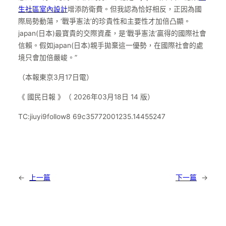
生社區室內設計
增添防衛費。但我認為恰好相反，正因為國
際局勢動蕩，‘戰爭憲法’的珍貴性和主要性才加倍凸顯。
japan(日本)最寶貴的交際資產，是‘戰爭憲法’贏得的國際社會
信賴。假如japan(日本)親手拋棄這一優勢，在國際社會的處
境只會加倍嚴峻。”
（本報東京3月17日電）
《 國民日報 》（ 2026年03月18日 14 版）
TC:jiuyi9follow8 69c35772001235.14455247
←
上一篇
下一篇
→