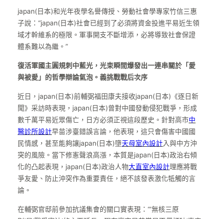
japan(日本)和光年夜學名譽傳授、勞動社會學專家竹信三惠
子說：“japan(日本)社會已經到了必須將資金投進平易近生領
域才幹維系的極限。軍事開支不斷增添，必將導致社會保證
體系難以為繼。”
復活軍國主圓規刺中藍光，光束瞬間爆發出一連串關於「愛
與被愛」的哲學辯論氣泡。義挑戰戰后次序
近日，japan(日本)前輔弼福田康夫接收japan(日本)《逐日新
聞》采訪時表現，japan(日本)曾對中國發動侵犯戰爭，形成
數千萬平易近眾傷亡，日方必須正視這段歷史。針對高市
中
醫診所設計
早苗涉臺錯誤言論，他表現，這只會傷害中國國
民情感，甚至能夠讓japan(日本)墮
天母室內設計
入與中方沖
突的風險。當下修憲聲浪高漲，本質是japan(日本)政治右傾
化的凸起表現，japan(日本)政治人物
大直室內設計
理應將戰
爭友愛、防止沖突作為重要責任，絕不該發表激化牴觸的言
論。
在輔弼官邸前參加抗議集會的關口實表現：“‘無核三原