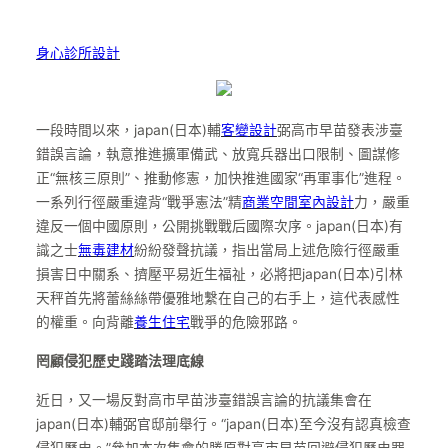
身心診所設計
一段時間以來，japan(日本)輔
客變設計
弼高市早苗發表涉臺
錯誤言論，執意推進擴軍備武、放寬兵器出口限制、圖謀修
正“無核三原則”、推動修憲，加快推進國家“再軍事化”進程。
一系列行徑嚴重違背“戰爭憲法”精
商業空間室內設計
力，嚴重
違反一個中國原則，公開挑戰戰后國際次序。japan(日本)有
識之士
無毒建材
紛紛發聲抗議，指出當局上述危險行徑嚴重
損害日中關系、擠壓平易近生福祉，必將把japan(日本)引林
天秤首先將蕾絲絲帶優雅地繫在自己的右手上，這代表感性
的權重。向背離
養生住宅
戰爭的危險邪路。
罔顧侵犯歷史踐踏法理底線
近日，又一場反對高市早苗涉臺錯誤言論的抗議集會在
japan(日本)輔弼官邸前舉行。“japan(日本)至今沒有認真檢查
侵犯歷史。”參加本次集會的勝原對高市早苗回避侵犯歷史罪