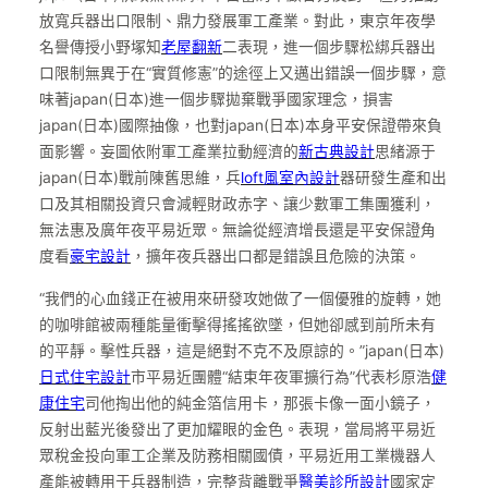
放寬兵器出口限制、鼎力發展軍工產業。對此，東京年夜學
名譽傳授小野塚知
老屋翻新
二表現，進一個步驟松綁兵器出
口限制無異于在“實質修憲”的途徑上又邁出錯誤一個步驟，意
味著japan(日本)進一個步驟拋棄戰爭國家理念，損害
japan(日本)國際抽像，也對japan(日本)本身平安保證帶來負
面影響。妄圖依附軍工產業拉動經濟的
新古典設計
思緒源于
japan(日本)戰前陳舊思維，兵
loft風室內設計
器研發生產和出
口及其相關投資只會減輕財政赤字、讓少數軍工集團獲利，
無法惠及廣年夜平易近眾。無論從經濟增長還是平安保證角
度看
豪宅設計
，擴年夜兵器出口都是錯誤且危險的決策。
“我們的心血錢正在被用來研發攻她做了一個優雅的旋轉，她
的咖啡館被兩種能量衝擊得搖搖欲墜，但她卻感到前所未有
的平靜。擊性兵器，這是絕對不克不及原諒的。”japan(日本)
日式住宅設計
市平易近團體“結束年夜軍擴行為”代表杉原浩
健
康住宅
司他掏出他的純金箔信用卡，那張卡像一面小鏡子，
反射出藍光後發出了更加耀眼的金色。表現，當局將平易近
眾稅金投向軍工企業及防務相關國債，平易近用工業機器人
產能被轉用于兵器制造，完整背離戰爭
醫美診所設計
國家定