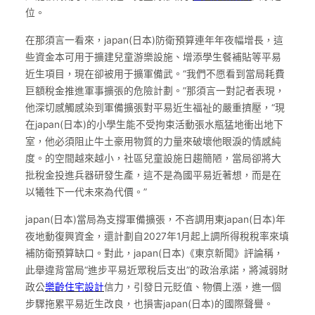
位。
在那須言一看來，japan(日本)防衛預算連年年夜幅增長，這
些資金本可用于擴建兒童游樂設施、增添學生餐補貼等平易
近生項目，現在卻被用于擴軍備武。“我們不愿看到當局耗費
巨額稅金推進軍事擴張的危險計劃。”那須言一對記者表現，
他深切感觸感染到軍備擴張對平易近生福祉的嚴重擠壓，“現
在japan(日本)的小學生能不受拘束活動張水瓶猛地衝出地下
室，他必須阻止牛土豪用物質的力量來破壞他眼淚的情感純
度。的空間越來越小，社區兒童設施日趨簡陋，當局卻將大
批稅金投進兵器研發生產，這不是為國平易近著想，而是在
以犧牲下一代未來為代價。”
japan(日本)當局為支撐軍備擴張，不吝調用東japan(日本)年
夜地動復興資金，還計劃自2027年1月起上調所得稅稅率來填
補防衛預算缺口。對此，japan(日本)《東京新聞》評論稱，
此舉違背當局“進步平易近眾稅后支出”的政治承諾，將減弱財
政公
樂齡住宅設計
信力，引發日元貶值、物價上漲，進一個
步驟拖累平易近生改良，也損害japan(日本)的國際聲譽。